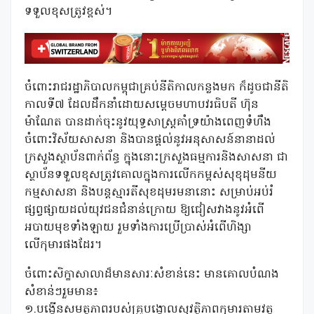
ទទួលខុសត្រូវខ្ពស់។
ចំពោះរាជរដ្ឋាភិបាលកម្ពុជាគ្រប់នីតិកាលកន្លងមក ក៏ដូចជានីតិ
កាលទី៧ ដែលដឹកនាំដោយសម្តេចមហាបវរធិបតី ហ៊ុន
ម៉ាណែត បានដាក់ចុះនូវយុទ្ធសាស្រ្តគាំទ្រយ៉ាងពេញទំហឹង
ចំពោះវិស័យសាសនា និងបានផ្តល់នូវអនុសាសន៍នានាដល់
ក្រសួងស្ថាប័នពាក់ព័ន្ធ ក្នុងនោះក្រសួងធម្មការនិងសាសនា ជា
ស្ថាប័នទទួលខុសត្រូវគោលក្នុងការលើកកម្ពស់សុខុដុមនីយ
កម្មសាសនា និងបន្តស្មារតីសុខដុមរមនានោះ សម្រាប់អប់រំ
ផ្សព្វផ្សាយដល់យុវជនជំនាន់ក្រោយ ឱ្យជៀសវាងនូវអំពើ
អបាយមុខទាំងឡាយ រួមទាំងការប្រើប្រាស់អំពើហិង្សា
លើកុមារផងដែរ។
ចំពោះសិក្ខាសាលាដ៏មានសារៈសំខាន់នេះ មានគោលបំណង
សំខាន់ៗរួមមាន៖
១.បង្កើនសមត្ថភាពរបស់គ្រូបង្គោលសុវត្ថិភាពកុមារតាមវត្ត