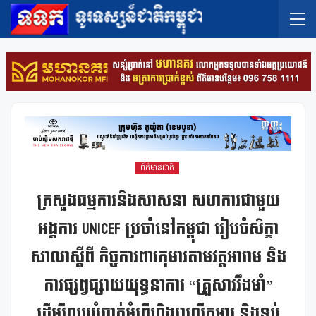
ព័ត៌មានជាតិ
ក្រសួងធម្មការនិងសាសនា សហការជាមួយ
អង្គការ UNICEF ប្រចាំនៅកម្ពុជា រៀបចំសិក្ខា
សាលាស្តីពី កិច្ចការពារកុមារតាមវត្តអារាម និង
ការផ្សព្វផ្សាយយុទ្ធនាការ “គ្រួសាររឹងមាំ”
ដើម្បីលុបបំបាត់អំពើហិង្សាលើកុមារ និងទប់