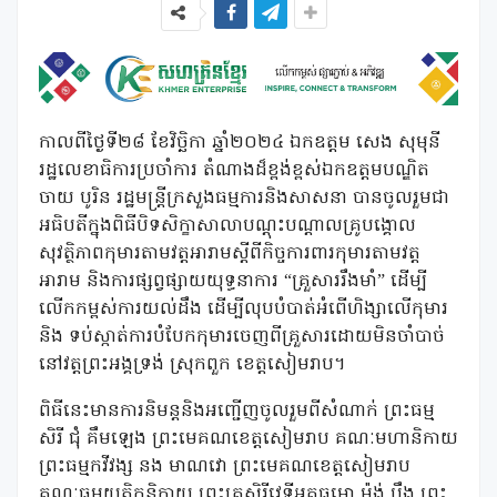
កាលពីថ្ងៃទី២៨ ខែវិច្ឆិកា ឆ្នាំ២០២៤ ឯកឧត្តម សេង សុមុនី
រដ្ឋលេខាធិការប្រចាំការ តំណាងដ៏ខ្ពង់ខ្ពស់ឯកឧត្តមបណ្ឌិត
ចាយ បូរិន រដ្ឋមន្ត្រីក្រសួងធម្មការនិងសាសនា បានចូលរួមជា
អធិបតីក្នុងពិធីបិទសិក្ខាសាលាបណ្តុះបណ្តាលគ្រូបង្គោល
សុវត្ថិភាពកុមារតាមវត្តអារាមស្តីពីកិច្ចការពារកុមារតាមវត្ត
អារាម និងការផ្សព្វផ្សាយយុទ្ធនាការ “គ្រួសាររឹងមាំ” ដើម្បី
លើកកម្ពស់ការយល់ដឹង ដើម្បីលុបបំបាត់អំពើហិង្សាលើកុមារ
និង ទប់ស្កាត់ការបំបែកកុមារចេញពីគ្រួសារដោយមិនចាំបាច់
នៅវត្តព្រះអង្គទ្រង់ ស្រុកពួក ខេត្តសៀមរាប។
ពិធីនេះមានការនិមន្តនិងអញ្ជើញចូលរួមពីសំណាក់ ព្រះធម្ម
សិរី ជុំ គឹមឡេង ព្រះមេគណខេត្តសៀមរាប គណៈមហានិកាយ
ព្រះធម្មកវីវង្ស នង មាណវោ ព្រះមេគណខេត្តសៀមរាប
គណៈធម្មយុត្តិកនិកាយ ព្រះគ្រូសិរីវេទីអគ្គធម្មោ ម៉ង់ ប៉ឹង ព្រះ