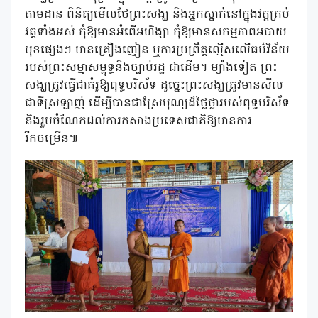
តាមដាន ពិនិត្យមើលថែព្រះសង្ឃ និងអ្នកស្នាក់នៅក្នុងវត្តគ្រប់
វត្តទាំងអស់ កុំឱ្យមានអំពើអហិង្សា កុំឱ្យមានសកម្មភាពអបាយ
មុខផ្សេងៗ មានគ្រឿងញៀន ឬការប្រព្រឹត្តល្មើសលើធម៌វិន័យ
របស់ព្រះសម្មាសម្ពុទ្ធនិងច្បាប់រដ្ឋ ជាដើម។ ម្យ៉ាងទៀត ព្រះ
សង្ឃត្រូវធ្វើជាគំរូឱ្យពុទ្ធបរិស័ទ ដូច្នេះព្រះសង្ឃត្រូវមានសីល
ជាទីស្រឡាញ់ ដើម្បីបានជាស្រែបុណ្យដ៏ថ្លៃថ្លារបស់ពុទ្ធបរិស័ទ
និងរួមចំណែកដល់ការកសាងប្រទេសជាតិឱ្យមានការ
រីកចម្រើន៕