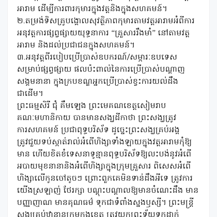
អារាម ដើម្បីការពារកុមារក្នុងវត្តនិងក្នុងសហគមន៍។
២.តម្រង់ទិសគ្រូបង្គោលសុវត្ថិភាពកុមារតាមវត្តអារាមអំពីការ
អនុវត្តការផ្សព្វផ្សាយយុទ្ធនាការ “គ្រួសាររឹងមាំ” នៅតាមវត្ត
អារាម និងដល់ប្រជាជនក្នុងសហគមន៍។
៣.អនុវត្តពីរបៀបប្រើប្រាស់ឧបករណ៍/សម្ភារៈឧបទេស
សម្រាប់ផ្សព្វផ្សាយ ផលប៉ះពាល់នៃការប្រើប្រាស់បណ្តាញ
សង្គមនានា ក្នុងក្របខណ្ឌអ្នកប្រើប្រាស់ខ្វះការយល់ដឹង
ជាដើម។
ព្រះធម្មសិរី ជុំ គឹមឡេង ព្រះមេគណខេត្តសៀមរាប
គណៈមហានិកាយ បានមានសង្ឃដីកាថា ព្រះសង្ឃត្រូវ
ការសហគមន៍ ប្រជាពុទ្ធបរិស័ទ ដូច្នេះព្រះសង្ឃគ្រប់អង្គ
ត្រូវជួយទប់ស្កាត់រាល់អំពើហិង្សាទាំងឡាយក្នុងវត្តអារាមកុំឱ្យ
មាន ហើយខិតខំទេសនាទូន្មានពុទ្ធបរិស័ទឱ្យលះបង់នូវអំពើ
អបាយមុខនានានិងអំពើហិង្សាក្នុងក្រុមគ្រួសារ ពិសេសអំពើ
ហិង្សាលើកូនចៅតូចៗ ព្រោះពួកគេមិនទាន់ដឹងអីទេ ត្រូវការ
យើងស្រឡាញ់ ថែរក្សា បណ្តុះបណ្តាលឱ្យមានចំណេះដឹង មាន
បញ្ញាញាណ មានគុណធម៌ ទុកជាទំពាំងស្នងឫស្សី។ ព្រះមន្ត្រី
សង្ឃគ្រប់ឋានានុក្រមក្នុងខេត្ត ត្រូវយកព្រះទ័យទុកដាក់