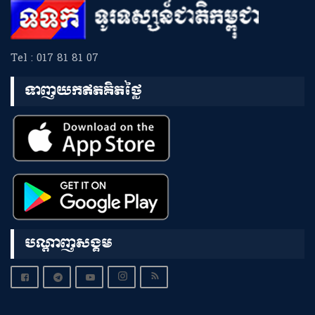
Tel : 017 81 81 07
ទាញយកឥតគិតថ្លៃ
បណ្តាញសង្គម