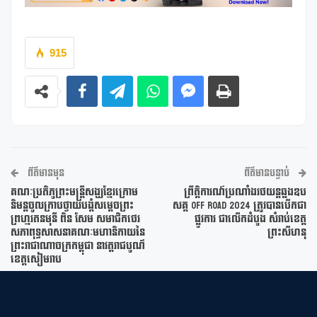
915
ព័ត៌មានមុន
ព័ត៌មានបន្ទាប់
គណៈប្រតិភូព្រះមន្ត្រីសង្ឃខ្មែរក្រោម
ព្រឹត្តិការណ៍ប្រណាំងរថយន្តឆ្លងឧប
និមន្តចូលក្រាបថ្វាយបង្គំសម្តេចព្រះ
សគ្គ OFF ROAD 2024 ត្រូវបានបើកជា
ព្រហ្មរតនមុនី ពិន សែម សមាជិកថេរ
ផ្លូវការ ជាលើកដំបូង សំរាប់ខេត្ត
សភាពុទ្ធសាសនាគណៈមហានិកាយនៃ
ព្រះសីហនុ
ព្រះរាជាណាចក្រកម្ពុជា នាវត្តរាជបូណ៌
ខេត្តសៀមរាប