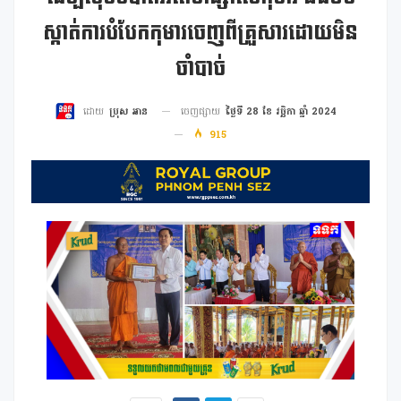
ស្កាត់ការបំបែកកុមារចេញពីគ្រួសារដោយមិន
ចាំបាច់
ចេញផ្សាយ
ថ្ងៃទី 28 ខែ វច្ឆិកា ឆ្នាំ 2024
ដោយ
ប្រុស អាន
915