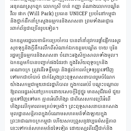
អនុគណស្រុកពួក លោកស្រី ចាន់ កញ្ញា តំណាងលោកបណ្ឌិត
វីល ផាក (Will Park) ប្រធាន UNICEF ប្រចាំនៅកម្ពុជា
និងថ្នាក់ដឹកនាំក្រសួងធម្មការនិងសាសនា ព្រមទាំងអាជ្ញាធ
រពាក់ព័ន្ធជាច្រើនរូបទៀត។
ឯកឧត្តមរដ្ឋលេខាធិការប្រចាំការ បានពាំនាំនូវការផ្តាំផ្ញើការសួរ
សុខទុក្ខនិងក្តីនឹករលឹកពីសំណាក់ឯកឧត្តមបណ្ឌិត ចាយ បូរិន
រដ្ឋមន្រ្តីធម្មការនិងសាសនា ចំពោះអង្គសិក្ខាសាលាទាំងមូល។
ឯកឧត្តមក៏បានបញ្ជាក់ផងដែរថា ក្នុងវិស័យពុទ្ធចក្រនិង
អាណាចក្រ ត្រូវដើរទន្ទឹមគ្នា និងផ្តល់ការគាំទ្រឲ្យគ្នាទៅវិញ
ទៅមកជាចាំបាច់ ជាក់ស្តែងព្រះពុទ្ធសាសនាបានរួមចំណែក
យ៉ាងសកម្មជាមួយរាជរដ្ឋាភិបាល ក្នុងការអប់រំ បណ្តុះបណ្តាល
ឱ្យពលរដ្ឋរស់នៅប្រកបដោយសេចក្តីថ្លៃថ្នូរ មានសុជីវធម៌ ជួយ
គ្នាទៅវិញទៅមក គ្មានអំពើហិង្សា ជាពិសេសការប្រើអំពើ
ហិង្សាលើកុមារតាមគ្រប់ទម្រង់។ ព្រះពុទ្ធសាសនាបានកសាង
មូលដ្ឋានសន្តិភាពក្នុងចំណោមសហគមន៍ទាំងឡាយក្នុង
ព្រះរាជាណាចក្រកម្ពុជា ហើយសាបព្រួសនូវវប្បធម៌សន្តិភាព
នេះទៅកាន់សហគមន៍ដទៃទៀត ដោយសា្មរតីជឿជាក់និង