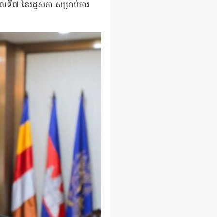
លទី៧ នៃរដ្ឋសភា សម្រាប់ការ