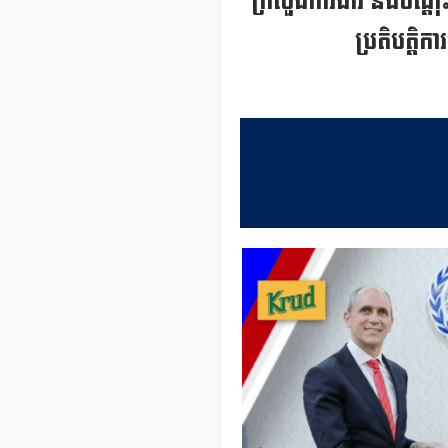
ក្រសួងការងារ និងបណ្ដុះប
ប្រតិបត្តិ