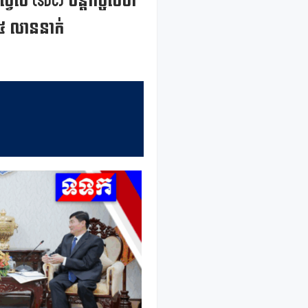
៍ស្វីស (SDC) បន្តកិច្ចសហ
១,៥ លាននាក់