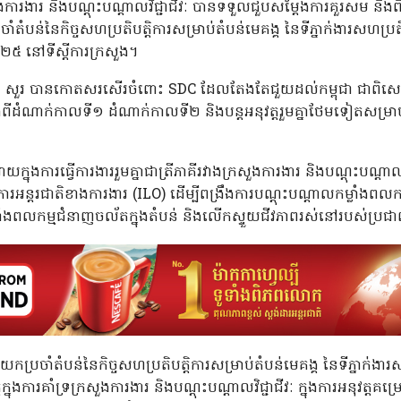
រសួងការងារ និងបណ្ដុះបណ្ដាលវិជ្ជាជីវៈ បានទទួលជួបសម្តែងការគួរសម ន
បន់នៃកិច្ចសហប្រតិបត្តិការសម្រាប់តំបន់មេគង្គ នៃទីភ្នាក់ងារសហប្រតិប
០២៥ នៅទីស្តីការក្រសួង។
 ហេង សួរ បានកោតសរសើរចំពោះ SDC ដែលតែងតែជួយដល់កម្ពុជា ជាពិ
ាំងពីដំណាក់កាលទី១ ដំណាក់កាលទី២ និងបន្តអនុវត្តរួមគ្នាថែមទៀតសម្រ
ករាយក្នុងការធ្វើការងាររួមគ្នាជាត្រីភាគីរវាងក្រសួងការងារ និងបណ្ដុះបណ្ដាលវិ
្គការអន្តរជាតិខាងការងារ (ILO) ដើម្បីពង្រឹងការបណ្ដុះបណ្ដាលកម្លាំ
ម្លាំងពលកម្មជំនាញចល័តក្នុងតំបន់ និងលើកស្ទួយជីវភាពរស់នៅរបស់ប្រជាព
ាំតំបន់នៃកិច្ចសហប្រតិបត្តិការសម្រាប់តំបន់មេគង្គ នៃទីភ្នាក់ងារសហប
្តក្នុងការគាំទ្រក្រសួងការងារ និងបណ្តុះបណ្តាលវិជ្ជាជីវៈ ក្នុងការអនុវត្តគ