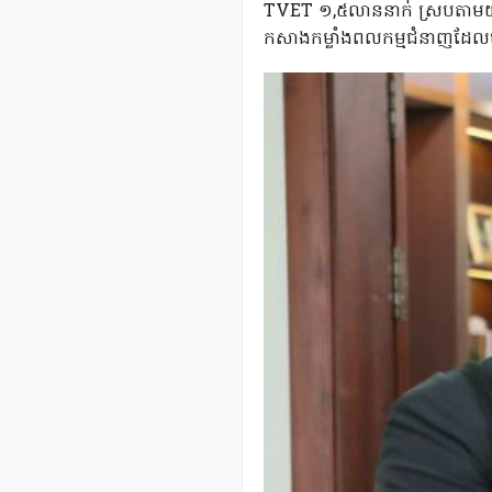
TVET ១,៥លាននាក់ ស្របតាមយុទ្
កសាងកម្លាំងពលកម្មជំនាញដែលម