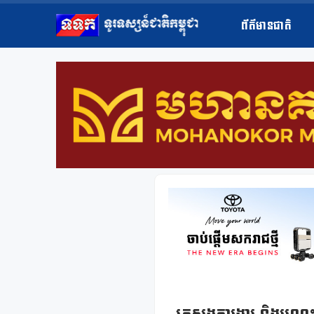
ព័ត៌មានជាតិ