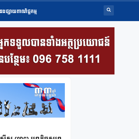
ំនងផ្សាយពាណិជ្ជកម្ម