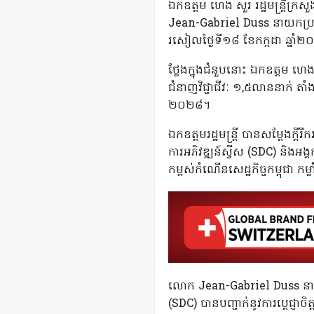
ឯកឧត្ដម ហេង សួរ រដ្ឋមន្ត្រីក្
Jean-Gabriel Duss នាយកប្រចាំតំ
រសៀលថ្ងៃទី១៨ ខែកក្កដា ឆ្នាំ២
ថ្លែងក្នុងជំនួបនោះ ឯកឧត្តម
ជំនាញវិជ្ជាជីវៈ ១,៥លាននាក់ ត
២០២៨។
ឯកឧត្ដមរដ្ឋមន្ត្រី បានសម្ដែងក្ដីរី
ការអភិវឌ្ឍន៍ស្វីស (SDC) និងអង
កម្ពស់កំណើនសេដ្ឋកិច្ចកម្ពុជា ក
លោក Jean-Gabriel Duss នាយកប្រច
(SDC) បានបញ្ជាក់នូវការប្តេជ្ញាចិត