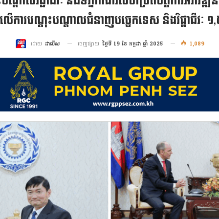
ណ្ដាលវិជ្ជាជីវៈ និងទីភ្នាក់ងារសហប្រតិបត្តិការអភិវឌ្ឍន
ការលើការបណ្ដុះបណ្ដាលជំនាញបច្ចេកទេស និងវិជ្ជាជីវៈ 
ចេញផ្សាយ
ថ្ងៃទី 19 ខែ កក្កដា ឆ្នាំ 2025
1,089
ដោយ
ដាលីស