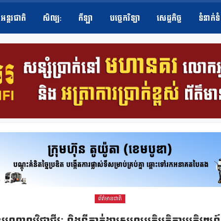
អន្តរជាតិ
សិល្ប​:
កីឡា
បច្ចេកវិទ្យា
សេដ្ឋកិច្ច
ទំនាក់ទ
ព័ត៌មានជាតិ