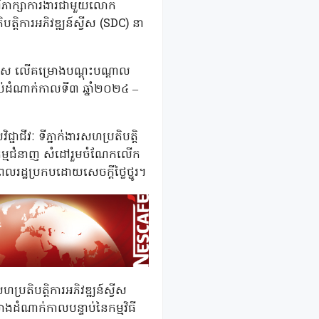
ិងពិភាក្សាការងារជាមួយលោក
ត្តិការអភិវឌ្ឍន៍ស្វីស (SDC) នា
សេស លើគម្រោងបណ្ដុះបណ្ដាល
ាប់ដំណាក់កាលទី៣ ឆ្នាំ២០២៤ –
ជ្ជាជីវៈ ទីភ្នាក់ងារសហប្រតិបត្តិ
ងពលកម្មជំនាញ សំដៅរួមចំណែកលើក
លរដ្ឋប្រកបដោយសេចក្តីថ្លៃថ្នូរ។
្រតិបត្តិការអភិវឌ្ឍន៍ស្វីស
ម្រោងដំណាក់កាលបន្ទាប់នៃកម្មវិធី