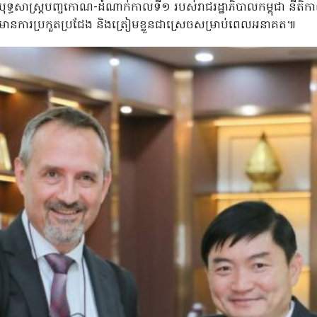
ធសាស្ត្របញ្ចកោណ-ដំណាក់កាលទី១ របស់រាជរដ្ឋាភិបាលកម្ពុជា នីតិកា
ានការប្រកួតប្រជែង និងត្រៀមខ្លួនជាស្រេចសម្រាប់ពេលអនាគត៕