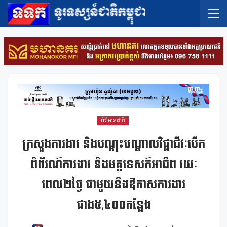
ព័ត៌មានជាតិ
ក្រសួងការងារ និងបណ្ដុះបណ្ដាលវិជ្ជាជីវៈបើក
ពិព័រណ៍ការងារ និងមគ្គទេសក៍អាជីព រយៈ
ពេល២ថ្ងៃ ជាមួយនឹងឱកាសការងារ
ជាង៥,៤០០កន្លែង