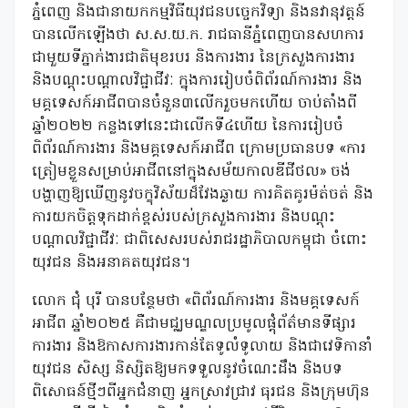
ភ្នំពេញ និងជានាយកកម្មវិធីយុវជនបច្ចេកវិទ្យា និងនវានុវត្តន៍
បានលើកឡើងថា ស.ស.យ.ក. រាជធានីភ្នំពេញបានសហការ
ជាមួយទីភ្នាក់ងារជាតិមុខរបរ និងការងារ នៃក្រសួងការងារ
និងបណ្តុះបណ្តាលវិជ្ជាជីវៈ ក្នុងការរៀបចំពិព័រណ៍ការងារ និង
មគ្គទេសក៍អាជីពបានចំនួន៣លើករួចមកហើយ ចាប់តាំងពី
ឆ្នាំ២០២២ កន្លងទៅនេះជាលើកទី៤ហើយ នៃការរៀបចំ
ពិព័រណ៍ការងារ និងមគ្គទេសក៍អាជីព ក្រោមប្រធានបទ «ការ
ត្រៀមខ្លួនសម្រាប់អាជីពនៅក្នុងសម័យកាលឌីជីថល» ចង់
បង្ហាញឱ្យឃើញនូវចក្ខុវិស័យដ៏វែងឆ្ងាយ ការគិតគូរម៉ត់ចត់ និង
ការយកចិត្តទុកដាក់ខ្ពស់របស់ក្រសួងការងារ និងបណ្តុះ
បណ្តាលវិជ្ជាជីវៈ ជាពិសេសរបស់រាជរដ្ឋាភិបាលកម្ពុជា ចំពោះ
យុវជន និងអនាគតយុវជន។
លោក ជុំ បុរី បានបន្ថែមថា «ពិព័រណ៍ការងារ និងមគ្គទេសក៍
អាជីព ឆ្នាំ២០២៥ គឺជាមជ្ឈមណ្ឌលប្រមូលផ្តុំព័ត៌មានទីផ្សារ
ការងារ និងឱកាសការងារកាន់តែទូលំទូលាយ និងជាវេទិកានាំ
យុវជន សិស្ស និស្សិតឱ្យមកទទួលនូវចំណេះដឹង និងបទ
ពិសោធន៍ថ្មីៗពីអ្នកជំនាញ អ្នកស្រាវជ្រាវ ធុរជន និងក្រុមហ៊ុន