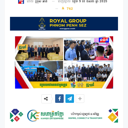
ចេញផ្សាយ
ថ្ងៃទី 9 ខែ ឧសភា ឆ្នាំ 2025
ដោយ
ប្រុស អាន
762