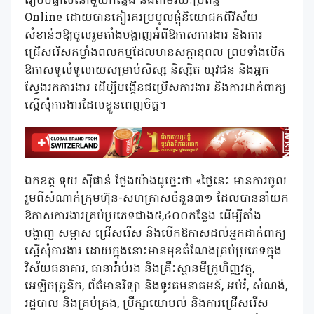
រៀបចំផ្ទាល់នៅមួយកន្លែង និងតាមរយៈប្រព័ន្ធ
Online ដោយបានកៀរគរប្រមូលផ្តុំនិយោជកពីវិស័យ
សំខាន់ៗឱ្យចូលរួមតាំងបង្ហាញអំពីឱកាសការងារ និងការ
ជ្រើសរើសកម្លាំងពលកម្មដែលមានសក្តានុពល ព្រមទាំងបើក
ឱកាសទូលំទូលាយសម្រាប់សិស្ស និស្សិត យុវជន និងអ្នក
ស្វែងរកការងារ ដើម្បីបង្កើនជម្រើសការងារ និងការដាក់ពាក្យ
ស្នើសុំការងារដែលខ្លួនពេញចិត្ត។
ឯកឧត្ត ទុយ ស៊ីផាន់ ថ្លែងយ៉ាងដូច្នេះថា «ថ្ងៃនេះ មានការចូល
រួមពីសំណាក់ក្រុមហ៊ុន-សហគ្រាសចំនួន៣១ ដែលបាននាំយក
ឱកាសការងារគ្រប់ប្រភេទជាង៥,៤០០កន្លែង ដើម្បីតាំង
បង្ហាញ សម្ភាស ជ្រើសរើស និងបើកឱកាសដល់អ្នកដាក់ពាក្យ
ស្នើសុំការងារ ដោយក្នុងនោះមានមុខតំណែងគ្រប់ប្រភេទក្នុង
វិស័យធនាគារ, ធានារ៉ាប់រង និងគ្រឹះស្ថានមីក្រូហិញ្ញវត្ថុ,
អេឡិចត្រូនិក, ព័ត៌មានវិទ្យា និងទូរគមនាគមន៍, អប់រំ, សំណង់,
រដ្ឋបាល និងគ្រប់គ្រង, ប្រឹក្សាយោបល់ និងការជ្រើសរើស