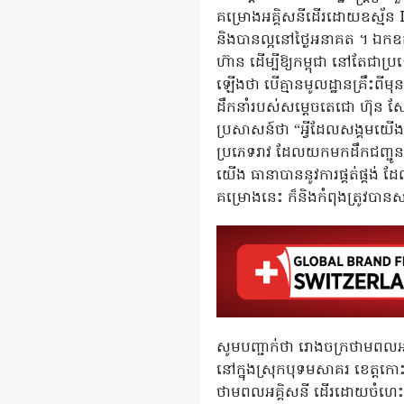
គម្រោងអគ្គិសនីដើរដោយឧស្ម័ន L
និងបានល្អនៅថ្ងៃអនាគត ។ ឯកឧត
ហ៊ាន ដើម្បីឱ្យកម្ពុជា នៅតែជាប្
ឡើងថា បើគ្មានមូលដ្ឋានគ្រឹះពីម
ដឹកនាំរបស់សម្តេចតេជោ ហ៊ុន សែ
ប្រសាសន៍ថា “អ្វីដែលសង្គមយើ
ប្រភេទរាវ ដែលយកមកដឹកជញ្ជូន
យើង ធានាបាននូវការផ្គត់ផ្គង់ 
គម្រោងនេះ ក៏និងកំពុងត្រូវបាន
សូមបញ្ជាក់ថា រោងចក្រថាមពលអគ
នៅក្នុងស្រុកបុទមសាគរ ខេត្ត
ថាមពលអគ្គិសនី ដើរដោយចំហេះឧស្ម