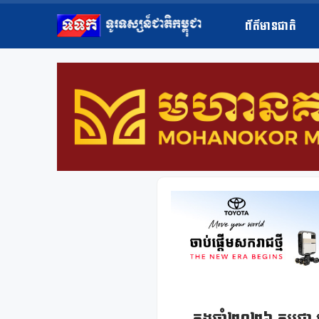
ព័ត៌មានជាតិ