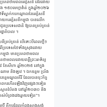
ងមានប្រភពថាមពលអគ្គិសនី ដើរដោយ
 ១៥០មេហ្គាវ៉ាត់ ក្នុងឆ្នាំ២០២៦
នៅទីស្នាក់ការកណ្តាលនៃអគ្គិសនី
្គនាយកអគ្គិសនីកម្ពុជា បានលើក
ីជូនប្រទេសជាតិ ឱ្យបានគ្រប់គ្រាន់
ដ្ឋាភិបាល ។
ិសនីគ្រប់គ្រាន់ បើទោះបីពេលថ្មីៗ
នីពីប្រទេសថៃទាំងស្រុងដោយ
នេះកម្ពុជា មានប្រភពថាមពល
ិតថាមពលដោយពន្លឺព្រះអាទិត្យ
៨ ខែសីហា ឆ្នាំ២០២៥ នៅក្នុង
ៀតណាម និងឡាវ ។ ឯកឧត្តម ប្រាំង
្តមណ្ឌលគីរី ដែលបានចុះកិច្ច
ឍប្រភពករកើតឡើងវិញផ្សេងៗទៀត
ស្អាតប៉ៃតង នៅឆ្នាំ២០៣០ និង
្រស់បំព្រងវេងឆ្ងាយទៀត”។
ផលថ្មី គឺការដែលកំពុងសាងសង់