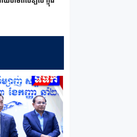
រដោយថាមពលខ្យល់ ក្នុង