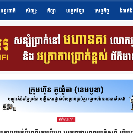
អន្តរជាតិ
សិល្ប​:
កីឡា
បច្ចេកវិទ្យា
សេដ្ឋកិច្ច
ទំនាក់ទ
ព័ត៌មានជាតិ