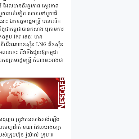
ី ដែលមាននិរន្តរភាព ស្ថេរភាព
វឌ្ឍមួយរបត់ទៀត ឈានទៅមួយជំ
នោះ ឯកឧត្តមរដ្ឋមន្ត្រី បានលើក
ក៏ដូជាកម្ពុជាបានកសាង ក្រោមការ
កឧត្តម កែវ រតនៈ មាន
នីដើរដោយឧស្ម័ន LNG គឺឧស្ម័ន
នេះ គឺវានឹងជួយឱ្យកម្ពុជា
ឧត្រមរដ្ឋមន្ត្រី ក៏បានអះអាងថា
ដុល្លារ ត្រូវបានសាងសង់ឡើង
០មេហ្គាវ៉ាត់ ខណៈដែលរោងចក្រ
ក្រុមហ៊ុន រ៉ូយ៉ាល់ គ្រុប៕