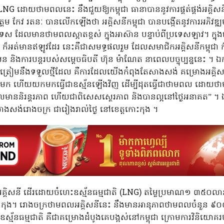
NG ដោយថាមពលនេះ នឹងជួយឱ្យកម្ពុជា ធានាបាននូវការផ្គត់ផ្គង់អគ្គិសន
្តម កែវ រតនៈ បានលើកឡើងថា អគ្គិសនីកម្ពុជា បានបង្កើតនូវការអភិ
រទេស ដែលមានថាមពលស្អាតខ្ពស់ ក្នុងអាស៊ាន បន្ទាប់ពីប្រទេសឡាវ។ ក្នុង
ុន ក៏អត់មានឥឡូវដែរ នេះគឺជាសមទ្ធផលរួម ដែលសមាជិកអគ្គិសនីកម្ពុជា 
ន និងការបន្តរបស់សម្តេចធិបតី ហ៊ុន ម៉ាណែត នាពេលបច្ចុប្បន្ននេះ ។ ឯ
ងត្រៀមនឹងទទួលថ្មីដែល គឺការដែលយើងកំពុងតែសាងសង់ គម្រោងអគ្គិស
មក ហើយយកមកធ្វើជាឧស្ម័នឡើងវិញ ដើម្បីដុតធ្វើជាថាមពល ដោយថាមពល
ដែលមាននិរន្តរភាព ហើយជាពិសេសស្ថេរភាព និងបានល្អនៅថ្ងៃអនាគត” ។ ឯក
សាងសង់រោងចក្រ ជារៀងរាល់ថ្ងៃ នៅខេត្តកោះកុង ។
្គិសនី ដើរដោយចំហេះឧស្ម័នធម្មជាតិ (LNG) តម្លៃប្រមាណ១ ៣៥០លាន
កោះកុង។ រោងចក្រថាមពលអគ្គិសនីនេះ នឹងមានអានុភាពថាមពលចំនួន ៩០
័នធម្មជាតិ គឺជាគម្រោងដំបូងគេបង្អស់នៅកម្ពុជា ក្រោមការវិនិយោគរបស់