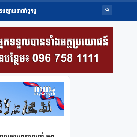
ំនងផ្សាយពាណិជ្ជកម្ម