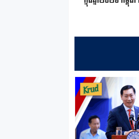
ក្នុងឆ្នាំ២០២៦ កម្ព