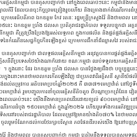
អគ្គិសនីកម្ពុជា បានគូសបញ្ជាក់ថា នៅក្នុងពេលឆាប់ៗនេះ កម្ពុជានឹ
ណ្ឌលគីរី ដែលបានចុះកិច្ចព្រមព្រៀងរួចហើយ និងគ្រោងដាក់ដំណើរការដំបូង
ពុជា ក្រោមអធិបតីភាព ឯកឧត្តម កែវ រតនៈ រដ្ឋមន្ត្រីក្រសួងរ៉ែ និងថាមពល 
ំ២០២៥នេះ ឯកឧត្តម ប្រាំង ជលសា ប្រតិភូរាជរដ្ឋាភិបាល ទទួលបន្ទុកជា អគ
ពុជា គឺត្រូវប្រឹងប្រែងឱ្យអស់លទ្ធភាព ក្នុងការផលិត និងផ្គត់ផ្គង់អគ្គិសន
បទនៃកំណើនសេដ្ឋកិច្ចកើនឡើងខ្ពស់ ក្រោមការដឹកនាំដ៏ឈ្លាសវៃ របស់រាជរ
 បានគូសបញ្ជាក់ថា ជាលទ្ធផលអគ្គិសនីកម្ពុជា អនុវត្តបានការផ្គត់ផ្គង់អគ្គ
្គង់អគ្គិសនីពីប្រទេសថៃយ៉ាងណាក៏ដោយ ខណៈកម្ពុជា ឈប់ទទួលយកអគ្គិស
យ
។ ក្នុងនោះ ដែរ ឯកឧត្តម ប្រាំង ជលសា បានថ្លែងឲ្យដឹងថា បច្ចុប្បន្ន
ដែលក្នុងនោះមានថាមពលករកើតឡើងវិញ ជាប្រភពវារីអគ្គិសនី ស្ថានីយ៍ផល
ដល់តម្រូវការ អតិបរមាប្រចាំឆ្នាំ២០២៥ គឺ ៣៣៧១មេហ្គាវ៉ាត់ នៅថ្ងៃទី
េហ្គាវ៉ាត់ រួមបញ្ចូលការនាំចូលអគ្គិសនីតិចតួច ពីបណ្តាច្រកព្រំដែន វ
ពេលឆាប់ៗនេះ យើងនឹងមានប្រភពដើរដោយខ្យល់ ៩០០មេហ្គាវ៉ាត់ នៅខេត
ណើរការដំបូង ១៥០មេហ្គាវ៉ាត់ ក្នុងឆ្នាំ២០២៦ ហើយរួមទាំងការអភិវឌ្
ានតាមទិសដៅរបស់រាជរដ្ឋាភិបាល ដែលតម្រូវឱ្យមានយ៉ាងតិច៧០% នៃថាមពល
០៥០ ចូលរួមចំណែកដល់ការថែរក្សាបរិស្ថាន ភពផែនដីរបស់យើង ឱ្យនៅបន្តស
្រសួងរ៉ែ និងថាមពល បានគូសបញ្ជាក់ថា កម្ពុជា ត្រៀមនឹងទទួលបានសមទ្ធ