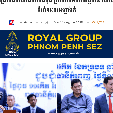
ុជា គ្រោងដាក់ដំណើរការដំបូង ប្រភពថាមពលអគ្គិសនី ដើ
ទំហំ១៥០មេហ្គាវ៉ាត់
ចេញផ្សាយ
ថ្ងៃទី 4 ខែ កញ្ញា ឆ្នាំ 2025
1,726
ដោយ
ដាលីស