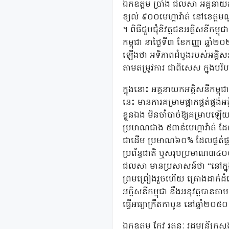
ឯកឧត្តម ប្រាំង ជលសា អគ្គនាយក
ខ្យល់ ៩០០មេហ្គាវ៉ាត់ នៅខេត្តម
។ ពិធីជួបជុំនិវត្តជនអគ្គិសនីកម្
កម្ពុជា នាថ្ងៃទី៣ ខែកញ្ញា ឆ្នា
ឡើងថា អទិភាពដំបូងរបស់អគ្គិសនីកម្
តាមតម្រូវការ ជាពិសេស ក្នុងបរិ
ក្នុងនោះ អគ្គនាយកអគ្គិសនីកម្ពុជា
នេះ មានការគម្រាមផ្អាកផ្គត់ផ
ខ្លួនឯង មិនចាំបាច់ឱ្យគម្រាបឡើ
ប្រមាណជាង ៥ពាន់មេហ្គាវ៉ាត់ 
ជាដើម ប្រមាណ៦០% ដែលផ្គត់ផ្គង់
ប្រព័ន្ធជាតិ ឬសរុបប្រមាណ៣៤០០ម
ជលសា មានប្រសាសន៍ថា “នៅក្នុង
ព្រមព្រៀងរួចហើយ គ្រោងដាក់ដំ
អគ្គិសនីកម្ពុជា នឹងអនុវត្តប
ធ្វើអធ្យាក្រឹតកាបូន នៅឆ្នាំ២
ឯកឧត្តម កែវ រតនៈ រដ្ឋមន្ត្រីក