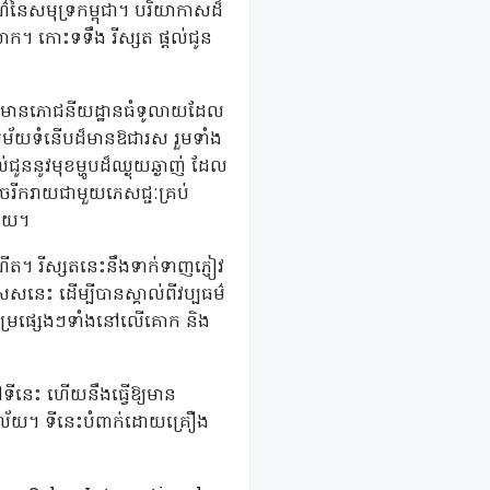
ណ៌នៃសមុទ្រកម្ពុជា។ បរិយាកាសដ៏
ក។ កោះទទឹង រីស្សត ផ្តល់ជូន
ះក៏មានភោជនីយដ្ឋានធំទូលាយដែល
បសម័យទំនើបដ៏មានឱជារស រួមទាំង
ននូវមុខម្ហូបដ៏ឈ្ងុយឆ្ងាញ់ ដែល
ចរីករាយជាមួយភេសជ្ជៈគ្រប់
ណាយ។
ីត។ រីស្សតនេះនឹងទាក់ទាញភ្ញៀវ
សនេះ ដើម្បីបានស្គាល់ពីវប្បធម៌
ិកម្រផ្សេងៗទាំងនៅលើគោក និង
ទីនេះ ហើយនឹងធ្វើឱ្យមាន
ណាល័យ។ ទីនេះបំពាក់ដោយគ្រឿង