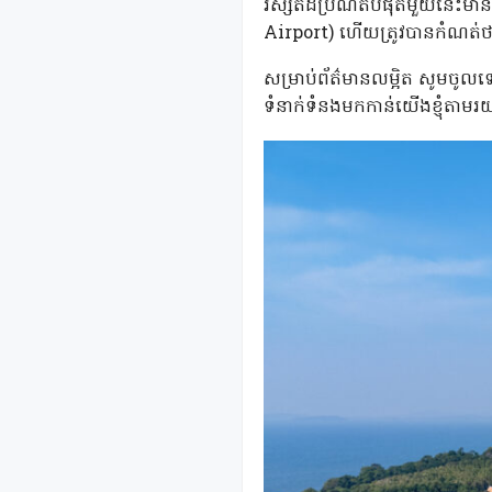
រីស្សតដ៏ប្រណីតបំផុតមួយនេះមា
Airport) ហើយត្រូវបានកំណត់ថ
សម្រាប់ព័ត៌មានលម្អិត សូមចូល
ទំនាក់ទំនងមកកាន់យើងខ្ញុំតា