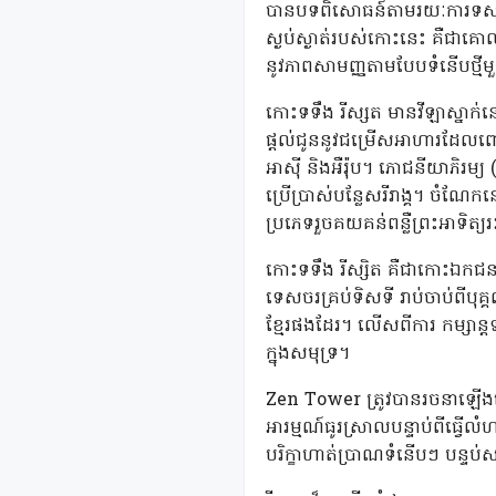
បានបទពិសោធន៍តាមរយៈការទស្សនាឆ្
ស្ងប់ស្ងាត់របស់កោះនេះ គឺជា
នូវភាពសាមញ្ញតាមបែបទំនើបថ្ម
កោះទទឹង រីស្សត មានវីឡាស្នាក
ផ្តល់ជូននូវជម្រើសអាហារដែលពោ
អាស៊ី និងអឺរ៉ុប។ ភោជនីយាភិរម
ប្រើប្រាស់បន្លែសរីរាង្គ។ ចំណ
ប្រភេទរួចគយគន់ពន្លឺព្រះអាទិត្
កោះទទឹង រីស្សិត គឺជាកោះឯកជន
ទេសចរគ្រប់ទិសទី រាប់ចាប់ពីបុគ
ខ្មែរផងដែរ។ លើសពីការ កម្សាន្
ក្នុងសមុទ្រ។
Zen Tower ត្រូវបានរចនាឡើងដើម
អារម្មណ៍ធូរស្រាលបន្ទាប់ពីធ្
បរិក្ខាហាត់ប្រាណទំនើបៗ បន្ទប