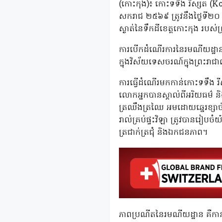
(កោះកុង)៖ កោះទទឹង រីស្សត (Ko
សករាជ ២៥៦៩ ត្រូវនឹងថ្ងៃទី២
ស្ងាត់នៃទឹកដីខេត្តកោះកុង របស់ព
ការបើកដំណើរការនៃរមណីយដ្ឋាន
ក្នុងវិស័យទេសចរណ៍ក្នុងព្រះរាជា
ការធ្វើដំណើរមកកាន់កោះទទឹង រីស្ស
លោកអ្នកបានស្គាល់ពីអរិយធម៌ និ
ត្រឈឹងត្រឈៃ អមដោយឆ្នេរខ្សាច
រាល់គ្រប់ផ្ទះវិឡា ត្រូវបានរៀបចំ
ត្រជាក់ត្រជុំ និងឯកជនភាព។
ភាពប្រណីតនៃរមណីយដ្ឋាន គឺកាន់