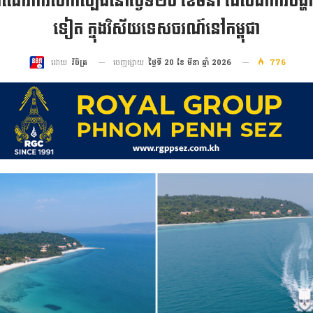
ំណើរការសាកល្បងនៅថ្ងៃទី២០ ខែមីនា ដែលជាការបង្ហាញព
ទៀត ក្នុងវិស័យទេសចរណ៍នៅកម្ពុជា
ចេញផ្សាយ
ថ្ងៃទី 20 ខែ មីនា ឆ្នាំ 2026
776
ដោយ
វិចិត្រ