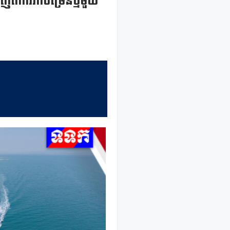
ីការរីកចម្រើនថ្មីមួយ