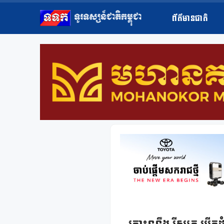
ព័ត៌មានជាតិ