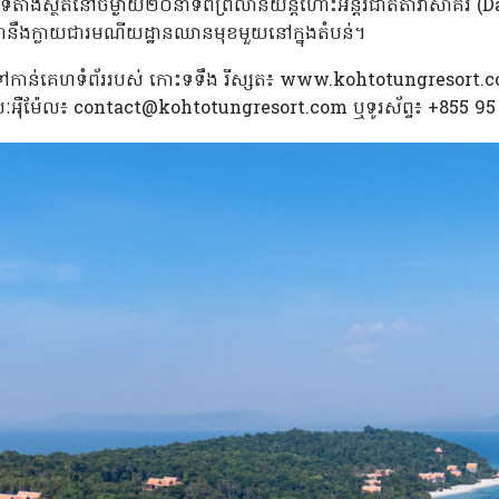
នទីតាំងស្ថិតនៅចម្ងាយ២០នាទីពីព្រលានយន្តហោះអន្តរជាតិតារាសាគរ 
ានឹងក្លាយជារមណីយដ្ឋានឈានមុខមួយនៅក្នុងតំបន់។
ទៅកាន់គេហទំព័ររបស់ កោះទទឹង រីស្សត៖ www.kohtotungresort.com
មរយៈអ៉ឺម៉ែល៖ contact@kohtotungresort.com ឬទូរស័ព្ទ៖ +855 