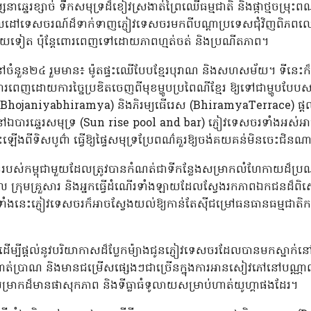
នេរខ្សាច់ ទឹកសមុទ្រដ៏ខៀវស្រងាត់ព្រៃឈើធម្មជាតិ និងផ្កាថ្មចម្រុះព
គោលដៅទេសចរណ៍ដ៏ទាក់ទាញភ្ញៀវទេសចរមកពីបណ្តាប្រទេសជុំវិញពិភពលោ
ីមួយទៀត ប៉ុន្តែពោរពេញទៅដោយភាពហ្មត់ចត់ និងប្រណីតភាព។
់នៅចំនួន២៤ រួមមាន៖ ម៉ូតផ្ទះឈើបែបខ្មែរបុរាណ និងសហសម័យ។ ទីនេ
រពេញដោយការច្នៃប្រឌិតចេញពីមុខម្ហូបប្រពៃណីខ្មែរ ឱ្យទៅជាម្ហូបបែ
្យ (Bhojaniyabhiramya) និងភិរម្យធើរេស (BhiramyaTerrace) ផ្តល់ជូ
ែកនៅឯបារឆ្នេរសមុទ្រ (Sun rise pool and bar) ភ្ញៀវទេសចរទាំងអស់អា
យរះឡើងពីទិសបូព៌ា ធ្វើឱ្យផ្ទៃសមុទ្រប្រែពណ៌គួរឱ្យចង់គយគន់មិនចេះជិន
របស់កម្ពុជាមួយដែលត្រូវបានកំណត់ជាទីកន្លែងសម្រាកលំហែកាយដ៏ប្រណ
្គល ក្រុមគ្រួសារ និងអ្នកធ្វើដំណើរទាំងឡាយដែលស្វែងរកភាពឯកជនដ៏ពិសេ
តទាំងនេះភ្ញៀវទេសចរក៏អាចស្វែងយល់ឱ្យកាន់តែស៊ីជម្រៅធនធានធម្មជាត
្បីផ្តល់នូវបរិយាកាសដ៏ប្លែកម៉្យាងជូនភ្ញៀវទេសចរដែលបានមកស្នាក់នៅ
វើលំហាត់ប្រាណ និងមានជម្រើសផ្សេងៗជាច្រើនក្នុងការអានសៀវភៅនៅបណ្
់សម្រាកដ៏មានផាសុកភាព និងទីធ្លាធំទូលាយសម្រាប់ហាត់យូហ្គាផងដែរ។