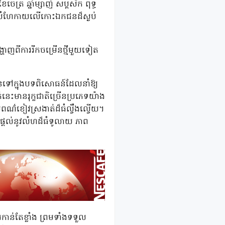
រ ឆ្នាំម្សាញ់ សប្តស័ក ពុទ្ធ
ាកលំហែកាយលើកោះឯកជនដ៏ស្ងប់
ញពីការរីកចម្រើនថ្មីមួយទៀត
ខ្លួនទៅក្នុងបទពិសោធន៍ដែលនាំឱ្យ
េះមានរុក្ខជាតិច្រើនប្រភេទយ៉ាង
ពណ៌ខៀវស្រងាត់ដ៏ធំល្វឹងល្វើយ។
្បីផ្តល់នូវលំហដ៏ធំទូលាយ ភាព
ាន់តែខ្លាំង ព្រមទាំងទទួល