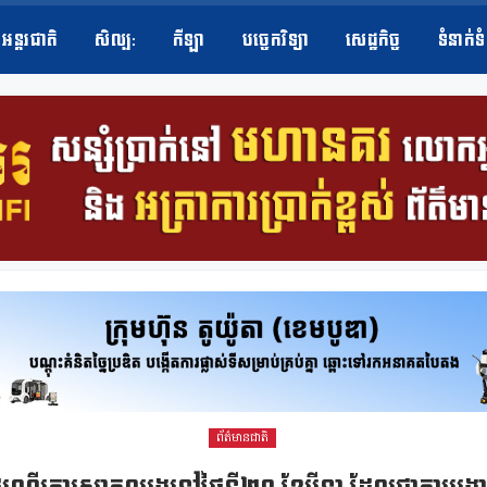
អន្តរជាតិ
សិល្ប​:
កីឡា
បច្ចេកវិទ្យា
សេដ្ឋកិច្ច
ទំនាក់ទ
ព័ត៌មានជាតិ