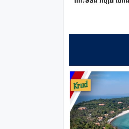
កោះទទឹង រីស្សត បើកដ