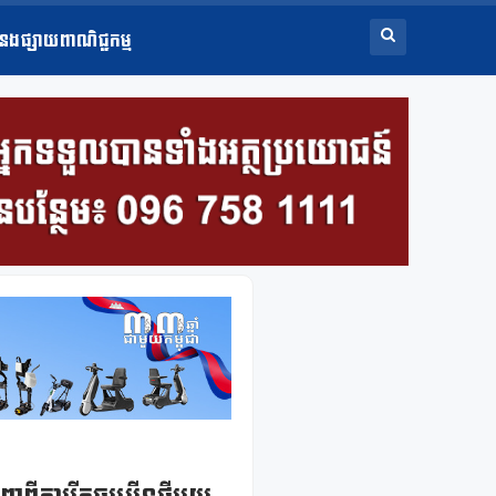
ំនងផ្សាយពាណិជ្ជកម្ម