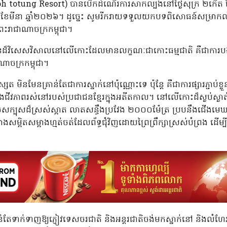
h totung Resort) បានបើកដំណើរការសាកល្បងនៅថ្ងៃសុក្រ ២កើត ខែចេត្
០ ខែមីនា ឆ្នាំ២០២៦។ ដូច្នេះ សូមរីករាយទទួលយកបទពិសោធន៍សម្រ
្រះរាជាណាចក្រកម្ពុជា។
ដ៏វិសេសវិសាលនៅលើកោះដែលមានលក្ខណៈជាកោះធម្មជាតិ គឺជាការបង្ហា
ណាចក្រកម្ពុជា។
ត មិនមែនគ្រាន់តែជាការស្នាក់នៅប៉ុណ្ណោះទេ ប៉ុន្តែ គឺជាការផ្សារភ្ជាប់
ងជីវភាពរស់នៅរបស់ប្រជាជនខ្មែរក្នុងអតីតកាល។ នៅលើកោះដ៏ស្ងប់ស្ងាត់ន
់សក្បុសដ៏ស្រស់ស្អាត លាតសន្ធឹងប្រវែង ២០០០ម៉ែត្រ ប្របនឹងជើងមេឃ
យ៉ាងសម្អិតសម្អាងហ្មត់ចត់ដែលព័ទ្ធជុំវិញដោយព្រៃព្រឹក្សាស្រស់បំព្រង ដើម
តែទាក់ទាញឱ្យភ្ញៀវទេសចរជាតិ និងអន្តរជាតិចង់មកស្នាក់នៅ និងលំហែរក