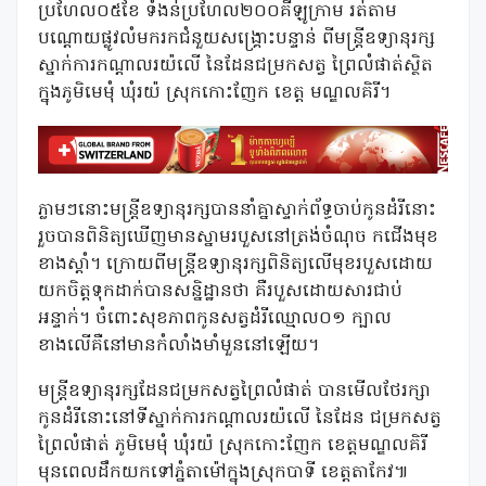
ប្រហែល០៥ខែ ទំងន់ប្រហែល២០០គីឡូក្រាម រត់តាម
បណ្តោយផ្លូវលំមករកជំនួយសង្គ្រោះបន្ទាន់ ពីមន្រ្តីឧទ្យានុរក្ស
ស្នាក់ការកណ្តាលរយ៉លើ នៃដែនជម្រកសត្វ ព្រៃលំផាត់ស្ថិត
ក្នុងភូមិមេមុំ ឃុំរយ៉ ស្រុកកោះញែក ខេត្ត មណ្ឌលគិរី។
ភ្លាមៗនោះមន្ត្រីឧទ្យានុរក្សបាននាំគ្នាស្ទាក់ព័ទ្ធចាប់កូនដំរីនោះ
រួចបានពិនិត្យឃើញមានស្នាមរបួសនៅត្រង់ចំណុច កជើងមុខ
ខាងស្តាំ។ ក្រោយពីមន្ត្រីឧទ្យានុរក្សពិនិត្យលើមុខរបួសដោយ
យកចិត្តទុកដាក់បានសន្និដ្ឋានថា គឺរបួសដោយសារជាប់
អន្ទាក់។ ចំពោះសុខភាពកូនសត្វដំរីឈ្មោល០១ ក្បាល
ខាងលើគឺនៅមានកំលាំងមាំមួននៅឡើយ។
មន្ត្រីឧទ្យានុរក្សដែនជម្រកសត្វព្រៃលំផាត់ បានមើលថែរក្សា
កូនដំរីនោះនៅទីស្នាក់ការកណ្ដាលរយ៉លើ នៃដែន ជម្រកសត្វ
ព្រៃលំផាត់ ភូមិមេមុំ ឃុំរយ៉ ស្រុកកោះញែក ខេត្តមណ្ឌលគិរី
មុនពេលដឹកយកទៅភ្នំតាម៉ៅក្នុងស្រុកបាទី ខេត្តតាកែវ៕