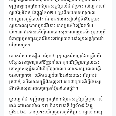
មន្ត្រីឧទ្យានុរក្សដែនជម្រកសត្វព្រៃលំផាត់ប្រទះ ឃើញកាលពី
ល្ងាចថ្ងៃទី០៨ ខែធ្នូឆ្នាំ២០២៤ ត្រូវដឹកយកមកព្យាបាល
នៅសួនសត្វភ្នំតាម៉ៅ។ គិតមកដល់រសៀលថ្ងៃទី៩ខែធ្នូនេះ
ស្ថានភាពសុខភាពកូនដំរីនោះ បានប្រសើរឡើងហើយ។
យ៉ាងណាក៏ដោយដើម្បីធានាបានសុខភាពល្អប្រសើរ ក្រុមមន្ត្រី
ជំនាញត្រូវបញ្ជូនកូនដំរីនេះទៅព្យាបាលនៅសួនសត្វភ្នំតាម៉ៅ
បន្ថែមទៀត។
លោកឌិន ប៊ុនធឿន បន្ថែមថា ក្រុមអ្នកជំនាញនិងមន្ត្រីមន្ទីរ
បរិស្ថានខេត្តមណ្ឌលគិរីត្រូវនាំយកកូនដំរីញីមួយក្បាលនេះ
ទៅសួនសត្វភ្នំតាម៉ៅដើម្បីព្យាបាល។ លោកអនុប្រធានមន្ទីរ
បានបញ្ជាក់ថា “យើងចេញដំណើរនៅយប់នេះ ពីព្រោះវា
ត្រជាក់, យើងមានមន្ត្រីជំនាញទៅ តាមជាមួយដើម្បីថែរក្សា
និងមើលសុខភាពសត្វ(កូនដំរី)នៅតាមផ្លូវ”។
គួរបញ្ជាក់ថា មន្ត្រីឧទ្យានុរក្សដែនជម្រកសត្វព្រៃភ្នំព្រេច -លំ
ផាត់ នៅវេលាម៉ោង ១៧ និង១៧នាទី ថ្ងៃទី០៨ ខែធ្នូ
ឆ្នាំ២០២៤ បានប្រទះឃើញកូនសត្វដំរីព្រៃ ១ ក្បាល អាយុ