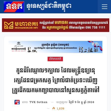
ព័ត៌មានជាតិ
កូនដំរីឈ្មោល១ក្បាល ដែលមន្ត្រីឧទ្យានុ
រក្សដែនជម្រកសត្វ ព្រៃលំផាត់ប្រទះឃើញ
ត្រូវដឹកយកមកព្យាបាលនៅសួនសត្វភ្នំតាម៉ៅ
ចេញផ្សាយ
ថ្ងៃទី 9 ខែ ធ្នូ ឆ្នាំ 2024
ដោយ
TVK Sothun
1,039