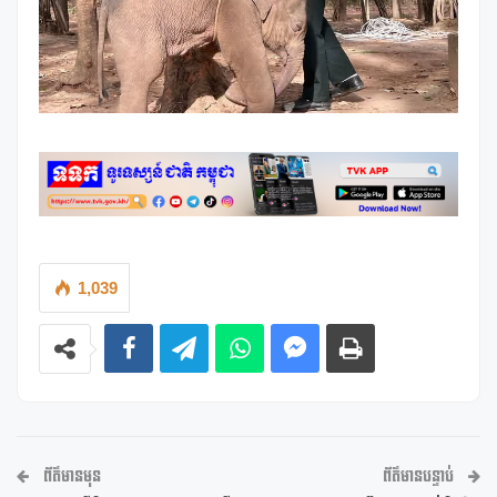
1,039
ព័ត៌មានមុន
ព័ត៌មានបន្ទាប់