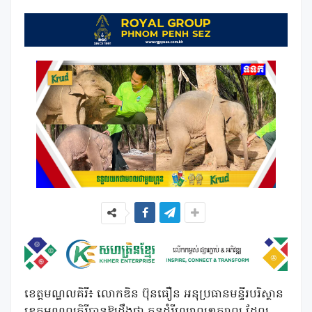
ខេត្តមណ្ឌលគិរី៖ លោកឌិន ប៊ុនធឿន អនុប្រធានមន្ទីរបរិស្ថាន
ខេត្តមណ្ឌលគិរីបានឱ្យដឹងថា កូនដំរីឈ្មោល១ក្បាល ដែល