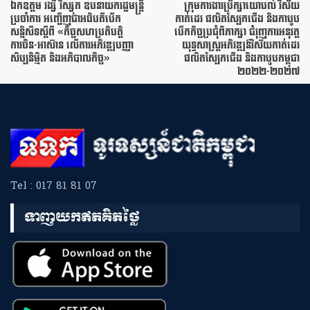
ឯកឧត្តម វង្សី វិស្សុត ឧបនាយករដ្ឋមន្ត្រី
ក្រុមការងារប្រឹក្សាយោបល់ វិស័យ
ប្រចាំការ អញ្ជើញជាអធិបតីបើក
កាត់ដេរ ផលិតស្បែកជើង និងកាបូប
សន្និសីទស្ដីពី «កិច្ចសហប្រតិបត្តិ
បើកកិច្ចប្រជុំពិភាក្សា ជំរុញការអនុវត្ត
ការចិន-អាស៊ាន លើការអភិវឌ្ឍបញ្ញា
យុទ្ធសាស្ត្រអភិវឌ្ឍន៍វិស័យកាត់ដេរ
សិប្បនិម្មិត និងអភិបាលកិច្ច»
ផលិតស្បែកជើង និងកាបូបកម្ពុជា
២០២២-២០២៧
Tel : 017 81 81 07
ទាញយកឥតគិតថ្លៃ