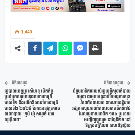
1,440
ព័ត៌មានមុន
ព័ត៌មានបន្ទាប់
រដ្ឋបាលខេត្តព្រះសីហនុ បើកកិច្ច
ជំនួបអាទិភាពរបស់រដ្ឋមន្ត្រីសុខាភិបាល
ប្រជុំបូកសរុបលទ្ធផលការងារត្រី
កម្ពុជា ជាមួយអគ្គនាយកអង្គការសុខ
មាសទី១ និងលើកទិសដៅការងារត្រី
ភាពពិភពលោក នាមហាសន្និបាត
មាសទី២ ២០២៥ នៃការអនុវត្តគោល
អង្គការសុខភាពពិភពលោកលើកទី៧៨
នយោបាយ “ភូមិ ឃុំ សង្កាត់ មាន
ដែលរដ្ឋជាសមាជិក ១៩៤ ប្រទេស
សុវត្ថិភាព”
អញ្ជើញចូលរួម នាថ្ងៃទី២៦ នៅ
ទីក្រុងហ្សឺណែវ សហព័ន្ធស្វីស