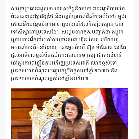
សម្តេចប្រធានរដ្ឋសភា មានសុទិដ្ឋនិយមថា រាជរដ្ឋាភិបាលថៃ
ពិសេសរាជវង្សាវង្សថៃ នឹងបន្តគំាទ្រដល់វិស័យអប់រំនៅកម្ពុជា
ដោយនឹងបន្ថែមចំនួនអាហារូបករណ៍ដល់និស្សិតកម្ពុជា បាន
ទៅសិក្សានៅប្រទេសថៃ។ សម្តេចបានគូសបញ្ជាក់ថា កម្ពុជា
ក្រោមការដឹកនាំរបស់សម្តេចតេជោ ហ៊ុន សែន ហើយបន្ត
មកដល់ការដឹកនាំដោយ
សម្តេចធិបតី ហ៊ុន ម៉ាណែត នៅតែ
ផ្តល់អាទិភាពខ្ពស់បំផុតចំពោះធនធានមនុស្ស ជាការសំខាន់
នៅក្នុងការពន្លឿនការអភិវឌ្ឍប្រទេសជាតិ ឈានខ្ពស់ទៅ
ប្រទេសមានចំណូលមធ្យមកម្រិតខ្ពស់នៅឆ្នាំ២០៣០ និង
ប្រទេសមានចំណូលខ្ពស់នៅឆ្នាំ២០៥០៕