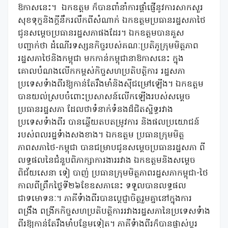
ឱកាសនេះ។
ឯកឧត្តម ក៏បានពាំនាំការផ្តាំផ្ញើនូវការសាកសួរ
សុខទុក្ខនិងក្តីនឹករលឹកពីសំណាក់ ឯកឧត្តមប្រធានរដ្ឋសភាថៃ
ជូនសម្តេចប្រធានរដ្ឋសភាផងដែរ។ ឯកឧត្តមបានគួស
បញ្ជាក់ថា ដំណើរទស្សនកិច្ចរបស់គណៈប្រតិភូក្រុមមិត្តភាព
រដ្ឋសភាថៃនិងកម្ពុជា មកកាន់កម្ពុជានាឱកាសនេះ ក្នុង
គោលបំណងលើកកម្ពស់កិច្ចសហប្រតិបត្តិការ រដ្ឋសភា
ប្រទេសទំាងពីរឱ្យកាន់តែរឹងមាំនិងស៊ីជម្រៅឡើង។ ឯកឧត្តម
បានយល់ស្របចំពោះប្រសាសន៍លើកឡើងរបស់សម្តេច
ប្រធានរដ្ឋសភា ដែលថាទំនាក់ទំនងដ៏ជិតស្និទ្ធរវាង
ប្រទេសទំាងពីរ បានឆ្លើយតបតម្រូវការ និងផលប្រយោជន៍
របស់ពលរដ្ឋទំាងសងខាង។ ឯកឧត្តម ប្រធានក្រុមមិត្ត
ភាពសភាថៃ-កម្ពុជា បានជម្រាបជូនសម្តេចប្រធានរដ្ឋសភា ពី
លទ្ធផលនៃជំនួបពិភាក្សាការងាររវាង ឯកឧត្តមនិងសម្តេច
ពិជ័យសេនា ទៀ បាញ់ ប្រធានក្រុមមិត្តភាពរដ្ឋសភាកម្ពុជា-ថៃ
កាលពីព្រឹកថ្ងៃទី២៦ខែឧសភានេះ ទទួលបានលទ្ធផល
ជាទមោទនៈ។ ភាគីទំាងពីរបានប្តេជ្ញាចិត្តរួមគ្នានៅក្នុងការ
ពង្រឹង ពង្រីកកិច្ចសហប្រតិបត្តិការរវាងរដ្ឋសភានៃប្រទេសទំាង
ពីរឱ្យកាន់តែរឹងមាំបន្ថែមទៀត។ ភាគីទំាងពីរក៏បានផ្លាស់ប្តូរ