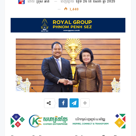
ចេញផ្សាយ
ថ្ងៃទី 26 ខែ ឧសភា ឆ្នាំ 2025
ដោយ
ប្រុស អាន
1,440