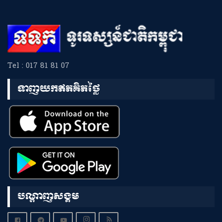
Tel : 017 81 81 07
ទាញយកឥតគិតថ្លៃ
បណ្តាញសង្គម