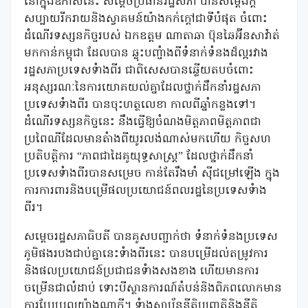
នៅក្នុងឱកាសនេះ សម្តេចប្រធានរដ្ឋសភា បានសម្តែងក្តី
សប្បាយរីករាយនិងស្វាគមន៍យ៉ាងកក់ក្តៅជាទីបំផុត ចំពោះ
ដំណើរទស្សនកិច្ចរបស់ ឯកឧត្តម ណាតាឆា ប៊ុនឆៃអ៊ីនសាវ៉ាត់
មកកាន់កម្ពុជា ដែលបាន ឆ្លុះបញ្ចំាងពីទំនាក់ទំនងដ៏ល្អរវាង
រដ្ឋសភាប្រទេសទំាងពីរ ជាពិសេសបានឆ្លើយតបចំពោះ
អនុស្សរណៈនៃការយោគយល់គ្នាដែលថ្នាក់ដឹកនាំរដ្ឋសភា
ប្រទេសទំាងពីរ បានចុះហត្ថលេខា កាលពីឆ្នាំកន្លងទៅ។
ដំណើរទស្សនកិច្ចនេះ នឹងធ្វើឱ្យចំណងមិត្តភាពមិត្តភាពជា
ប្រពៃណីដែលមានតំាងពីយូរលង់ណាស់មកហើយ កិច្ចសហ
ប្រតិបត្តិការ “ភាពជាដៃគូយុទ្ធសាស្ត្រ” ដែលថ្នាក់ដឹកនាំ
ប្រទេសទំាងពីរបានសម្រេច កាន់តែរឹងមាំ ស៊ីជម្រៅឡើង ក្នុង
ការការពារនិងបម្រើផលប្រយោជន៍ពលរដ្ឋនៃប្រទេសទំាង
ពីរ។
សម្តេចរដ្ឋសភាធិបតី បានគូសបញ្ជាក់ថា ទំនាក់ទំនងប្រទេស
ភូមិផងរបងជាប់គ្នានេះទំាងពីរនេះ បានបម្រើដល់តម្រូវការ
និងផលប្រយោជន៍ប្រជាជនទំាងសងខាង ហើយមានការ
ចម្រើនជាលំដាប់ ទោះបីស្ថានការណ៍តំបន់និងពិភពលោកមាន
ការប្រែប្រួលយ៉ាងណាក្តី។ ទំាងស្ថាប័ននីតិប្បញ្ញត្តិនិងនីតិ