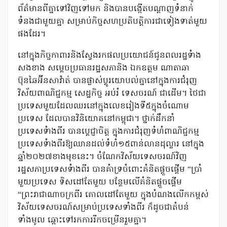
ព័ត៌មានពីគ្នាទៅវិញទៅមក និងបានបង្កើតបណ្តាញទំនាក់
ទំនងជាមួយគ្នា សម្រាប់កិច្ចសហប្រតិបត្តិការជាទៀងទាត់មួយ
ផងដែរ។
នៅក្នុងកិច្ចកាពារនិងស្វែងរកផលប្រយោជន៍ជូនពលរដ្ឋទំាង
សងខាង សម្តេចប្រធានរដ្ឋសភានិង ឯកឧត្តម ណាតាឆា
ប៊ុនឆៃអ៊ីនសាវ៉ាត់ បានផ្លាស់ប្តូរយោបល់គ្នានៅក្នុងការជំរុញ
វិស័យពាណិជ្ជកម្ម សេដ្ឋកិច្ច អប់រំ ទេសចរណ៍ ជាដើម។ ថៃជា
ប្រទេសមួយដែលឈរនៅក្នុងលេខរៀងទី៥ក្នុងចំណោម
ប្រទេស ដែលបានវិនិយោគនៅកម្ពុជា។ ថ្នាក់ដឹកនាំ
ប្រទេសទំាងពីរ បានប្តេជ្ញាចិត្ត ក្នុងការជំរុញទំហំពាណិជ្ជកម្ម
ប្រទេសទំាងពីរឱ្យឈានដល់ទំហំ១៥ពាន់លានដុល្លារ នៅក្នុង
ឆ្នាំ២០២៧ខាងមុខនេះ។ ចំណែកវិស័យទេសចរណ៍វិញ
រដ្ឋសភាប្រទេសទំាងពីរ បានគំាទ្រចំពោះគំនិតផ្តួចផ្តើម “ប្រាំ
មួយប្រទេស ទិសដៅតែមួយ បន្ថែមលើគំនិតផ្តួចផ្តើម
“ព្រះរាជាណាចក្រពីរ គោលដៅតែមួយ ក្នុងបំណងលើកកម្ពស់
វិស័យទេសចរណ៍សម្រាប់ប្រទេសទាំងពីរ ក៏ដូចជាតំបន់
ទាំងមូល ឆ្ពោះទៅរកការរីកចម្រើនរួមគ្នា។