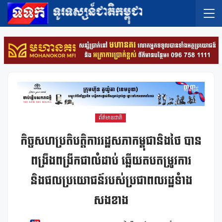
ព័ត៌មានជាតិ
កិច្ចសហប្រតិបត្តិការរដ្ឋសភាកម្ពុជានិងថៃ បាន
ពង្រឹងពង្រីកជាលំដាប់ ឆ្លើយតបតម្រូវការ
និងផលប្រយោជន៍របស់ប្រជាពលរដ្ឋទំាង
សងខាង