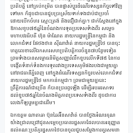
ប្រតិបត្តិ នៅគ្រប់កម្រិត បានផ្លាស់ប្តូរដំណើរទស្សនកិច្ចទៅវិញ
ទៅមក ក៏ដូចជាបានជួបប្រាស្រ័យទាក់ទងជាប់ជាប្រចាំ
ដោយបើកចំហរ ស្មោះត្រង់ និងជឿជាក់គ្នា។ ជាក់ស្តែងនៅក្នុង
ឱកាសខូប៧៥ឆ្នាំនៃចំណងការទូតប្រទេសទំាងពីរ សម្តេច
មហាបវរធិបតី ហ៊ុន ម៉ាណែត នាយករដ្ឋមន្ត្រីនៃកម្ពុជា និង
លោកជំទាវ ផែថងថាន ស៊ីណាវ៉ាត់ នាយករដ្ឋមន្រ្តីថៃ បានចុះ
ហត្ថលេខាលើឯកសារសហប្រតិបត្តិការចំនួន៧បន្ថែមទៀត
ព្រមទំាងបានសម្ពោធនិមិត្តសញ្ញារំលឹកខួបលើកទី៧៥ នៃការ
បង្កើតទំនាក់ទំនងការទូតរវាងប្រទេសភូមិផងរបងជាមួយគ្នា
នៅរាជធានីភ្នំពេញ នៅក្នុងដំណើរទស្សនកិច្ចរបស់លោកជំទាវ
នាយករដ្ឋមន្រ្តីថៃ មកកាន់កម្ពុជា។ ព្រមជាមួយគ្នានេះ
ព្រឹត្តិការណ៍ជាច្រើន ក៏បានប្រារព្ធឡើង ដើម្បីអបអរសាទរ
ដល់ខួប៧៥ឆ្នាំនៃចំណងមិត្តភាពប្រទេសទំាងពីរ ដូចជាការ
លេងកីឡារួមគ្នាជាដើម។
ឯកឧត្តម ណាតាឆា ប៊ុនឆៃអ៊ីនសាវ៉ាត់ បានថ្លែងអំណរគុណ
យ៉ាងជ្រាលជ្រៅជូនសម្តេចប្រធានរដ្ឋសភាដែលបានអនុញ្ញាត
ដល់គណៈប្រតិភូរដ្ឋសភាថៃបានចូលជួបសម្តែងការគួរសមនា