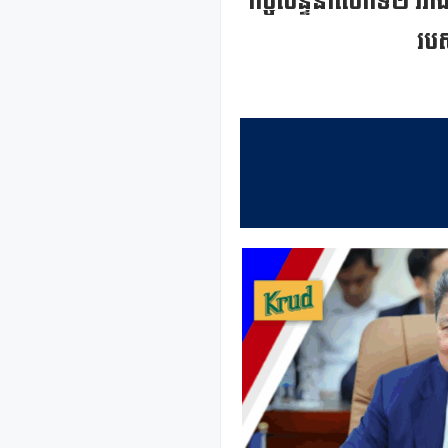
កិច្ចសន្ទនាលើកទី២ រវាងរ
របស