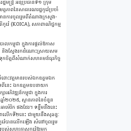
ឋមន្ត្រី អនុប្រធានទី១ ក្រុម
ត្ថភាពនៃសាធារណរដ្ឋកូរ៉េប្រចាំ
យមានការចូលរួមពីតំណាងក្រសួង-
ជាតិកូរ៉េ (KOICA), សភាពាណិជ្ជកម្ម
បាលកម្ពុជា ក្នុងការផ្តល់ឱកាស
ាន និងស្វែងរកដំណោះស្រាយសម
ឿទុកចិត្តពីសំណាក់សហគមន៍ធុរកិច្ច
ូនចំពោះវត្តមានរបស់ឯកឧត្តមឯក
ថែមពីនេះ ឯកឧត្តមឧបនាយក
្សាអភិវឌ្ឍន៍កម្ពុជា ក្នុងការ
្នាំ២០២៥, ស្ថានភាពនៃចំនួន
អាម៉េរិក ផងដែរ។ ទន្ទឹមនឹងនេះ
នាលើកទី២នេះ ជាមួយនឹងសុឆន្ទៈ
ិនកូរ៉េបានលើកឡើង សំដៅចូលរួម
ានរបស់សហគ្រាសកូរ៉េឱ្យមក