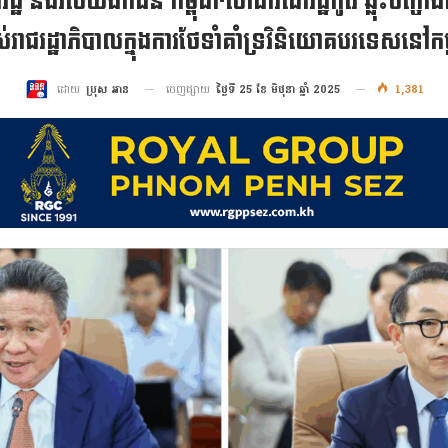
ដ្ឋ និងវិស័យឯកជន កម្ពុជា-សាធារណរដ្ឋកូរ៉េ ឆ្លុះបញ្ចាំង
់រាជរដ្ឋាភិបាលក្នុងការថែទាំគាំទ្រវិនិយោគបរទេសនៅកម្
ចេញផ្សាយ
ថ្ងៃទី 25 ខែ មិថុនា ឆ្នាំ 2025
1,381
ដោយ
ប្រុស អាន