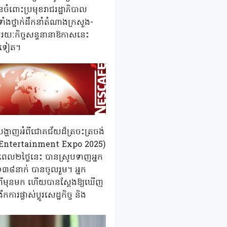
ចំពោះប្រមុខរាជរដ្ឋាភិបាល
ាំងថ្នាក់ដឹកនាំតំណាងក្រសួង-
មរយៈកិច្ចសន្ទនានាឱកាសនេះ
ិតទៀត។
ទបង្ហាញអំពីជោគជ័យដ៏ត្រចះត្រចង់
 and Entertainment Expo 2025)
យៈពេល២ថ្ងៃនេះ បានស្រូបទាញអ្នក
 ១៣៨នាក់ បានចូលរួម។ អ្នក
មានពីមុនមក ហើយបានស្តែងឱ្យឃើញ
ារផ្លាស់ប្តូរសេដ្ឋកិច្ច និង