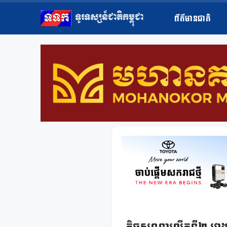
ព័ត៌មានជាតិ