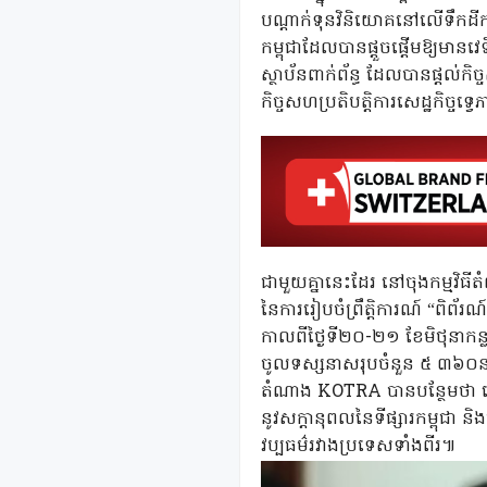
បណ្តាក់ទុនវិនិយោគនៅលើទឹកដីកម
កម្ពុជាដែលបានផ្តួចផ្តើមឱ្យមាន
ស្ថាប័នពាក់ព័ន្ធ ដែលបានផ្តល់
កិច្ចសហប្រតិបត្តិការសេដ្ឋកិច្ច
ជាមួយគ្នានេះដែរ នៅចុងកម្មវិធី
នៃការរៀបចំព្រឹត្តិការណ៍ “ពិព
កាលពីថ្ងៃទី២០-២១ ខែមិថុនាកន្ល
ចូលទស្សនាសរុបចំនួន ៥ ៣៦០នាក់ 
តំណាង KOTRA បានបន្ថែមថា នេះជ
នូវសក្តានុពលនៃទីផ្សារកម្ពុជា និង
វប្បធម៌រវាងប្រទេសទាំងពីរ៕