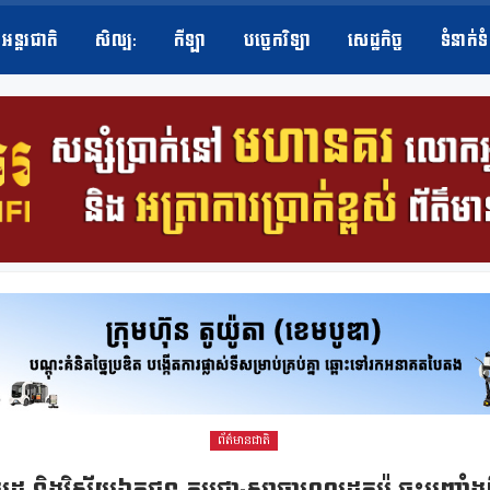
អន្តរជាតិ
សិល្ប​:
កីឡា
បច្ចេកវិទ្យា
សេដ្ឋកិច្ច
ទំនាក់ទ
ព័ត៌មានជាតិ