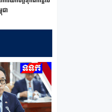
ពីការយកចិត្តទុកដាក់ខ្ពស់
ពុជា