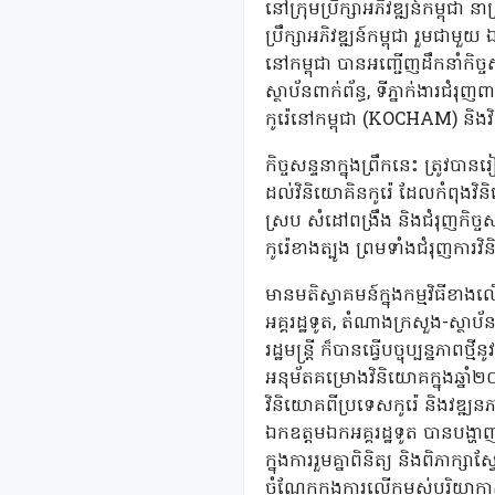
នៅក្រុមប្រឹក្សាអភិវឌ្ឍន៍កម្ពុជា 
ប្រឹក្សាអភិវឌ្ឍន៍កម្ពុជា រួមជ
នៅកម្ពុជា បានអញ្ជើញដឹកនាំកិច
ស្ថាប័នពាក់ព័ន្ធ, ទីភ្នាក់ងារជំរ
កូរ៉េនៅកម្ពុជា (KOCHAM) និង
កិច្ចសន្ទនាក្នុងព្រឹកនេះ ត្រូវ
ដល់វិនិយោគិនកូរ៉េ ដែលកំពុង
ស្រប សំដៅពង្រឹង និងជំរុញកិច្ចស
កូរ៉េខាងត្បូង ព្រមទាំងជំរុញការ
មានមតិស្វាគមន៍ក្នុងកម្មវិធីខា
អគ្គរដ្ឋទូត, តំណាងក្រសួង-ស្
រដ្ឋមន្រ្ដី ក៏បានធ្វើបច្ចុប្បន្នភាព
អនុម័តគម្រោងវិនិយោគក្នុងឆ្ន
វិនិយោគពីប្រទេសកូរ៉េ និងវឌ្ឍន
ឯកឧត្តមឯកអគ្គរដ្ឋទូត បានបង្
ក្នុងការរួមគ្នាពិនិត្យ និងពិ
ចំណែកក្នុងការលើកម្ពស់បរិយាកាស