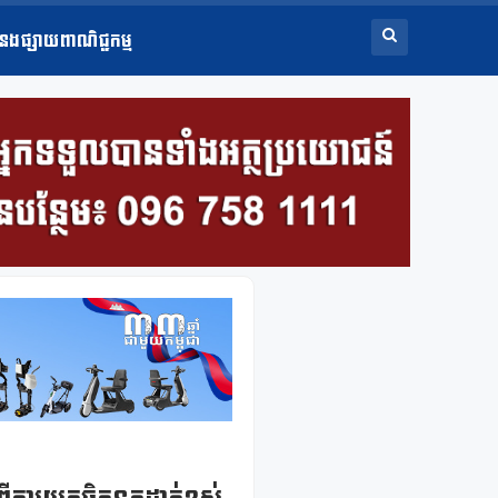
ំនងផ្សាយពាណិជ្ជកម្ម