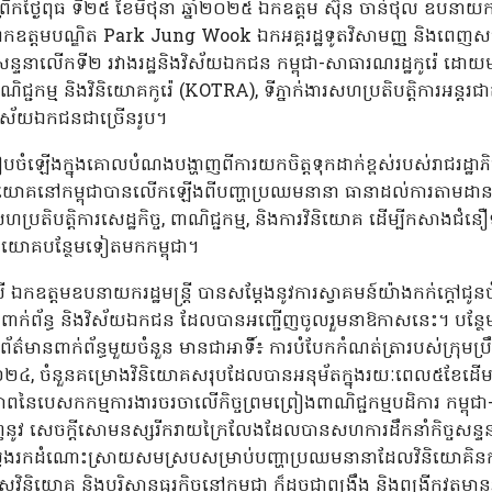
នាព្រឹកថ្ងៃពុធ ទី២៥ ខែមិថុនា ឆ្នាំ២០២៥ ឯកឧត្តម ស៊ុន ចាន់ថុល ឧបនាយករដ្
ាមួយ ឯកឧត្តមបណ្ឌិត Park Jung Wook ឯកអគ្គរដ្ឋទូតវិសាមញ្ញ និងពេញសម
្ចសន្ទនាលើកទី២ រវាងរដ្ឋនិងវិស័យឯកជន កម្ពុជា-សាធារណរដ្ឋកូរ៉េ ដោ
ុញពាណិជ្ជកម្ម និងវិនិយោគកូរ៉េ (KOTRA), ទីភ្នាក់ងារសហប្រតិបត្តិការអន្ដរ
វិស័យឯកជនជាច្រើនរូប។
បានរៀបចំឡើងក្នុងគោលបំណងបង្ហាញពីការយកចិត្តទុកដាក់ខ្ពស់របស់រាជរដ្ឋាភិ
វិនិយោគនៅកម្ពុជាបានលើកឡើងពីបញ្ហាប្រឈមនានា ធានាដល់ការតាមដ
ហប្រតិបត្តិការសេដ្ឋកិច្ច, ពាណិជ្ជកម្ម, និងការវិនិយោគ ដើម្បីកសាងជំន
វិនិយោគបន្ថែមទៀតមកកម្ពុជា។
ងលើ ឯកឧត្តមឧបនាយករដ្ឋមន្ត្រី បានសម្តែងនូវការស្វាគមន៍យ៉ាងកក់ក្តៅជ
ថាប័នពាក់ព័ន្ធ និងវិស័យឯកជន ដែលបានអញ្ជើញចូលរួមនាឱកាសនេះ។ បន្
ថ្មីនូវព័ត៌មានពាក់ព័ន្ធមួយចំនួន មានជាអាទិ៍៖ ការបំបែកកំណត់ត្រារបស់ក្រុមប្រឹក
ាំ២០២៤, ចំនួនគម្រោងវិនិយោគសរុបដែលបានអនុម័តក្នុងរយៈពេល៥ខែដើមឆ
ភាពនៃបេសកកម្មការងារចរចាលើកិច្ចព្រមព្រៀងពាណិជ្ជកម្មបដិការ កម្ពុជា-
ហាញនូវ សេចក្ដីសោមនស្សរីករាយក្រៃលែងដែលបានសហការដឹកនាំកិច្ចសន្ទ
ភាក្សាស្វែងរកដំណោះស្រាយសមស្របសម្រាប់បញ្ហាប្រឈមនានាដែលវិនិយោគ
វិនិយោគ និងបរិស្ថានធុរកិច្ចនៅកម្ពុជា ក៏ដូចជាពង្រឹង និងពង្រីកវត្តម