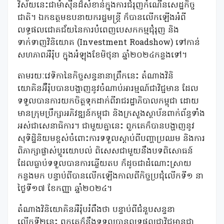
វិស័យនេះជាម៉ាស៊ីនដ៏សំខាន់ក្នុងការជំរុញកំណើនសេដ្ឋកិច្ច
ជាតិ។ ឯកឧត្តមឧបនាយករដ្ឋមន្ត្រី ក៏បានលើកឡើងអំពី
លទ្ធផលជោគជ័យនៃការបំពេញបេសកកម្មជុំរុញ និង
ទាក់ទាញវិនិយោគ (Investment Roadshow) ទៅកាន់
សហភាពអឺរ៉ុប ក្នុងអំឡុងខែមិថុនា ឆ្នាំ២០២៤កន្លងទៅ។
តាមរយៈវេទិកានៃកិច្ចសន្ទនានាព្រឹកនេះ តំណាងវិនិ
យោគិនអ៊ឺរ៉ុបបានបង្ហាញនូវចំណាប់អារម្មណ៍ជាវិជ្ជមាន ដែល
ទទួលបានការយកចិត្តទុកដាក់ពីរាជរដ្ឋាភិបាលកម្ពុជា ដោយ
មានក្រុមប្រឹក្សាអភិវឌ្ឍន៍កម្ពុជា និងក្រសួងស្ថាប័នពាក់ព័ន្ធទាំង
អស់ជាសេនាធិការ។ ជាមួយគ្នានេះ ពួកគេក៏បានបង្ហាញនូវ
សុទិដ្ឋិនិយមខ្ពស់ចំពោះការទទួលស្តាប់ពីបញ្ហាប្រឈម និងការ
ពិភាក្សាផ្លាស់ប្តូរយោបល់ ពិសេសជាមួយនឹងបទពិសោធន៍
ដែលធ្លាប់ទទួលបានការឆ្លើយតប ក៏ដូចជាដំណោះស្រាយ
កន្លងមក បន្ទាប់ពីបានលើកឡើងកាលពីកិច្ចប្រជុំលើកទី១ នា
ថ្ងៃទី១៧ ខែកញ្ញា ឆ្នាំ២០២៤។
តំណាងវិនិយោគិនអឺរ៉ុបរំពឹងថា បន្ទាប់ពីជំនួបសន្ទនា
លើកទី២នេះ ពួកគេក៏នឹងទទួលបានលទ្ធផលជាវិជ្ជមានជា