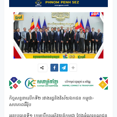
កិច្ចសន្ទនាលើកទី២ រវាងរដ្ឋនិងវិស័យឯកជន កម្ពុជា-
សហភាពអ៊ឺរ៉ុប
អនុប្រធានទី១ ក្រុមប្រឹក្សាអភិវឌ្ឍន៍កម្ពុជា ថ្លែងអំណរគុណជូន