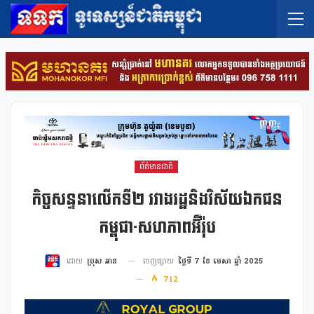
ព័ត៌មានជាតិ
កិច្ចសន្ទនាលើកទី២ រវាងរដ្ឋនិងវិស័យឯកជន
កម្ពុជា-សហភាពអ៊ឺរ៉ុប
ចេញផ្សាយ
ថ្ងៃទី 7 ខែ មេសា ឆ្នាំ 2025
ដោយ
ប្រុស អាន
712