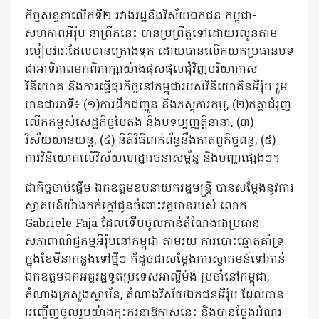
កិច្ចសន្ទនាលើកទី២ រវាងរដ្ឋនិងវិស័យឯកជន កម្ពុជា-
សហភាពអឺរ៉ុប នាព្រឹកនេះ បានប្រព្រឹត្តទៅដោយរលូនតាម
របៀបវារៈដែលបានគ្រោងទុក ដោយបានលើកយកប្រធានបទ
ជាអាទិភាពមកពិភាក្សាយ៉ាងផុសផុលជុំវិញបរិយាកាស
វិនិយោគ និងការធ្វើធុរកិច្ចនៅកម្ពុជារបស់វិនិយោគិនអឺរ៉ុប រួម
មានជាអាទិ៍៖ (១)ការដឹកជញ្ជូន និងភស្តុភារកម្ម, (២)កត្តាជំរុញ
លើកកម្ពស់សេដ្ឋកិច្ចបៃតង និងបទប្បញ្ញត្តិនានា, (៣)
វិស័យយានយន្ត, (៤) នីតិវិធីពាក់ព័ន្ធនឹងកាតព្វកិច្ចពន្ធ, (៥)
ការវិនិយោគលើវិស័យហេដ្ឋារចនាសម្ព័ន្ធ និងបញ្ហាផ្សេងៗ។
ជាកិច្ចចាប់ផ្ដើម ឯកឧត្តមឧបនាយករដ្ឋមន្ត្រី បានសម្តែងនូវការ
ស្វាគមន៍យ៉ាងកក់ក្តៅជូនចំពោះវត្តមានរបស់ លោក
Gabriele Faja ដែលទើបចូលកាន់តំណែងជាប្រធាន
សភាពាណិជ្ជកម្មអឺរ៉ុបនៅកម្ពុជា តាមរយៈការបោះឆ្នោតគាំទ្រ
ក្នុងខែមីនាកន្លងទៅថ្មីៗ ក៏ដូចជាសម្តែងការស្វាគមន៍ទៅកាន់
ឯកឧត្តមឯកអគ្គរដ្ឋទូតប្រទេសអាល្លឺម៉ង់ ប្រចាំនៅកម្ពុជា,
តំណាងក្រសួងស្ថាប័ន, តំណាងវិស័យឯកជនអឺរ៉ុប ដែលបាន
អញ្ជើញចូលរួមយ៉ាងកុះករនាឱកាសនេះ និងបានថ្លែងអំណរ