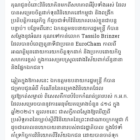
គុណជូនចំពោះវិនិយោគិនមកពីសហភាពអឺរ៉ុបទាំងអស់ ដែល
បានសម្រេចចិត្តដាក់ទុនវិនិយោគនៅកម្ពុជា និងពង្រីក
ប្រតិបត្តិការធុរកិច្ច ក៏ដូចជាទំហំវិនិយោគរបស់ខ្លួនជាបន្ត
បន្ទាប់។ បន្ថែមពីនោះ ឯកឧត្តមឧបនាយករដ្ឋមន្ត្រី ក៏បាន
សម្តែងនូវអំណរ គុណទៅកាន់លោក Tassilo Brinzer
ដែលបានបំពេញតួនាទីជាប្រធាន EuroCham កាលពី
អាណត្តិមុនដោយការយកចិត្តទុកដាក់ និងប្រកបដោយកិច្ច
សហការខ្ពស់ ក្នុងការសម្របស្រួលរវាងវិស័យពាក់ព័ន្ធនានា
និងផ្នែកឯកជន។
ឆ្លៀតក្នុងឱកាសនេះ ឯកឧត្តមឧបនាយករដ្ឋមន្ត្រី ក៏បាន
ជម្រាបជូនអំពី កំណើននៃគម្រោងវិនិយោគដែល
គួរឱ្យកត់សម្គាល់ ពិសេសគឺការបំបែកកំណត់ត្រារបស់ ក.អ.ក.
ដែលសម្រេចបាននូវការអនុម័យគម្រោងចំនួន ៤១៤ ក្នុង
ឆ្នាំ២០២៤។ តួលេខនេះ ជាសក្ខីភាពស្តែងឱ្យឃើញពី
ប្រសិទ្ធភាពនៃច្បាប់ស្តីពីវិនិយោគនៃព្រះរាជាណាចក្រកម្ពុជា ក៏
ដូចជាគោលនយោបាយនានារបស់រាជរដ្ឋាភិបាល ក្នុងថែទាំ
គាំទ្រកិច្ចការវិនិយោគពីវិស័យឯកជន ដោយបានចាត់ទុក