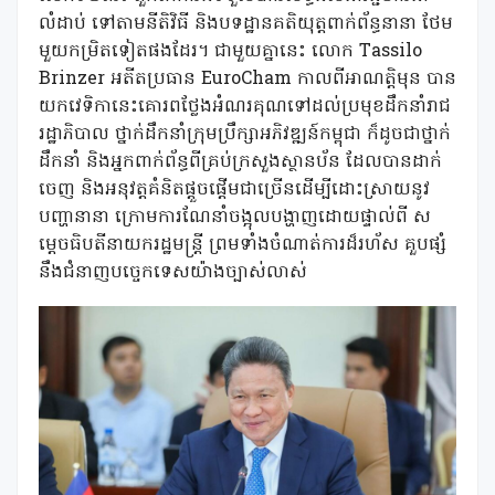
លំដាប់ ទៅតាមនីតិវិធី និងបទដ្ឋានគតិយុត្តពាក់ព័ន្ធនានា ថែម
មួយកម្រិតទៀតផងដែរ។ ជាមួយគ្នានេះ លោក Tassilo
Brinzer អតីតប្រធាន EuroCham កាលពីអាណត្តិមុន បាន
យកវេទិកានេះគោរពថ្លែងអំណរគុណទៅដល់ប្រមុខដឹកនាំរាជ
រដ្ឋាភិបាល ថ្នាក់ដឹកនាំក្រុមប្រឹក្សាអភិវឌ្ឍន៍កម្ពុជា ក៏ដូចជាថ្នាក់
ដឹកនាំ និងអ្នកពាក់ព័ន្ធពីគ្រប់ក្រសួងស្ថានប័ន ដែលបានដាក់
ចេញ និងអនុវត្តគំនិតផ្តួចផ្តើមជាច្រើនដើម្បីដោះស្រាយនូវ
បញ្ហានានា ក្រោមការណែនាំចង្អុលបង្ហាញដោយផ្ទាល់ពី ស
ម្តេចធិបតីនាយករដ្ឋមន្ត្រី ព្រមទាំងចំណាត់ការដ៏រហ័ស គួបផ្សំ
នឹងជំនាញបច្ចេកទេសយ៉ាងច្បាស់លាស់