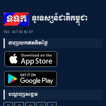
Tel : 017 81 81 07
ទាញយកឥតគិតថ្លៃ
បណ្តាញសង្គម