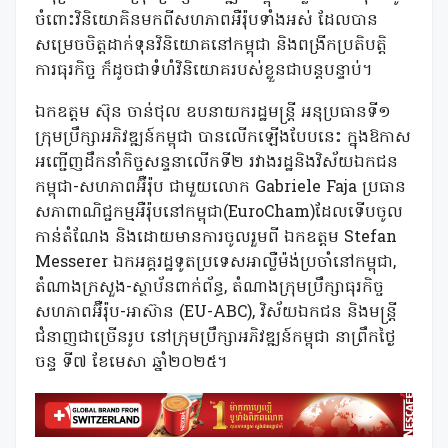
ចំពោះវិនិយោគិនមកពីសហភាពអឺរ៉ុបទាំងអស់ ដែលបាន
សម្រេចចិត្តដាក់ទុនវិនិយោគនៅកម្ពុជា និងពង្រីកប្រតិបត្តិ
ការធុរកិច្ច ក៏ដូចជាទំហំវិនិយោគរបស់ខ្លួនជាបន្តបន្ទាប់។
ឯកឧត្ដម ស៊ុន ចាន់ថុល ឧបនាយករដ្ឋមន្រ្តី អនុប្រធានទី១
ក្រុមប្រឹក្សាអភិវឌ្ឍន៍កម្ពុជា បានលើកឡើងបែបនេះ ក្នុងឱកាស
អញ្ជើញដឹកនាំកិច្ចសន្ទនាលើកទី២ រវាងរដ្ឋនិងវិស័យឯកជន
កម្ពុជា-សហភាពអ៊ឺរ៉ុប ជាមួយលោក Gabriele Faja ប្រធាន
សភាពាណិជ្ជកម្មអឺរ៉ុបនៅកម្ពុជា(EuroCham)ដែលទើបចូល
កាន់តំណែង និងដោយមានការចូលរួមពី ឯកឧត្តម Stefan
Messerer ឯកអគ្គរដ្ឋទូតប្រទេសអាល្លឺម៉ង់ប្រចាំនៅកម្ពុជា,
តំណាងក្រសួង-ស្ថាប័នពាក់ព័ន្ធ, តំណាងក្រុមប្រឹក្សាធុរកិច្ច
សហភាពអ៊ឺរ៉ុប-អាស៊ាន (EU-ABC), វិស័យឯកជន និងមន្ត្រី
ជំនាញជាច្រើនរូប នៅក្រុមប្រឹក្សាអភិវឌ្ឍន៍កម្ពុជា នាព្រឹកថ្ងៃ
ចន្ទ ទី៧ ខែមេសា ឆ្នាំ២០២៥។