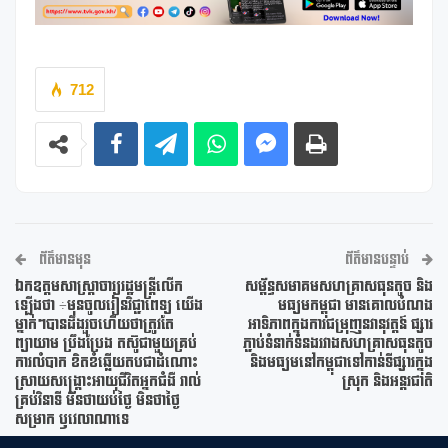
712
ព័ត៌មានមុន
ព័ត៌មានបន្ទាប់
ឯកឧត្តមសាស្រ្តាចារ្យរដ្ឋមន្រ្តីលើក
សម្ព័ន្ធសមាគមសហគ្រាសធុនតូច និង
ឡើងថា ÷មុនចូលរៀនវិជ្ជាពេទ្យ យើង
មធ្យមកម្ពុជា មានគោលបំណង
ម្នាក់ៗបានដឹងរួចហើយថាត្រូវតែ
អាទិភាពក្នុងការជម្រុញនវានុវត្តន៍ ផ្សារ
ព្យាយាម ប្រឹងប្រែង តស៊ូជាមួយគ្រប់
ភ្ជាប់ទំនាក់ទំនងរវាងសហគ្រាសធុនតូច
ការលំបាក ខិតខំឆ្លើយតបជាដំណោះ
និងមធ្យមនៅកម្ពុជាទៅកាន់ទីផ្សារក្នុង
ស្រាយសង្គ្រោះអាយុជីវិតអ្នកជំងឺ រាល់
ស្រុក និងអន្តរជាតិ
គ្រប់វិនាទី មិនថាយប់ថ្ងៃ មិនថាថ្ងៃ
សម្រាក ឫវេលាណាទេ