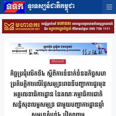
ព័ត៌មានជាតិ
កិច្ចប្រជុំលើកទី៤ ស្តីពីការទំនាក់ទំនងកិច្ចសហ
ប្រតិបត្តិការលើផ្ទៃសមុទ្ររវាងទីបញ្ជាការជួរមុខ
អគ្គលេខាធិការដ្ឋាន នៃគណៈកម្មាធិការជាតិ
សន្តិសុខលម្ហសមុទ្រ ជាមួយបញ្ជាការដ្ឋានឆ្មាំ
សមុទ្រតំបន់៤ វៀតណាម