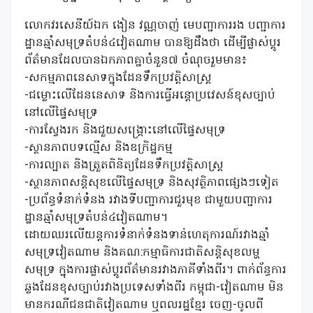
លោកវរសេនីយ៍ឯក ងៀន វណ្ណចាញ់ មេបញ្ជាការរង បញ្ជាការ
ដ្ឋានឆ្មាំសមុទ្រតំបន់៤វៀតណាម បានឱ្យដឹងថា ដើម្បីផ្លាស់ប្តូរ
ព័ត៌មានដែលបានឯកភាពគ្នាចំនួន៧ ចំណុចរួមមាន៖
-សកម្មភាពនេសាទក្នុងដែនទឹកប្រវត្តិសាស្រ្ត
-ជម្លោះលើដែននេសាទ និងការធ្វើអន្តោប្រវេសន៍ខុសច្បាប់
នៅលើផ្ទៃសមុទ្រ
-ការស្វែងរក និងជួយសង្រ្គោះនៅលើផ្ទៃសមុទ្រ
-ស្ថានភាពបទល្មើស និងឧក្រិដ្ឋកម្ម
-ការល្បាត និងត្រួតពិនិត្យដែនទឹកប្រវត្តិសាស្រ្ត
-ស្ថានភាពសន្តិសុខលើផ្ទៃសមុទ្រ និងសុវត្ថិភាពផ្សេងៗទៀត
-ប្រព័ន្ធទំនាក់ទំនង រវាងទីបញ្ជាការជួរមុខ ជាមួយបញ្ជាការ
ដ្ឋានឆ្មាំសមុទ្រតំបន់៤វៀតណាម។
ដោយឈរលើយន្តការទំនាក់ទំនងទាន់ហេតុការណ៍រវាងឆ្មាំ
សមុទ្រវៀតណាម និងគណ:កម្មាធិការជាតិសន្តិសុខលម្ហ
សមុទ្រ ក្នុងការផ្លាស់ប្តូរព័ត៌មានរវាងភាគីទាំងពីរ។ ពាក់ព័ន្ធការ
ឆ្លងដែនខុសច្បាប់រវាងប្រទេសទាំងពីរ កម្ពុជា-វៀតណាម មិន
មានករណីជនជាតិវៀតណាម ឬពលរដ្ឋខ្មែរ ចេញ-ចូលពី