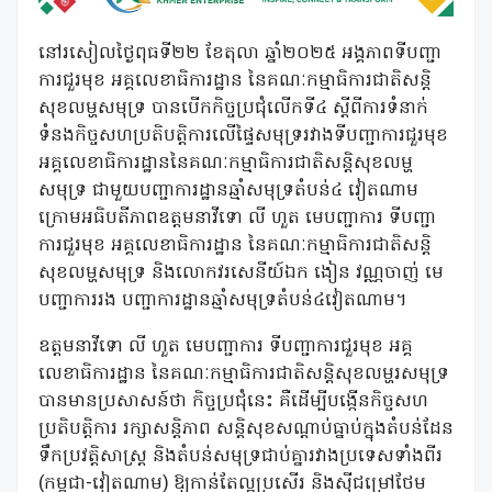
នៅរសៀលថ្ងៃពុធទី២២ ខែតុលា ឆ្នាំ២០២៥ អង្គភាពទីបញ្ជា
ការជួរមុខ អគ្គលេខាធិការដ្ឋាន នៃគណៈកម្មាធិការជាតិសន្តិ
សុខលម្ហសមុទ្រ បានបើកកិច្ចប្រជុំលើកទី៤ ស្តីពីការទំនាក់
ទំនងកិច្ចសហប្រតិបត្តិការលើផ្ទៃសមុទ្ររវាងទីបញ្ជាការជួរមុខ
អគ្គលេខាធិការដ្ឋាននៃគណៈកម្មាធិការជាតិសន្តិសុខលម្ហ
សមុទ្រ ជាមួយបញ្ជាការដ្ឋានឆ្មាំសមុទ្រតំបន់៤ វៀតណាម
ក្រោមអធិបតីភាពឧត្តមនាវីទោ លី ហួត មេបញ្ជាការ ទីបញ្ជា
ការជួរមុខ អគ្គលេខាធិការដ្ឋាន នៃគណៈកម្មាធិការជាតិសន្តិ
សុខលម្ហសមុទ្រ និងលោកវរសេនីយ៍ឯក ងៀន វណ្ណចាញ់ មេ
បញ្ជាការរង បញ្ជាការដ្ឋានឆ្មាំសមុទ្រតំបន់៤វៀតណាម។
ឧត្តមនាវីទោ លី ហួត មេបញ្ជាការ ទីបញ្ជាការជួរមុខ អគ្គ
លេខាធិការដ្ឋាន នៃគណៈកម្មាធិការជាតិសន្តិសុខលម្ហរសមុទ្រ
បានមានប្រសាសន៍ថា កិច្ចប្រជុំនេះ គឺដើម្បីបង្កើនកិច្ចសហ
ប្រតិបត្តិការ រក្សាសន្តិភាព សន្តិសុខសណ្តាប់ធ្នាប់ក្នុងតំបន់ដែន
ទឹកប្រវត្តិសាស្ត្រ និងតំបន់សមុទ្រជាប់គ្នារវាងប្រទេសទាំងពីរ
(កម្ពុជា-វៀតណាម) ឱ្យកាន់តែល្អប្រសើរ និងស៊ីជម្រៅថែម