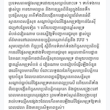
ប្រទេសតាមផ្លូវសមុទ្រដោយខុសច្បាប់នោះទេ ។ ទាក់ទងការ
ផ្លាស់ប្តូរ ការយាមល្បាត និងការត្រួតពិនិត្យក្នុងដែនទឹក
ប្រវត្តិសាស្ត្រ ភាគីទាំងពីរបង្កើនការផ្លាស់ប្តូរព័ត៌មានអំពី
ស្ថានភាពសន្តិសុខ សណ្តាប់ធ្នាប់លើផ្ទៃសមុទ្រឱ្យកាន់តែស៊ី
ជម្រៅបន្ថែមទៀត ។ ហើយបញ្ជាការដ្ឋានឆ្មាំសមុទ្រ
តំបន់៤វៀតណាម បានស្នើឱ្យទីបញ្ជាការជួរមុខ ផ្លាស់ប្តូរ
ព័ត៌មាននៅពេលមានឧប្បត្តិហេតុពាក់ព័ន្ធនឹង IUU ។
សូមបញ្ជាក់ថា កិច្ចប្រជុំ ស្តីពីការទំនាក់ទំនងកិច្ចសហប្រតិបត្តិ
ការលើផ្ទៃសមុទ្ររវាងទីបញ្ជាការជួរមុខ អគ្គលេខាធិការដ្ឋាន
នៃគណៈកម្មាធិការជាតិសន្តិសុខលម្ហសមុទ្រ ជាមួយបញ្ជាការ
ដ្ឋានឆ្មាំសមុទ្រតំបន់ ៤ វៀតណាម បានរៀបចំធ្វើឡើងចំនួន
៣លើករួចមកហើយ ចំពោះលទ្ធផលនៃកិច្ចសហប្រតិបត្តិការ
មួយចំនួន ដែលបានឯកភាពគ្នាធ្វើឱ្យស្ថានភាពសន្តិសុខ
សណ្តាប់ធ្នាប់លើផ្ទៃសមុទ្រមានភាពល្អប្រសើ ហើយភាគីទាំង
ពីរបន្តបង្កើនកិច្ចសហប្រតិបត្តិការរុករក និងជួយសង្គ្រោះនៅ
ពេលមានឧប្បហេតុផ្សេងៗ ព្រមទាំងទប់ស្កាត់និងបង្ក្រាបនូវ
រាល់បទល្មើសផ្សេងៗដែលកើតមានឡើងលើផ្ទៃសមុទ្រឱ្យទាន់
ពេលវេលា និងមានប្រសិទ្ធភាពខ្ពស់។