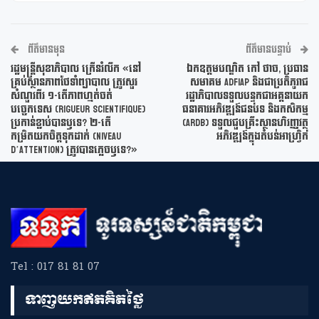
ព័ត៌មានមុន
ព័ត៌មានបន្ទាប់
រដ្ឋមន្រ្តីសុខាភិបាល ក្រើនរំលឹក «នៅ
ឯកឧត្តមបណ្ឌិត កៅ ថាច, ប្រធាន
គ្រប់ស្ថានភាពថែទាំព្យាបាល ត្រូវសួរ
សមាគម ADFIAP និងជាប្រតិភូរាជ
សំណួរពីរ ១-តើភាពហ្មត់ចត់
រដ្ឋាភិបាលទទួលបន្ទុកជាអគ្គនាយក
បច្ចេកទេស (rigueur scientifique)
ធនាគារអភិវឌ្ឍន៍ជនបទ និងកសិកម្ម
ប្រកាន់ខ្ជាប់បានឫទេ? ២-តើ
(ARDB) ទទួលជួបគ្រឹះស្ថានហិរញ្ញវត្ថុ
កម្រិតយកចិត្តទុកដាក់ (niveau
អភិវឌ្ឍន៍ក្នុងតំបន់អាហ្រ្វិក
d’attention) ត្រូវបានភ្លេចឫទេ?»
Tel : 017 81 81 07
ទាញយកឥតគិតថ្លៃ