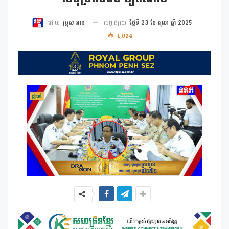
ចេញផ្សាយ
ថ្ងៃទី 23 ខែ តុលា ឆ្នាំ 2025
ដោយ
ប្រុស អាន
1,024