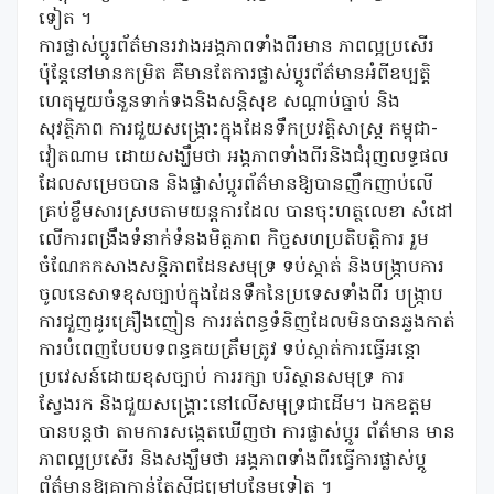
ទៀត ។
ការផ្លាស់ប្តូរព័ត៌មានរវាងអង្គភាពទាំងពីរមាន ភាពល្អប្រសើរ
ប៉ុន្តែនៅមានកម្រិត គឺមានតែការផ្លាស់ប្តូរព័ត៌មានអំពីឧប្បត្តិ
ហេតុមួយចំនួនទាក់ទងនិងសន្តិសុខ សណ្តាប់ធ្នាប់ និង
សុវត្ថិភាព ការជួយសង្គ្រោះក្នុងដែនទឹកប្រវត្តិសាស្ត្រ កម្ពុជា-
វៀតណាម ដោយសង្ឃឹមថា អង្គភាពទាំងពីរនិងជំរុញលទ្ធផល
ដែលសម្រេចបាន និងផ្លាស់ប្តូរព័ត៌មានឱ្យបានញឹកញាប់លើ
គ្រប់ខ្លឹមសារស្របតាមយន្តការដែល បានចុះហត្ថលេខា សំដៅ
លើការពង្រឹងទំនាក់ទំនងមិត្តភាព កិច្ចសហប្រតិបត្តិការ រួម
ចំណែកកសាងសន្តិភាពដែនសមុទ្រ ទប់ស្កាត់ និងបង្ក្រាបការ
ចូលនេសាទខុសច្បាប់ក្នុងដែនទឹកនៃប្រទេសទាំងពីរ បង្ក្រាប
ការជួញដូរគ្រឿងញៀន ការរត់ពន្ធទំនិញដែលមិនបានឆ្លងកាត់
ការបំពេញបែបបទពន្ធគយត្រឹមត្រូវ ទប់ស្កាត់ការធ្វើអន្តោ
ប្រវេសន៍ដោយខុសច្បាប់ ការរក្សា បរិស្ថានសមុទ្រ ការ
ស្វែងរក និងជួយសង្គ្រោះនៅលើសមុទ្រជាដើម។ ឯកឧត្តម
បានបន្តថា តាមការសង្កេតឃើញថា ការផ្លាស់ប្តូរ ព័ត៌មាន មាន
ភាពល្អប្រសើរ និងសង្ឃឹមថា អង្គភាពទាំងពីរធ្វើការផ្លាស់ប្តូ
ព័ត៌មានឱ្យគ្នាកាន់តែស៊ីជម្រៅបន្ថែមទៀត ។