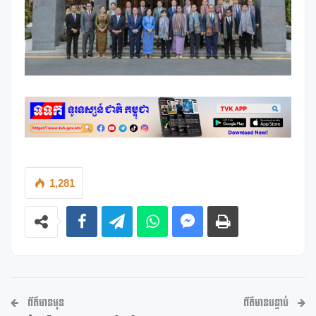
1,281
ព័ត៌មានមុន
ព័ត៌មានបន្ទាប់