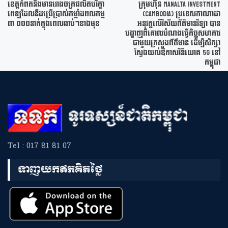
ខេត្តកំពតនឹងមានរោងចក្រផលិតបរិក្ខា
ក្រុមហ៊ុន MANALTA INVESTMENT
ពេទ្យដែលនឹងប្រើប្រាស់កម្លាំងពលកម្ម
(CAMBODIA) ប្រទេសកាណាដា
៣ ០០០នាក់ក្នុងពេលឆាប់ៗខាងមុខ
អនុវត្តលើវិស័យព័ត៌មានវិទ្យា បាន
បង្ហាញពីគោលបំណងធ្វើកិច្ចសហការ
ជាមួយក្រសួងព័ត៌មាន ដើម្បីសិក្សា
ស្វែងយល់ឱកាសវិនិយោគ 5G នៅ
កម្ពុជា
Tel : 017 81 81 07
ទាញយកឥតគិតថ្លៃ