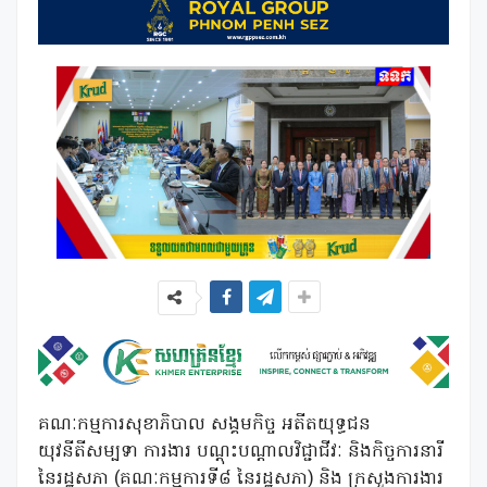
គណៈកម្មការសុខាភិបាល សង្គមកិច្ច អតីតយុទ្ធជន
យុវនីតីសម្បទា ការងារ បណ្តុះបណ្តាលវិជ្ជាជីវៈ និងកិច្ចការនារី
នៃរដ្ឋសភា (គណៈកម្មការទី៨ នៃរដ្ឋសភា) និង ក្រសួងការងារ