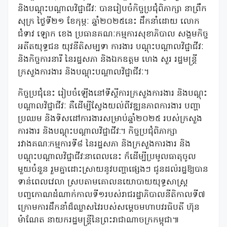
និងបណ្តុះបណ្តាលវិជ្ជាជីវៈ បានរៀបចំកិច្ចប្រជុំពិភាក្សា នាព្រឹក
សុក្រ ថ្ងៃទី២១ ខែកុម្ភៈ ឆ្នាំ២០២៥នេះ ដឹកនាំដោយ លោក
ជំទាវ ឡោក ខេង ប្រធានគណៈកម្មការសុខាភិបាល សង្គមកិច្ច
អតីតយុទ្ធជន យុវនីតិសម្បទា ការងារ បណ្តុះបណ្តាលវិជ្ជាជីវៈ
និងកិច្ចការនារី នៃរដ្ឋសភា និងឯកឧត្តម ហេង សួរ រដ្ឋមន្ត្រី
ក្រសួងការងារ និងបណ្តុះបណ្តាលវិជ្ជាជីវៈ។
កិច្ចប្រជុំនេះ រៀបចំឡើងនៅទីស្តីការក្រសួងការងារ និងបណ្តុះ
បណ្តាលវិជ្ជាជីវៈ គឺដើម្បីស្វែងយល់ពីវឌ្ឍនភាពការងារ បញ្ហា
ប្រឈម និងទិសដៅការងារសម្រាប់ឆ្នាំ២០២៥ របស់ក្រសួង
ការងារ និងបណ្តុះបណ្តាលវិជ្ជាជីវ:។ កិច្ចប្រជុំពិភាក្សា
រវាងគណ:កម្មការទី៨ នៃរដ្ឋសភា និងក្រសួងការងារ និង
បណ្តុះបណ្តាលវិជ្ជាជីវ:នាពេលនេះ ក៏ដើម្បីប្រមូលធាតុចូល
មួយចំនួន រួមគ្នាដោះស្រាយនូវបញ្ហាផ្សេងៗ ជូនដល់រដ្ឋឱ្យបាន
ទាន់ពេលវេលា ស្របតាមគោលនយោបាយយុទ្ធសាស្ត្រ
បញ្ចកោណដំណាក់កាលទី១របស់រាជរដ្ឋាភិបាលនីតិកាលទី៧
ក្រោមការដឹកនាំដ៏ឈ្លាសវៃរបស់សម្តេចមហាបវរធិបតី ហ៊ុន
ម៉ាណែត នាយករដ្ឋមន្ត្រីនៃព្រះរាជាណាចក្រកម្ពុជា៕