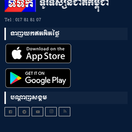
Tel : 017 81 81 07
ទាញយកឥតគិតថ្លៃ
បណ្តាញសង្គម