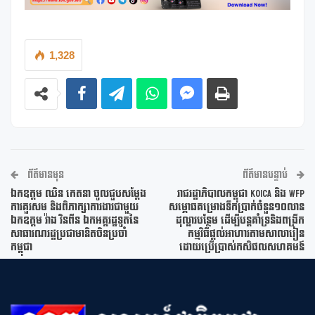
1,328
ព័ត៌មានមុន
ព័ត៌មានបន្ទាប់
ឯកឧត្តម ឈិន កេតនា ចូលជួបសម្តែង
រាជរដ្ឋាភិបាលកម្ពុជា KOICA និង WFP
ការគួរសម និងពិភាក្សាការងារជាមួយ
សម្ភោធគម្រោងទឹកប្រាក់ចំនួន១០លាន
ឯកឧត្តម វ៉ាង វិនពីន ឯកអគ្គរដ្ឋទូតនៃ
ដុល្លារបន្ថែម ដើម្បីបន្តគាំទ្រនិងពង្រីក
សាធារណរដ្ឋប្រជាមានិតចិនប្រចាំ
កម្មវិធីផ្តល់អាហារតាមសាលារៀន
កម្ពុជា
ដោយប្រើប្រាស់កសិផលសហគមន៍