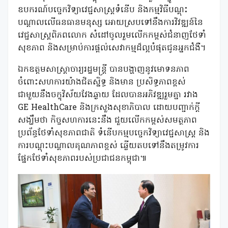
ឧបករណ៍បច្ចេកវិទ្យាវេជ្ជសាស្ត្រទំនើប និងកម្មវិធីបណ្តុះ
បណ្តាលលើធនធានមនុស្ស អោយស្របទៅនឹងការវិវឌ្ឍន៍នៃ
វេជ្ជសាស្ត្រពិភពលោក សំដៅចូលរួមលើកកម្ពស់ជំនាញថែទាំ
សុខភាព និងសម្រាប់ការផ្តល់សេវាកម្មដ៏ល្អបំផុតជូនអ្នកជំងឺ។
ឯកឧត្តមសាស្ត្រាចារ្យរដ្ឋមន្ត្រី បានបង្ហាញនូវមោទនភាព
ចំពោះសហការយ៉ាងជិតស្និទ្ធ និងមាន ប្រសិទ្ធភាពខ្ពស់
ជាមួយនឹងចក្ខុវិស័យវែងឆ្ងាយ ដែលបានអភិវឌ្ឍរួមគ្នា រវាង
GE HealthCare និងក្រសួងសុខាភិបាល ដោយបញ្ជាក់ក្តី
សង្ឃឹមថា កិច្ចសហការនេះនឹង ជួយលើកកម្ពស់សមត្ថភាព
ប្រព័ន្ធថែទាំសុខភាពជាតិ ទំនើបកម្មបច្ចេកវិទ្យាវេជ្ជសាស្ត្រ និង
ការបណ្តុះបណ្តាលគុណភាពខ្ពស់ ឆ្លើយតបទៅនឹងតម្រូវការ
ផ្នែកថែទាំសុខភាពរបស់ប្រជាជនកម្ពុជា៕