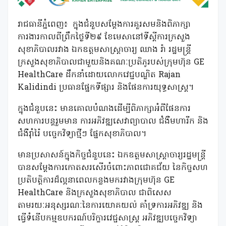
រាជធានីភ្នំពេញ៖ ក្នុងជំនួបសម្តែងការគួរសមនិងពិភាក្សា
ការងារកាលពីព្រឹកថ្ងៃទី២៩ ខែមេសានៅទីស្តីការក្រសួង
សុខាភិបាលរវាង ឯកឧត្តមសាស្ត្រាចារ្យ ឈាង រ៉ា រដ្ឋមន្ត្រី
ក្រសួងសុខាភិបាលជាមួយនិងគណៈប្រតិភូរបស់ក្រុមហ៊ុន GE
HealthCare ដឹកនាំដោយលោកវេជ្ជបណ្ឌិត Rajan
Kalidindi ប្រធានផ្នែកទីផ្សារ និងផែនការយុទ្ធសាស្រ្ត។
ក្នុងជំនួបនេះ មានគោលបំណងដើម្បីពិភាក្សាអំពីផែនការ
សហការបន្តរួមមាន ការអភិវឌ្ឍសេវាព្យាបាល ជំងឺមហារីក និង
ជំងឺរ៉ាំរ៉ៃ បច្ចេកវិទ្យាថ្មីៗ ផ្នែកសុខាភិបាល។
មានប្រសាសន៍ក្នុងកិច្ចជំនួបនេះ ឯកឧត្តមសាស្ត្រាចារ្យរដ្ឋមន្ដ្រី
បានសម្ដែងការកោតសរសើរចំពោះភាពជោគជ័យ នៃកិច្ចសហ
ប្រតិបត្តិការដ៏ល្អនាពេលកន្លងមករវាងក្រុមហ៊ុន GE
HealthCare និងក្រសួងសុខាភិបាល ជាពិសេស
តាមរយៈអនុស្សរណៈនៃការយោគយល់ គាំទ្រការអភិវឌ្ឍ និង
ធ្វើទំនើបកម្មឧបករណ៍បរិក្ខារវេជ្ជសាស្ត្រ អភិវឌ្ឍបច្ចេកវិទ្យា