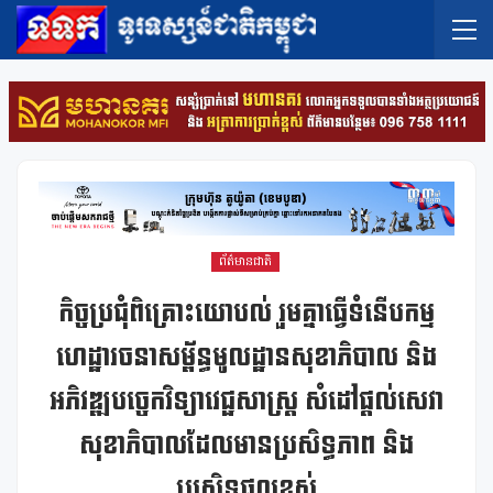
ព័ត៌មានជាតិ
កិច្ចប្រជុំពិគ្រោះយោបល់ រួមគ្នាធ្វើទំនើបកម្ម
ហេដ្ឋារចនាសម្ព័ន្ធមូលដ្ឋានសុខាភិបាល និង
អភិវឌ្ឍបច្ចេកវិទ្យាវេជ្ជសាស្រ្ត សំដៅផ្តល់សេវា
សុខាភិបាលដែលមានប្រសិទ្ធភាព និង
ប្រសិទ្ធផលខ្ពស់