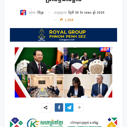
ចេញផ្សាយ
ថ្ងៃទី 30 ខែ មេសា ឆ្នាំ 2025
ដោយ
វិចិត្រ
1,328