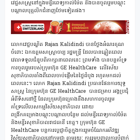
វេជ្ជសាស្ត្រនៅក្នុងមន្ទីរពេទ្យកាល់ម៉ែត និងបានចូលរួមបណ្តុះ
បណ្តាលបុគ្គលិកជំនាញថែមទៀតផង។
លោកវេជ្ជបណ្ឌិត Rajan Kalidindi បានថ្លែងអំណរគុណ
ចំពោះ ឯកឧត្តមសាស្ត្រាចារ្យ រដ្ឋមន្ដ្រី ដែលបានឆ្លៀតពេល
វេលាទទួលជំនួបពិភាក្សានាពេលនេះ ព្រមទាំង បានបន្តគាំទ្រ
ការចូលរួមរបស់ក្រុមហ៊ុន GE HealthCare លើវស័យ
សុខាភិបាលតាំងពីពេលចាប់ផ្តើមនៃថ្ងៃដំបូង រហូតមកដល់
ពេលនេះ។ លោក Rajan Kalidindi ប្រធានផែនការយុទ្ធ
សាស្រ្ត នៃក្រុមហ៊ុន GE HealthCare បានជម្រាប អង្គប្រជុំ
អំពីទិសដៅថ្មី ដែលក្រុមហ៊ុនគ្រោងនឹងសហការចូលរួម
គាំទ្រលើបេសកម្មវិស័យសុខាភិបាល ដោយ
ពង្រីកគម្រោងបណ្តុះបណ្តាលបន្ថែម ដល់មន្ទីរពេទ្យកាល់ម៉ែត
និងមន្ទីរសុខាភិបាលរាជធានី ខេត្ត។ ក្រុមហ៊ុន GE
HealthCare បន្តការប្តេជ្ញាចិត្តក្នុងការរួមចំណែកអភិវឌ្ឍ
វិស័យសុខាភិបាលនៅកម្ពុជា តាមរយៈ ការរួមបញ្ចូលការបំពាក់