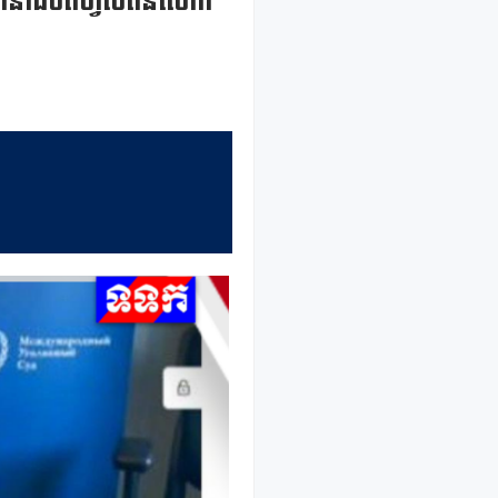
្រធានាធិបតីហ្វីលីពីនលោក