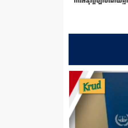
ការអនុវត្តច្បាប់ដោយគ្ម