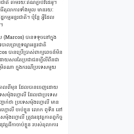
ជាតិ តាមរយៈតំណភ្ជាប់វីដេអូ។
តិវិធីតុលាការទាំងមូល មានរយៈ
ម្មអន្តរជាតិ។ ប៉ុន្តែ អ្វីដែល
ះ។
ស (Marcos) បានទទូចនៅក្នុង
របាលព្រហ្មទណ្ឌអន្តរជាតិ
cos បានប្រើប្រាស់ពាក្យពេចន៍មិន
ិ ក៏ដោយសារតែប្រជាជនហ្វីលីពីនជា
ម្រិតណា ក្នុងករណីប្រទេសមួយ
utin) កាលពីមុន ដែលបានចេញដោយ
្រទេសម៉ុងហ្គោលី ដែលជាប្រទេស
ញ្ជាក់ថា ប្រទេសម៉ុងហ្គោលី មាន
ងហ្គោលី ចាប់ខ្លួន លោក ពូទីន នៅ
ុងហ្គោលី ត្រូវអនុវត្តកាតព្វកិច្ច
្តដីកាចាប់ខ្លួន របស់តុលាការ