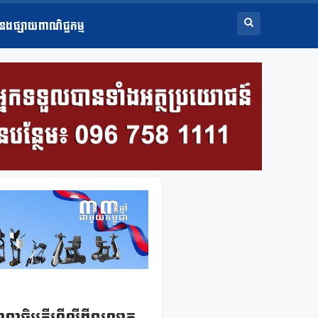
ំនងផ្សាយពាណិជ្ជកម្ម