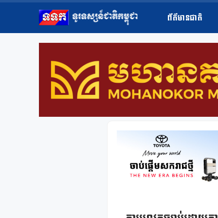
ព័ត៌មានជាតិ