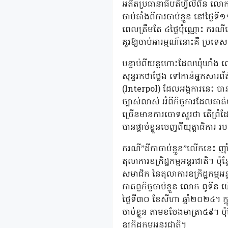
អតីតប្រធានាធិបតីហ្វីលីពីន លោក
ចាប់តាំងពីការចាប់ខ្លួន នៅថ្ងៃទ
ពេលត្រឹមតែ ៤ថ្ងៃប៉ុណ្ណោះ ករណីនេះ
គួរឱ្យចាប់អារម្មណ៍នោះគឺ ប្រទេសហ
បន្ទាប់ពីយន្តហោះដែលឃុំឃាំង 
សុន្ទរកថាថ្លែង ទៅកាន់អ្នកសារព័
(Interpol) ដែលអង្គការនេះ បានច
ច្បាស់លាស់ អំពីកិច្ចការដែលគាត់
ច្រើនមានការចោទសួរថា តើព្រំដែ
បានផ្តាច់ខ្លួនចេញពីយុត្តាធិការ 
ករណី”ដីកាចាប់ខ្លួន”លើកនេះ ញ៉
តុលាការឧក្រិដ្ឋកម្មអន្តរជាតិ។
សមាជិក នៃតុលាការឧក្រិដ្ឋកម្មអន
កាតព្វកិច្ចចាប់ខ្លួន លោក ពូទី
ថ្ងៃទី៣០ ខែសីហា ឆ្នាំ២០២៤។ ក្នុ
ចាប់ខ្លួន តាមខចែងមាត្រា៥៩។ ប
ឧក្រិដ្ឋកម្មអន្តរជាតិ។