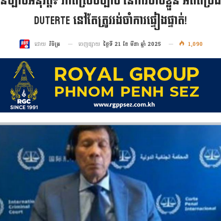
ានច្បាប់អនុវត្ត៖ ភាពស្របច្បាប់ នៃការចាប់ខ្លួន អតីតប
Duterte នៅតែត្រូវរង់ចាំការផ្ទៀងផ្ទាត់!
ចេញផ្សាយ
ថ្ងៃទី 21 ខែ មីនា ឆ្នាំ 2025
1,090
ដោយ
វិចិត្រ