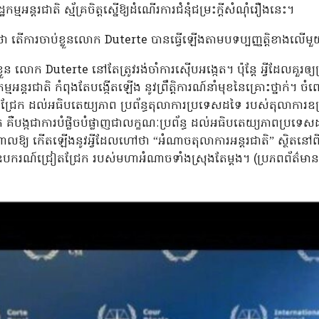
ឋកម្មអន្តរជាតិ ស្ម័គ្រចិត្តស្នើឱ្យដំណើរការជំនុំជម្រះក្តីសំណុំរឿងនេះ។
់ថា តើការចាប់ខ្លួនលោក Duterte បានធ្វើឡើងតាមបទប្បញ្ញត្តិខាងលើ
ួន លោក Duterte នៅតែត្រូវរង់ចាំការស៊ើបអង្កេត។ ប៉ុន្តែ អ្វីដែលគួរឲ្យប
ដ្ឋកម្មអន្តរជាតិ កំពុងតែបង្កើតឡើង នូវព្រឹត្តិការណ៍នាំមុខនៃគ្រោះថ្ន
តជ្រែក ដល់អធិបតេយ្យភាព ប្រព័ន្ធតុលាការប្រទេសដទៃ របស់តុលាការឧក្រិដ
ឺបង្កជាការបំផ្លិចបំផ្លាញជាលក្ខណៈប្រព័ន្ធ ដល់អធិបតេយ្យភាពប្រទេស
លឱ្យ កើតឡើងនូវអ្វីដែលហៅថា “អំណាចតុលាការអន្តរជាតិ” ស្ថិតនៅពីល
ាយជាឧបករណ៍ជ្រៀតជ្រែក របស់មហាអំណាចទាំងស្រុងតែម្តង។ (ប្រភពព័ត៌