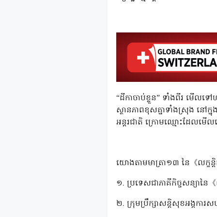
“ដីកាចាប់ខ្លួន” ទាំងពីរ មើលទៅហាក
ស្ថានភាពខុសគ្នាទាំងស្រុង នៅក្នុ
អន្តរជាតិ ក្រោមឈ្មោះដែលមើល
យោងតាមមាត្រា១៣ នៃ《លក្ខន្តិកៈទីក
១. ប្រទេសជាភាគីកិច្ចសន្យានៃ《លក្ខ
២. ក្រុមប្រឹក្សាសន្តិសុខអង្គការ