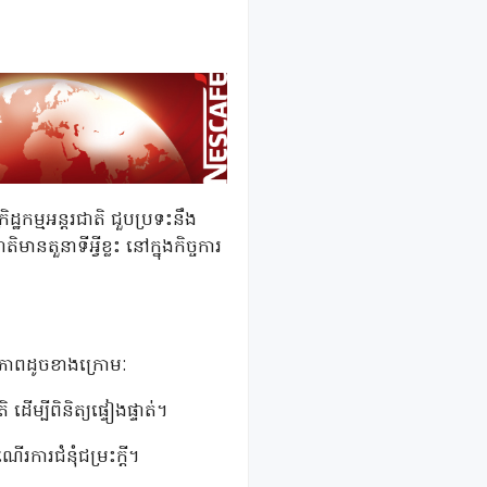
ិដ្ឋកម្មអន្តរជាតិ ជួបប្រទះនឹង
នតួនាទីអ្វីខ្លះ នៅក្នុងកិច្ចការ
ថានភាពដូចខាងក្រោមៈ
ដើម្បីពិនិត្យផ្ទៀងផ្ទាត់។
ើរការជំនុំជម្រះក្តី។