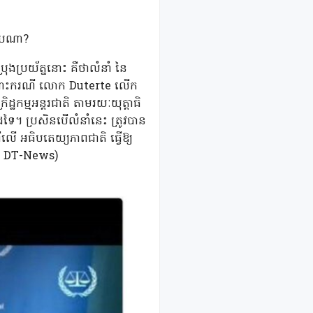
មួយណា?
្រុងប្រយ័ត្ននោះ គឺថាលំនាំ នៃ
ាក់។ ចំពោះករណី លោក Duterte លើក
្ឋកម្មអន្តរជាតិ តាមរយៈយុត្តាធិ
ដទៃ។ ប្រសិនបើលំនាំនេះ ត្រូវបាន
ើ អធិបតេយ្យភាពជាតិ ធ្វើឱ្យ
មាន DT-News)