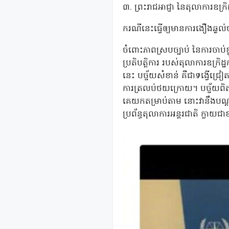
៣. ព្រះរាជអាជ្ញា នៃតុលាការឧក្រិដ្
ករណីនេះធ្វើឲ្យមានការងឿងឆ្ងល
ចំពោះភាពស្របច្បាប់ នៃការចាប់ខ្ល
ប្រតិបត្តិការ របស់តុលាការឧក្រិ
នេះ បច្ច័យសំខាន់ គឺជាទង្វើជ្រៀ
ការត្រលប់ថយក្រោយ។ បច្ច័យពិត គ
គេយកតម្រាប់តាម នោះវានឹងបណ្តា
ប្រព័ន្ធតុលាការអន្តរជាតិ ក្ល