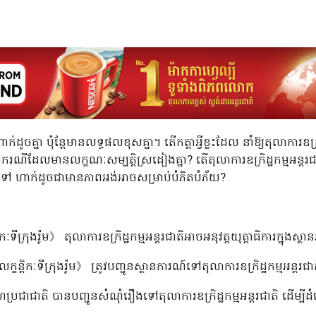
់ដូចគ្នា ប៉ុន្តែមានលទ្ធផលខុសគ្នា។ តើកត្តាអ្វីខ្លះដែល នាំឱ្យតុលាការឧក្រ
ងករណីដែលមានលក្ខណៈសម្បត្តិស្រដៀងគ្នា? តើតុលាការឧក្រិដ្ឋកម្មអន្តរជាតិមា
ទៅ ហាក់ដូចជាមានភាពអង់អាចសម្រាប់បំភិតបំភ័យ?
្រុងរ៉ូម》 តុលាការឧក្រិដ្ឋកម្មអន្តរជាតិអាចអនុវត្តយុត្តាធិការក្នុងស្
ន្តិកៈទីក្រុងរ៉ូម》 ត្រូវបញ្ជូនស្ថានការណ៍ទៅតុលាការឧក្រិដ្ឋកម្មអន្តរជាតិ 
សហប្រជាជាតិ បានបញ្ជូនសំណុំរឿងទៅតុលាការឧក្រិដ្ឋកម្មអន្តរជាតិ ដើម្បីដំណ