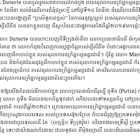
 Duterte បានចូលរួមសវនាការលើកដំបូង របស់តុលាការឧក្រិដ្ឋកម្មអន្តរ
ី១១ ខែមីនា ដល់ដំណើរការជំនុំជម្រះក្តី នៅថ្ងៃទី១៤ ខែមីនា ដំណើរការនី
បានបង្ហាញពី “ប្រសិទ្ធភាពខ្ពស់” នៃការអនុវត្តច្បាប់ របស់តុលាការឧក្រិដ្ឋក
្វីលីពីន បានដកខ្លួនចេញ ពីស្ថាប័ននេះជាផ្លូវការតាំងពីឆ្នាំ២០១៩មកម្ល៉េ
លោក Duterte បានហោះចេញពីទីក្រុងម៉ានីល លោកប្រធានាធិបតី ម៉ាកូ
ត៌មាន ថា លោកកំពុងបំពេញការប្តេជ្ញាចិត្តរបស់ហ្វីលីពីន ចំពោះអង្គការនគ
េញដីកាចាប់ខ្លួន របស់តុលាការឧក្រិដ្ឋកម្មអន្តរជាតិ។ ប៉ុន្តែ លោក Mar
បាន និងកំពុងតែអនុវត្តដីកាចាប់ខ្លួន របស់តុលាការឧក្រិដ្ឋកម្មអន្តរជាត
ននៃយុត្តាធិការ របស់តុលាការឧក្រិដ្ឋកម្មអន្តរជាតិ មានវិសាលភាពដល់ក
របស់តុលាការឧក្រិដ្ឋកម្មអន្តរជាតិនេះរួចហើយ។
ាំងឱ្យយើងគិតដល់ដីកាចាប់ខ្លួន លោកប្រធានាធិបតីរុស្ស៊ី ពូទីន (P
 ប៉ុន្តែ លោក ពូទីន មិនបានយកចិត្តទុកដាក់ ហើយបានទៅទស្សនកិច្ច នៅប
្តរជាតិ កាលពីឆ្នាំ២០២៤។ ក្រោយមកតុលាការឧក្រិដ្ឋកម្មអន្តរជាតិ បានប
ន ហើយក្រសួងការបរទេស របស់ប្រទេសអ៊ុយក្រែន ក៏បានជំរុញឱ្យប្រទេសម៉ុ
ងនាមជាប្រទេសភាគី នៃ《លក្ខន្តិកៈទីក្រុងរ៉ូម》បើយោងតាមទ្រឹស្ដី ប្រទេសម៉
៉ុន្តែ ទោះជាយ៉ាងណាក៏ដោយ ជាលទ្ធផល គឺម៉ុងហ្គោលី បានបដិសេធមិនអនុវត