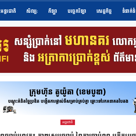
អន្តរជាតិ
សិល្ប​:
កីឡា
បច្ចេកវិទ្យា
សេដ្ឋកិច្ច
ទំនាក់ទ
អន្តរជាតិ