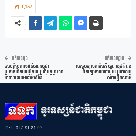
1,157
ព័ត៌មានមុន
ព័ត៌មានបន្ទាប់
សេចក្ដីប្រកាសព័ត៌មានកម្ពុជា
សម្តេចរដ្ឋសភាធិបតី ឃួន សុដារី ជួប
ប្រកាសពីការបង្កើតអង្គប្រជុំអគ្គព្រះរាជ
ពិភាក្សាការងារជាមួយ ប្រធានរដ្ឋ
អាជ្ញា/អគ្គរដ្ឋអាជ្ញាអាស៊ាន
សភាវៀតណាម
Tel : 017 81 81 07