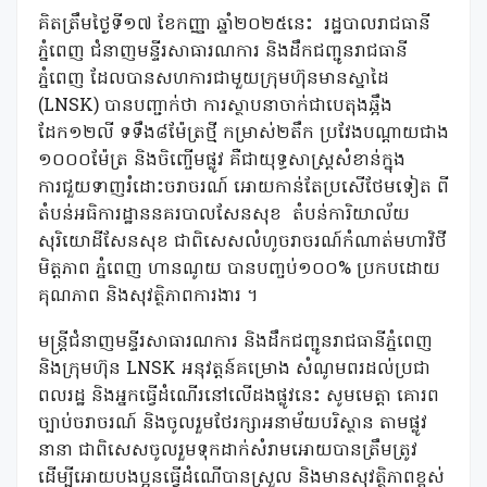
គិតត្រឹមថ្ងៃទី១៧ ខែកញ្ញា ឆ្នាំ២០២៥នេះ រដ្ឋបាលរាជធានី
ភ្នំពេញ ជំនាញមន្ទីរសាធារណការ និងដឹកជញ្ជូនរាជធានី
ភ្នំពេញ ដែលបានសហការជាមួយក្រុមហ៊ុនមានស្នាដៃ
(LNSK) បានបញ្ជាក់ថា ការស្ថាបនាចាក់ជាបេតុងឆ្អឹង
ដែក១២លី ទទឹង៨ម៉ែត្រថ្មី កម្រាស់២តឹក ប្រវែងបណ្តាយជាង
១០០០ម៉ែត្រ និងចិញ្ចើមផ្លូវ គឺជាយុទ្ធសាស្រ្តសំខាន់ក្នុង
ការជួយទាញរំដោះចរាចរណ៍ អោយកាន់តែប្រសើថែមទៀត ពី
តំបន់អធិការដ្ឋាននគរបាលសែនសុខ តំបន់ការិយាល័យ
សុរិយោដីសែនសុខ ជាពិសេសលំហូចរាចរណ៍កំណាត់មហាវិថី
មិត្តភាព ភ្នំពេញ ហានណូយ បានបញ្ចប់១០០% ប្រកបដោយ
គុណភាព និងសុវត្ថិភាពការងារ ។
មន្ត្រីជំនាញមន្ទីរសាធារណការ និងដឹកជញ្ជូនរាជធានីភ្នំពេញ
និងក្រុមហ៊ុន LNSK អនុវត្តន៍គម្រោង សំណូមពរដល់ប្រជា
ពលរដ្ឋ និងអ្នកធ្វើដំណើរនៅលើដងផ្លូវនេះ សូមមេត្តា គោរព
ច្បាប់ចរាចរណ៍ និងចូលរួមថែរក្សាអនាម័យបរិស្ថាន តាមផ្លូវ
នានា ជាពិសេសចូលរួមទុកដាក់សំរាមអោយបានត្រឹមត្រូវ
ដើម្បីអោយបងប្អូនធ្វើដំណើបានស្រួល និងមានសុវត្ថិភាពខ្ពស់