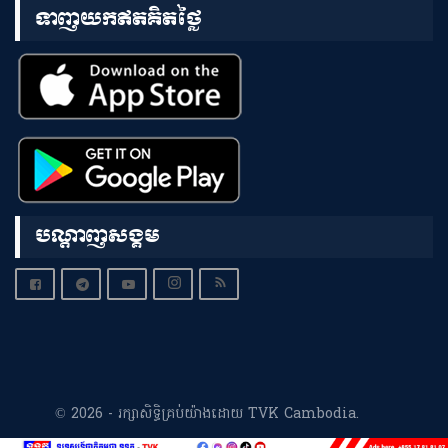
ទាញយកឥតគិតថ្លៃ
បណ្តាញសង្គម
© 2026 - រក្សាសិទ្ធិគ្រប់យ៉ាងដោយ TVK Cambodia.