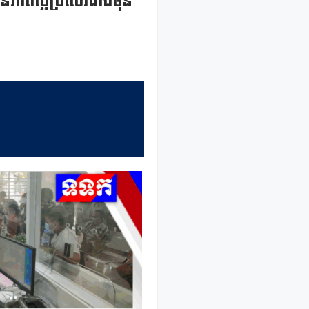
នភាពល្អប្រសើរជាងមុន