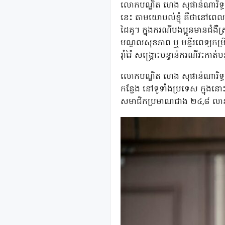
លោកបណ្ឌិត ហេង សុផាន់ណារិទ្ធ
នេះ តាមយោបល់ខ្ញុំ គឺថានៅពេ
ដៃគូ។ ក្នុងករណីបងប្អូនមានជំង
មណ្ឌលសុខភាព ឬ មន្ទីរពេទ្យកម្
រ៉ាំរ៉ៃ សង្គ្រោះបន្ទាន់ករណីវះកាត់
លោកបណ្ឌិត ហេង សុផាន់ណារិទ្ធ
កន្លែង នៅទូទាំងប្រទេស ក្នុង
សមាជិកប្រមាណជាង ២៤,៨ លានដង 