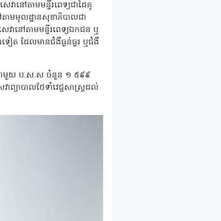
េវានៅតាមមន្ទីរពេទ្យជាដៃគូ
ៅតាមមូលដ្ឋានសុខាភិបាលជា
ស់សេវានៅតាមមន្ទីរពេទ្យឯកជន ឬ
ៀត ដែលមានជំងឺធ្ងន់ធ្ងរ ឬជំងឺ
គូជាមួយ ប.ស.ស ចំនួន ១ ៥៩៩
ព្យាបាលថែទាំវេជ្ជសាស្ត្រដល់