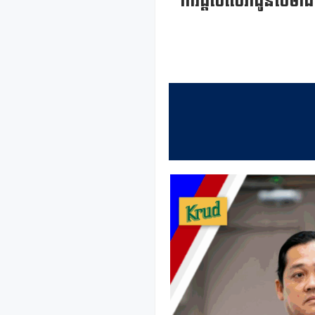
ការផ្តល់សេវាជូនសមា