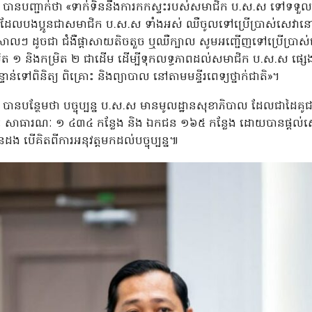
 បានបញ្ជាក់ថា «ទាក់ទិននឹងការកកស្ទះរបស់សមាជិក ប.ស.ស ទៅទទួលស
លដែលបងប្អូនជាសមាជិក ប.ស.ស ទាំងអស់ ឈឺចូលទៅប្រើប្រាស់សេវាន
ឺស្រាលៗ ដូចជា ជំងឺផ្តាសាយតិចតួច ឬឈឺក្បាល សូមអញ្ជើញទៅប្រើប្រា
រិត ១ និងកម្រិត ២ ជាដើម ដើម្បីទុកលទ្ធភាពដល់សមាជិក ប.ស.ស ផ្សេងទ
បន្ទាន់ទៅពិនិត្យ ពិគ្រោះ និងព្យាបាល នៅតាមមន្ទីរពេទ្យថ្នាក់ជាតិ»។
 បានបន្ថែមថា បច្ចុប្បន្ន ប.ស.ស មានមូលដ្ឋានសុខាភិបាល ដែលជាដៃ
នោះ សាធារណៈ ១ ៤៣៤ កន្លែង និង ឯកជន ១៦៥ កន្លែង ដោយបានផ្តល់សេវា
បើគិតពីការអនុវត្តមកដល់បច្ចុប្បន្ន៕