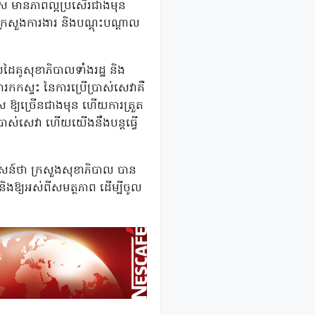
.ស មានភាពល្អប្រសើរជាងមុន
្រសួងការងារ និងបណ្តុះបណ្តាល
ៃគូសុខាភិបាលទាំងរដ្ឋ និង
រកកស្ទះ នៃការប្រើប្រាស់សេវាគឺ
ប.ស.ស ឱ្យច្រើនជាងមុន ហើយការត្រួត
្រាស់សេវា ហើយយើងនឹងបន្តធ្វើ
សាសន៍ថា ក្រសួងសុខាភិបាល បាន
ន និងឱ្យអស់ពីសមត្ថភាព ដើម្បីចូល