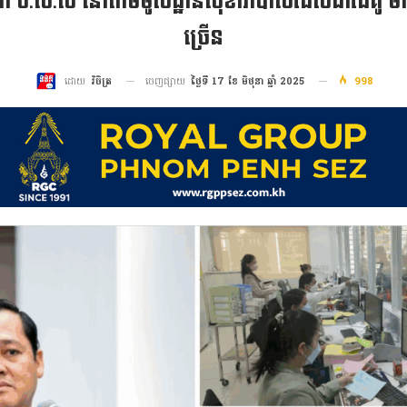
ជិក ប.ស.ស នៅតាមមូលដ្ឋានសុខាភិបាលដែលជាដៃគូ មា
ច្រើន
ចេញផ្សាយ
ថ្ងៃទី 17 ខែ មិថុនា ឆ្នាំ 2025
998
ដោយ
វិចិត្រ