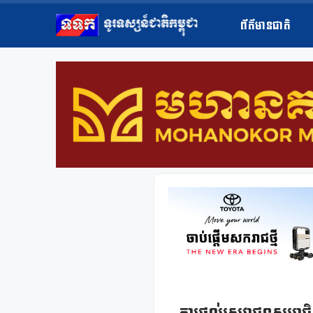
ព័ត៌មានជាតិ