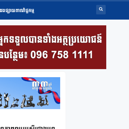
ំនងផ្សាយពាណិជ្ជកម្ម