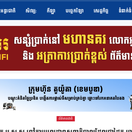
អន្តរជាតិ
សិល្ប​:
កីឡា
បច្ចេកវិទ្យា
សេដ្ឋកិច្ច
ទំនាក់ទ
ព័ត៌មានជាតិ