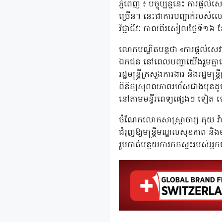
ភ្នំពេញ ៖ បច្ចុប្បន្ននេះ កា
ច្រើន។ នេះជាការបញ្ជាក់របស់លោ
វិជ្ជាជីវៈ កាលពីរសៀលថ្ងៃទី១៦ ខ
លោកបណ្ឌិតបន្តថា «ការផ្តល់សេ
ឯកជន នៅពេលបញ្ហាយើងរួមគ្នាដោះស
រដ្ឋមន្ត្រីក្រសួងការងារ និងរដ្ឋម
ពិនិត្យសុពលភាពរហ័សជាងមុនដូចជ
នៅតាមមន្ទីរពេទ្យផ្សេងៗ ទៀត 
ចំណែកលោកសាស្ត្រាចារ្យ គុយ វ៉
ជំរុញឱ្យមន្ត្រីមណ្ឌលសុខភាព និងម
រួមកាត់បន្ថយការកកស្ទះរបស់អ្នកជំ