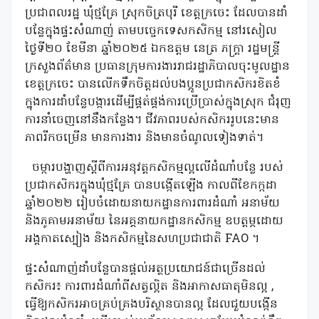
ប្រជាពលរដ្ឋ ឃុំថ្មគ្រែ ស្រុកចិត្របុរី ខេត្តក្រចេះ ដែលបានដាំ
បន្លែក្នុងផ្ទះសំណាញ់ តាមបច្ចេកទេសកសិកម្ម នៅរសៀល
ថ្ងៃទី២០ ខែមីនា ឆ្នាំ២០២៥ ឯកឧត្តម នេត្រ ភក្ត្រា រដ្ឋមន្ត្រី
ក្រសួងព័ត៌មាន ប្រធានក្រុមការងាររាជរដ្ឋាភិបាលចុះមូលដ្ឋាន
ខេត្តក្រចេះ បានលើកទឹកចិត្តដល់បងប្អូនប្រជាកសិករខិតខំ
ក្នុងការដាំបន្លែបង្ការដើម្បីផ្គត់ផ្គង់ការប្រើប្រាស់ក្នុងស្រុក ជំរុញ
ការនាំចេញនៅនឹងកន្លែង។ ជីវភាពរបស់កសិកររូបនេះមាន
ភាពរីកចម្រើន មានការងារ និងមានចំណូលទៀងទាត់។
ចម្ការបង្ហាញស្តីពីការអនុវត្តកសិកម្មល្អលើដំណាំបន្លែ របស់
ប្រជាកសិករក្នុងឃុំថ្មគ្រែ បានបង្កើតឡើង កាលពីខែកក្កដា
ឆ្នាំ២០២២ រៀបចំដោយនាយកដ្ឋានការពារដំណាំ អនាម័យ
និងភូគាមអនាម័យ នៃអគ្គនាយកដ្ឋានកសិកម្ម ឧបត្តម្ភដោយ
អង្គកាតស្បៀង និងកសិកម្មនៃសហប្រជាជាតិ FAO ។
ផ្ទះសំណាញ់ដាំបន្លែបានផ្តល់អត្ថប្រយោជន៍ជាច្រើនដល់
កសិករ៖ ការពារដំណាំពីសត្វល្អិត និងអាកាសធាតុមិនល្អ ,
ធ្វើឱ្យកសិករអាចគ្រប់គ្រងបរិស្ថានបានល្អ ដែលជួយបង្កើន