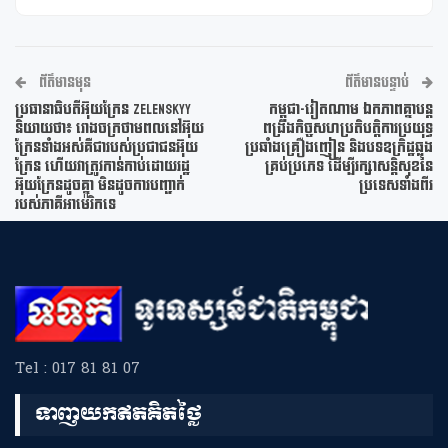
ព័ត៌មានមុន
ព័ត៌មានបន្ទាប់
ប្រធានាធិបតីអ៊ុយក្រែន Zelenskyy
កម្ពុជា-វៀតណាម ឯកភាពគ្នាបន្ត
និយាយថា៖ រោងចក្រថាមពលនៅអ៊ុយ
ពង្រឹងកិច្ចសហប្រតិបត្តិការប្រយុទ្ធ
ក្រែនទាំងអស់គឺជារបស់ប្រជាជនអ៊ុយ
ប្រឆាំងគ្រឿងញៀន និងបទឧក្រិដ្ឋឆ្លង
ក្រែន ហើយវាត្រូវកាន់កាប់ដោយរដ្ឋ
គ្រប់ប្រភេទ ដើម្បីរក្សាសន្តិសុខនៃ
អ៊ុយក្រែនដូចគ្នា មិនដូចការបញ្ជាក់
ប្រទេសទាំងពីរ
របស់ភាគីអាម៉េរិកទេ
Tel : 017 81 81 07
ទាញយកឥតគិតថ្លៃ