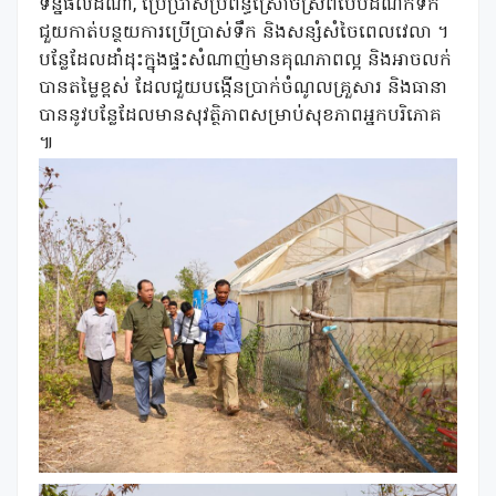
ទិន្នផលដំណាំ, ប្រេីប្រាស់ប្រព័ន្ធស្រោចស្រពបែបដំណក់ទឹក
ជួយកាត់បន្ថយការប្រើប្រាស់ទឹក និងសន្សំសំចៃពេលវេលា ។
បន្លែដែលដាំដុះក្នុងផ្ទះសំណាញ់មានគុណភាពល្អ និងអាចលក់
បានតម្លៃខ្ពស់ ដែលជួយបង្កើនប្រាក់ចំណូលគ្រួសារ និងធានា
បាននូវបន្លែដែលមានសុវត្ថិភាពសម្រាប់សុខភាពអ្នកបរិភោគ
៕