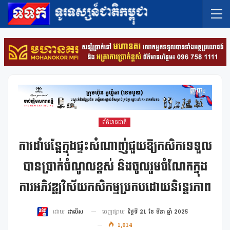
ព័ត៌មានជាតិ
ការដាំបន្លែក្នុងផ្ទះសំណាញ់ជួយឱ្យកសិករទទួល
បានប្រាក់ចំណូលខ្ពស់ និងចូលរួមចំណែកក្នុង
ការអភិវឌ្ឍវិស័យកសិកម្មប្រកបដោយនិរន្តរភាព
ចេញផ្សាយ
ថ្ងៃទី 21 ខែ មីនា ឆ្នាំ 2025
ដោយ
ដាលីស
1,014