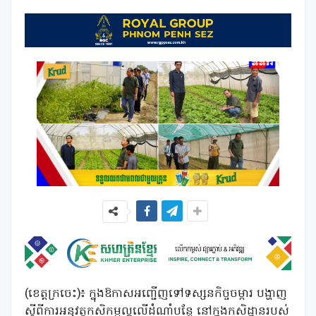
(ខេត្តក្រចេះ)៖ ក្នុងឱកាសអញ្ជើញទៅទស្សនកិច្ចចម្ការ បង្ហាញ
ស្តីពីការអនុវត្តកសិកម្មល្អលើដំណាំបន្លែ នៅក្នុងកសិដ្ឋានរបស់