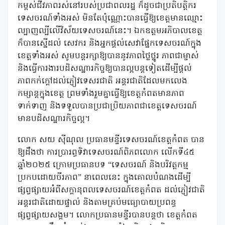
កម្ពស់ជីវភាពរស់នៅរបស់ប្រជាពលរដ្ឋ ក៏ដូចជាប្រតិបត្តិករ
ទេសចរណ៍ទាំងអស់ មិនតែប៉ុណ្ណោះបានធ្វើឱ្យខេត្តមានឈ្មោះ
ល្បាញល្បីលើវិស័យទេសចរណ៍នេះ។ ឯកឧត្តមអភិបាលខេត្ត
ក៏បានស្នើដល់ សេវករ និងអ្នកផ្តល់សេវាផ្នែកទេសចរណ៍ក្នុង
ខេត្តទាំងអស់ សូមបន្តរក្សាឱ្យបាននូវភាពថ្លៃថ្នូរ ភាពជាម្ចាស់
និងធ្វើការងារបដិសណ្ឋារកិច្ចឱ្យបានល្អបន្តទៀតដើម្បីផ្តល់
ភាពកក់ក្តៅដល់ភ្ញៀវទេសរជាតិ អន្តរជាតិដែលមកលេង
កម្សាន្តក្នុងខេត្ត ព្រមទាំងរួមគ្នាធ្វើឱ្យខេត្តកំពតមានភាព
ទាក់ទាញ និងទទួលបានប្រជាប្រិយភាពជាខេត្តទេសចរណ៍
មានបដិសណ្ឋារកិច្ចល្អ។
លោក សយ ស៊ីណុល ប្រធានមន្ទីរទេសចរណ៍ខេត្តកំពត បាន
ឱ្យដឹងថា ការប្រារព្ធទិវាទេសចរណ៍ពិភពលោក លើកទី៤៥
ឆ្នាំ២០២៥ ក្រោមប្រធានបទ “ទេសចរណ៍ និងបរិវត្តកម្ម
ប្រកបដោយចីរភាព” នាពេលនេះ ក្នុងគោលបំណងដើម្បី
ផ្សព្វផ្សាយអំពីសក្ដានុពលទេសចរណ៍ខេត្តកំពត ដល់ភ្ញៀវជាតិ
អន្តរជាតិដោយផ្ទាល់ និងតាមគ្រប់មធ្យោបាយប្រពន្ធ
ផ្សព្វផ្សាយសង្គម។ លោកប្រធានមន្ទីរបានបន្តថា ខេត្តកំពត