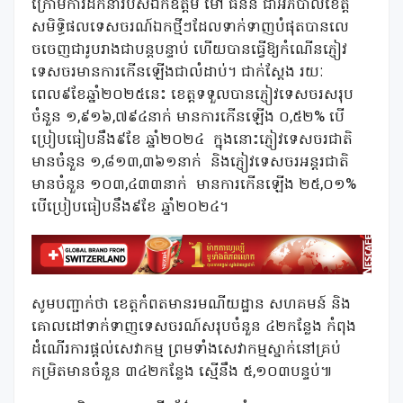
ក្រោមការដឹកនាំរបស់ឯកឧត្តម ម៉ៅ ធនិន ជាអភិបាលខេត្ត
សមិទ្ធិផលទេសចរណ៍ឯកថ្មីៗដែលទាក់ទាញបំផុតបានលេ
ចចេញជារូបរាងជាបន្តបន្ទាប់ ហើយបានធ្វើឱ្យកំណើនភ្ញៀវ
ទេសចរមានការកើនឡើងជាលំដាប់។ ជាក់ស្តែង រយៈ
ពេល៩ខែឆ្នាំ២០២៥នេះ ខេត្តទទួលបានភ្ញៀវទេសចរសរុប
ចំនួន ១,៩១៦,៧៩៤នាក់ មានការកើនឡើង ០,៥២% បើ
ប្រៀបធៀបនឹង៩ខែ ឆ្នាំ២០២៤ ក្នុងនោះភ្ញៀវទេសចរជាតិ
មានចំនួន ១,៨១៣,៣៦១នាក់ និងភ្ញៀវទេសចរអន្តរជាតិ
មានចំនួន ១០៣,៤៣៣នាក់ មានការកើនឡើង ២៥,០១%
បើប្រៀបធៀបនឹង៩ខែ ឆ្នាំ២០២៤។
សូមបញ្ជាក់ថា ខេត្តកំពតមានរមណីយដ្ឋាន សហគមន៍ និង
គោលដៅទាក់ទាញទេសចរណ៍សរុបចំនួន ៤២កន្លែង កំពុង
ដំណើរការផ្តល់សេវាកម្ម ព្រមទាំងសេវាកម្មស្នាក់នៅគ្រប់
កម្រិតមានចំនួន ៣៤២កន្លែង ស្មើនឹង ៥,១០៣បន្ទប់៕