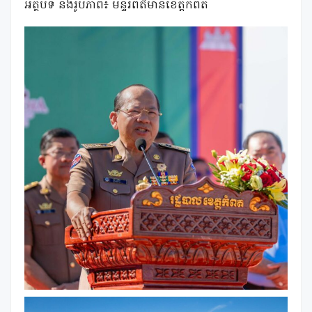
អត្ថបទ និងរូបភាព៖ មន្ទីរព័ត៌មានខេត្តកំពត