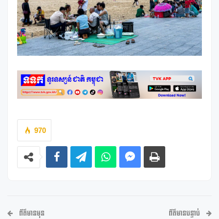
970
ព័ត៌មានមុន
ព័ត៌មានបន្ទាប់