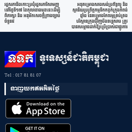
រដ្ឋសភានឹងកោះប្រជុំរដ្ឋសភាវិសាមញ្ញ
អនុគម្រោងសាងសង់ប្រព័ន្ធលូ និង
នៅថ្ងៃទី១៧ ខែតុលាខាងមុខនេះដើម្បី
ស្ថានីយប្រព្រឹត្តកម្មទឹកកខ្វក់ក្រុងកំពង់
ពិភាក្សា និង អនុម័តសេចក្តីព្រាងច្បាប់
ឆ្នាំង នៃគម្រោងកែលម្អគ្រប់គ្រង
ចំនួន៥
បរិស្ថានក្រុងជុំវិញបឹងទន្លេសាប ត្រូវ
បានសម្ពោធដាក់ឱ្យប្រើប្រាស់ជាផ្លូវការ
Tel : 017 81 81 07
ទាញយកឥតគិតថ្លៃ