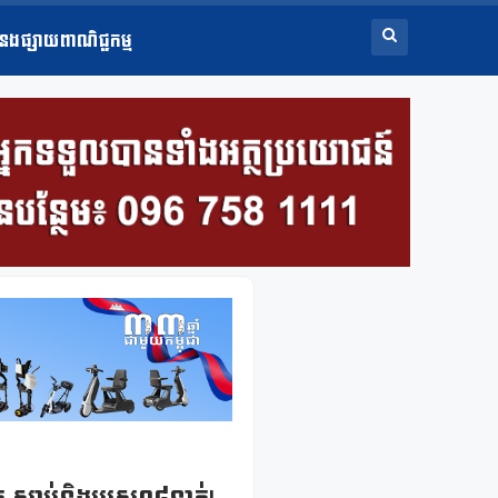
ំនងផ្សាយពាណិជ្ជកម្ម