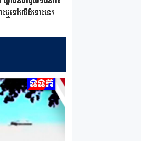
់ ស្លាប់និងរបួស១៨នាក់!
ហោះឬនៅលើដីនោះទេ?