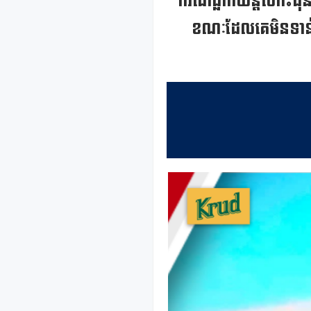
ករណីធ្លាក់យន្តហោះធុនត
ខណៈដែលគេមិនទាន់