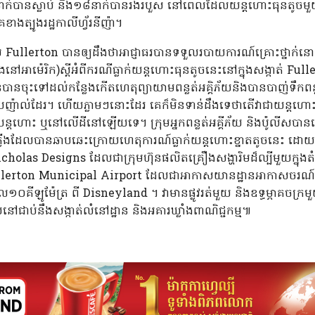
នាក់បានស្លាប់ និង១៨នាក់បានរងរបួស នៅពេលដែលយន្តហោះធុនតូចមួយ
ាងត្បូងរដ្ឋកាលីហ្វ័រនីញ៉ា។
ីស Fullerton បានឲ្យដឹងថាអាជ្ញាធរបានទទួលរបាយការណ៍គ្រោះថ្នាក
ងនៅអាម៉េរិក)ស្តីអំពីករណីធ្លាក់យន្តហោះធុនតូចនេះនៅក្នុងសង្កាត់ 
តំបន់បានចុះទៅដល់កន្លែងកើតហេតុព្យាយាមពន្លត់អគ្គិភ័យនិងបានបាញ់ទឹក
រញ៉ាល់ដែរ។ ហើយភ្លាមៗនោះដែរ គេក៏មិនទាន់ដឹងទេថាតើវាជាយន្តហោះប្
ុងយន្តហោះ ឬនៅលើដីនៅឡើយទេ។ ក្រុមអ្នកពន្លត់អគ្គីភ័យ និងប៉ូលីសប
្លើងដែលបានឆាបឆេះក្រោយហេតុការណ៍ធ្លាក់យន្តហោះខ្នាតតូចនេះ ដោយស
icholas Designs ដែលជាក្រុមហ៊ុនផលិតគ្រឿងសង្ហារិមដ៏ល្បីមួយក្នុង
ullerton Municipal Airport ដែលជាអាកាសយានដ្ឋានអាកាសចរណ៍ទូ
គីឡូម៉ែត្រ ពី Disneyland ។ វាមានផ្លូវរត់មួយ និងឧទ្ធម្ភាគចក្រ
យនៅជាប់នឹងសង្កាត់លំនៅដ្ឋាន និងអគារឃ្លាំងពាណិជ្ជកម្ម៕