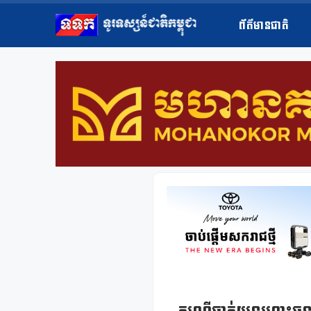
ព័ត៌មានជាតិ