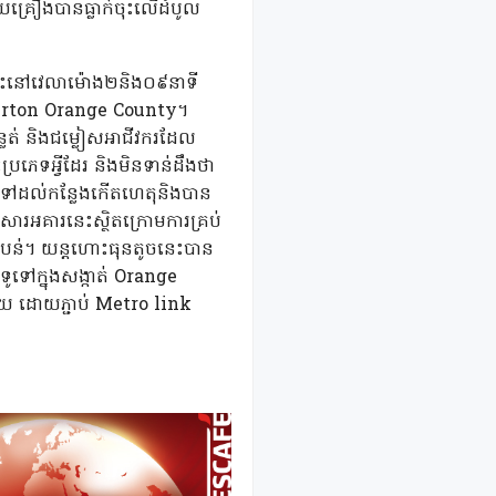
គ្រឿងបានធ្លាក់ចុះលើដំបូល
់នោះនៅវេលាម៉ោង២និង០៩នាទី
Fullerton Orange County។
ពន្លត់ និងជម្លៀសអាជីវករដែល
រភេទអ្វីដែរ និងមិនទាន់ដឹងថា
ានទៅដល់កន្លែងកើតហេតុនិងបាន
ារអគារនេះស្ថិតក្រោមការគ្រប់
តំបន់។ យន្តហោះធុនតូចនេះបាន
ទៅក្នុងសង្កាត់ Orange
មួយ ដោយភ្ជាប់ Metro link