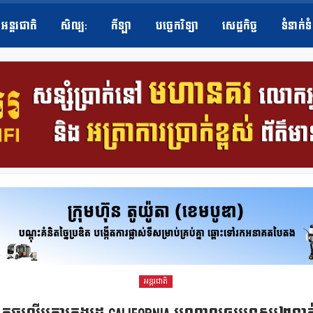
អន្តរជាតិ
សិល្ប​:
កីឡា
បច្ចេកវិទ្យា
សេដ្ឋកិច្ច
ទំនាក់ទ
អន្តរជាតិ