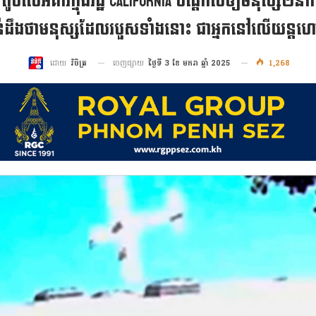
ូចលើអគារក្នុងរដ្ឋ California បណ្តាលឲ្យមនុស្ស២នាក
ដឹងថាមនុស្សដែលរបួសទាំងនោះ ជាអ្នកនៅលើយន្ត
ចេញផ្សាយ
ថ្ងៃទី 3 ខែ មករា ឆ្នាំ 2025
1,268
ដោយ
វិចិត្រ