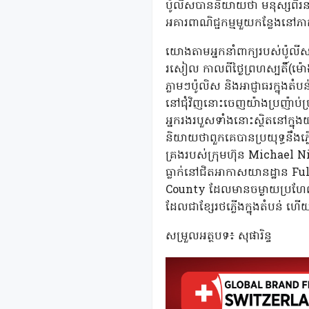
ប៉ូលីសបាននិយាយថា មនុស្សពីរ
អគារពាណិជ្ជកម្មមួយកន្លែងនៅភាគខ
យោងតាមអ្នកនាំពាក្យរបស់ប៉ូល
រសៀល កាលពីថ្ងៃព្រហស្បតិ៍(ម៉ោ
ភ្លាមៗប៉ូលិស និងអាជ្ញាធរក្នុង
នៅជុំវិញនោះចេញយ៉ាងប្រញ៉ាប់ប្
អ្នករងរបួសទាំងនោះស្ថិតនៅក្ន
និយាយថាពួកគេបានប្រយុទ្ធនឹងភ
គ្រងរបស់ក្រុមហ៊ុន Michael N
ធ្លាក់នៅជិតអាកាសយានដ្ឋាន F
County ដែលមានចម្ងាយប្រហែល១០
ដែលជាខ្សែរថភ្លើងក្នុងតំបន់ ហើ
សម្រួលអត្ថបទ៖ សុផារិន្ទ