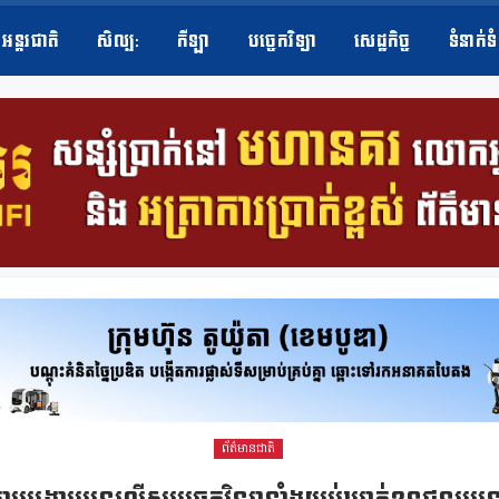
អន្តរជាតិ
សិល្ប​:
កីឡា
បច្ចេកវិទ្យា
សេដ្ឋកិច្ច
ទំនាក់ទ
ព័ត៌មានជាតិ