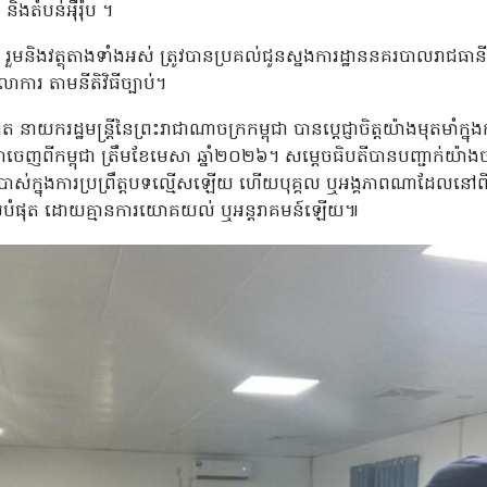
ិងតំបន់អ៉ឺរ៉ុប ។
់ រួមនិងវត្ថុតាងទាំងអស់ ត្រូវបានប្រគល់ជូនស្នងការដ្ឋាននគរបាលរាជធានី
ការ តាមនីតិវិធីច្បាប់។
នាយករដ្ឋមន្ត្រីនៃព្រះរាជាណាចក្រកម្ពុជា បានប្ដេជ្ញាចិត្តយ៉ាងមុតមាំក
យាចេញពីកម្ពុជា ត្រឹមខែមេសា ឆ្នាំ២០២៦។ សម្តេចធិបតីបានបញ្ជាក់យ៉ាងច
ប្រើប្រាស់ក្នុងការប្រព្រឹត្តបទល្មើសឡើយ ហើយបុគ្គល ឬអង្គភាពណាដែលន
ពស់បំផុត ដោយគ្មានការយោគយល់ ឬអន្តរាគមន៍ឡើយ៕