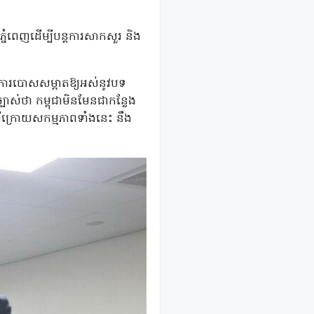
ភ្នំពេញដើម្បីបន្តការសាកសួរ និង
្នុងការបោសសម្អាតឱ្យអស់នូវបទ
្បាស់ថា កម្ពុជាមិនមែនជាកន្លែង
ៅពីក្រោយសកម្មភាពទាំងនេះ នឹង