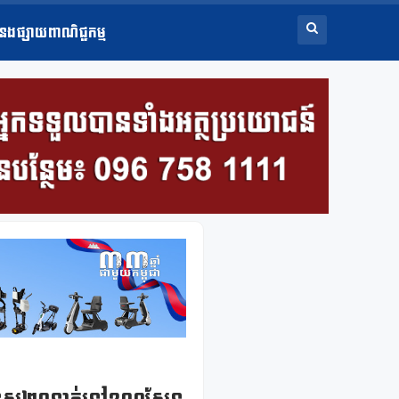
ំនងផ្សាយពាណិជ្ជកម្ម