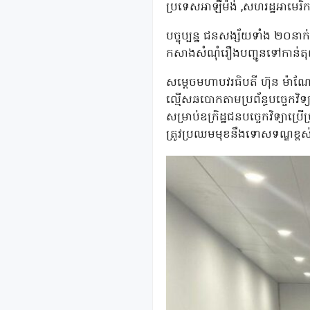
ប្រទេសអាឡឺម៉ង់ ,សហរដ្ឋអាមេរិក ន
បច្ចុប្បន្ន ជនសង្ស័យទាំង ២០នាក
កសាងសំណុំរឿងបញ្ជូនទៅកាន់តុលា
សម្តេចមហាបវរធិបតី ហ៊ុន ម៉ាណែត 
ល្មើសឆបោកតាមប្រព័ន្ធបច្ចេកវិទ្
សម្រាប់ឧក្រិដ្ឋជនបច្ចេកវិទ្យា
ត្រូវប្រឈមមុខនឹងទោសទណ្ឌខ្