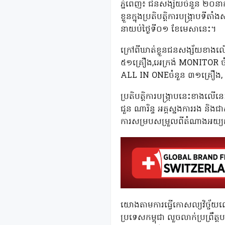
ភ្នំពេញ៖ ជនសង្ស័យចំនួន ២០នាក់ 
ខ្លួនក្នុងប្រតិបត្តិការបង្ក្រាបទ
នាយប់ថ្ងៃទី០១ ខែមេសានេះ។
ក្រៅពីឃាត់ខ្លួនជនសង្ស័យខាងលើ 
៥១គ្រឿង,អេក្រង់ MONITOR ចំនួន 
ALL IN ONEចំនួន ៣១គ្រឿង, 
ប្រតិបត្តិការបង្ក្រាបនេះខាងលើ
ជួន ណារិន្ទ អគ្គស្នងការរង ន
ការសម្របសម្រួលពីតំណាងអយ្យក
យោងតាមការធ្វើកោសល្យវិច្ច័យលើសម
ប្រទេសកម្ពុជា លួចលាក់ប្រព្រឹត