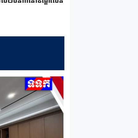
នជនបរទេស២០នាក់នៅខណ្ឌសែន