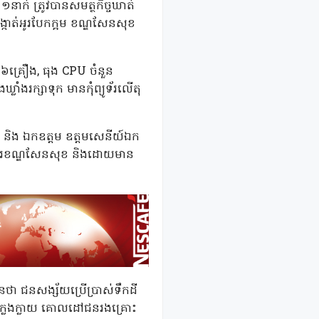
១នាក់ ត្រូវបានសមត្ថកិច្ចឃាត់
ង សង្កាត់អូរបែកក្អម ខណ្ឌសែនសុខ
៨៤៦គ្រឿង, ធុង CPU ចំនួន
ាំងរក្សាទុក មានកុំព្យូទ័រលើតុ
េញ និង ឯកឧត្តម ឧត្តមសេនីយ៍ឯក
ជ្ញាធរខណ្ឌសែនសុខ និងដោយមាន
បានថា ជនសង្ស័យប្រើប្រាស់ទឹកដី
ោគក្លែងក្លាយ គោលដៅជនរងគ្រោះ