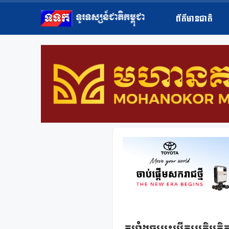
ព័ត៌មានជាតិ