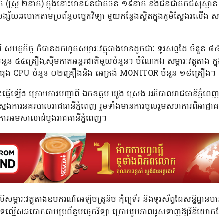
(ស្រី្ត ២នាក់) ក្នុងនោះមានជនជាតិចិន ១៩នាក់ និងជនជាតិគីជីស៊ីស្ថាន 
ីតាំងសង្ស័យឆបោកតាមប្រព័ន្ធបច្ចេកវិទ្យា មួយកន្លែងស្ថិតក្នុងភូមិស្លែងរលើ
សមត្ថកិច្ច ក៏បានដកហូតសម្ភារៈវត្ថុតាងមានដូចជាៈ ទូរសព្ទដៃ ចំនួន 
៥៤គ្រឿង,ស៊ីមកាតអន្តរជាតិមួយចំនួន។ ចំណែកឯ សម្ភារៈវត្ថុតាង ក្នុងឃ្ល
ធុង CPU ចំនួន ០២គ្រឿងនិង អេក្រង់ MONITOR ចំនួន ១៨គ្រឿង។
នេះធ្វើឡើង ក្រោមការបញ្ជាពី ឯកឧត្តម ឃួង ស្រេង អភិបាលរាជធានីភ្នំព
ិងជាស្នងការនគរបាលរាជធានីភ្នំពេញ រួមទាំងមានការចូលរួមសហការពីអា
ារអមសាលាដំបូងរាជធានីភ្នំពេញ។
្ភារៈវត្ថុតាងឧបករណ៍អេឡិចត្រូនិច កុំព្យូទ័រ និងទូរស័ព្ទដៃសន្និដ្ឋាន
្តបទល្មើសឆបោកតាមប្រព័ន្ធបច្ចេកវិទ្យា ក្រោមរូបភាពអូសទាញឱ្យវិនិយ