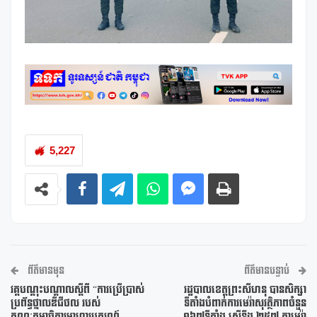
5,227
ព័ត៌មានមុន
ព័ត៌មានបន្ទាប់
វគ្គបណ្ដុះបណ្ដាលស្ដីពី “ការប្រើប្រាស់
រដ្ឋបាលខេត្តព្រះសីហនុ បានសិក្សា
ប្រព័ន្ធថ្នាលឌីជីថល របស់
ទីតាំងបំពាក់ការមេរ៉ាសុវត្ថិភាពចំនួន
គណៈកម្មាធិការអាហារូបករណ៍
១៦៧ទីតាំង ស្មើនឹង ២៥៧ កាមេរ៉ា