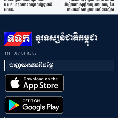
អ.ម.ត” ទទួលបានលទ្ធផលផ្លែផ្កាជាទី
ដើម្បីការពារសុវត្ថិភាពប្រជាពលរដ្ឋ និង
មោទនៈ
តាមដានពីសកម្មភាពរបស់ជនល្មើស
Tel : 017 81 81 07
ទាញយកឥតគិតថ្លៃ