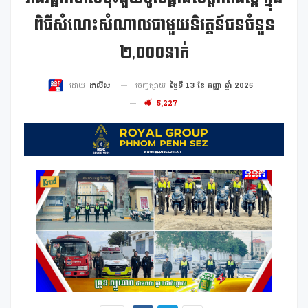
ពិធីសំណេះសំណាលជាមួយនិវត្តន៍ជនចំនួន
២,០០០នាក់
ចេញផ្សាយ
ថ្ងៃទី 13 ខែ កញ្ញា ឆ្នាំ 2025
ដោយ
ដាលីស
5,227