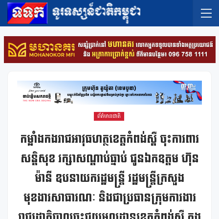
ព័ត៌មានជាតិ
កម្លាំងកងរាជអាវុធហត្ថខេត្តកំពង់ស្ពឺ ចុះការពារ
សន្តិសុខ រក្សាសណ្តាប់ធ្នាប់ ជូនឯកឧត្តម ហ៊ុន
ម៉ានី ឧបនាយករដ្ឋមន្ត្រី រដ្ឋមន្រ្តីក្រសួង
មុខងារសាធារណៈ និងជាប្រធានក្រុមការងារ
រាជរដ្ឋាភិបាលចុះជួយមូលដ្ឋានខេត្តកំពង់ស្ពឺ ក្នុង