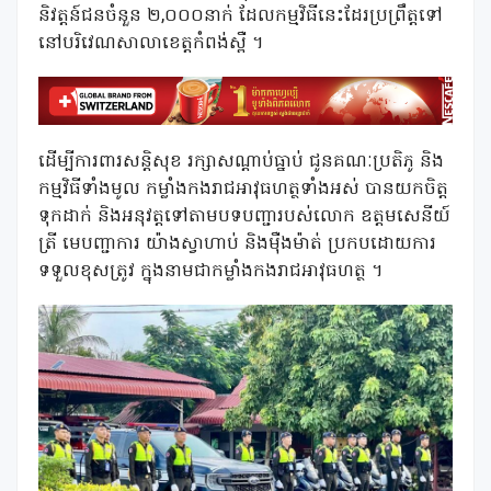
និវត្តន៍ជនចំនួន ២,០០០នាក់ ដែលកម្មវិធីនេះដែរប្រព្រឹត្តទៅ
នៅបរិវេណសាលាខេត្តកំពង់ស្ពឺ ។
ដើម្បីការពារសន្តិសុខ រក្សាសណ្តាប់ធ្នាប់ ជូនគណៈប្រតិភូ និង
កម្មវិធីទាំងមូល កម្លាំងកងរាជអាវុធហត្ថទាំងអស់ បានយកចិត្ត
ទុកដាក់ និងអនុវត្តទៅតាមបទបញ្ជារបស់លោក ឧត្តមសេនីយ៍
ត្រី មេបញ្ជាការ យ៉ាងស្វាហាប់ និងម៉ឺងម៉ាត់ ប្រកបដោយការ
ទទួលខុសត្រូវ ក្នុងនាមជាកម្លាំងកងរាជអាវុធហត្ថ ។