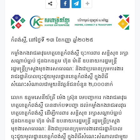
កំពង់ស្ពឺ, នៅថ្ងៃទី ១៣ ខែកញ្ញា ឆ្នាំ២០២៥
កម្លាំងកងរាជអាវុធហត្ថខេត្តកំពង់ស្ពឺ ចុះការពារ សន្តិសុខ រក្សា
សណ្តាប់ធ្នាប់ ជូនឯកឧត្តម ហ៊ុន ម៉ានី ឧបនាយករដ្ឋមន្ត្រី
រដ្ឋមន្រ្តីក្រសួងមុខងារសាធារណៈ និងជាប្រធានក្រុមការងារ
រាជរដ្ឋាភិបាលចុះជួយមូលដ្ឋានខេត្តកំពង់ស្ពឺ ក្នុងពិធី
សំណេះសំណាលជាមួយនិវត្តន៍ជនចំនួន ២,០០០នាក់
លោក ឧត្តមសេនីយ៍ត្រី ម៉េង ស្រ៊ុន មេបញ្ជាការ កងរាជអាវុធ
ហត្ថខេត្តកំពង់ស្ពឺ បានដាក់បទបញ្ជា ដល់កម្លាំងកងរាជអារវុធ
ហត្ថខេត្ថកំពង់ស្ពឺ ដើម្បីការពារ សន្តិសុខ រក្សាសណ្តាប់ធ្នាប់
ជូនឯកឧត្តម ហ៊ុន ម៉ានី ឧបនាយករដ្ឋមន្ត្រី រដ្ឋមន្រ្តីក្រសួង
មុខងារសាធារណៈ និងជាប្រធានក្រុមការងាររាជរដ្ឋាភិបាល
ចុះជួយមូលដ្ឋានខេត្តកំពង់ស្ពឺ ក្នុងពិធីសំណេះសំណាលជាមួយ