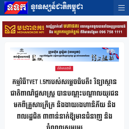
ព័ត៌មានជាតិ
កម្មវិធីTVET 1.5Mរបស់សម្ដេចធិបតី៖ វិទ្យាស្ថាន
ជាតិពាណិជ្ជសាស្រ្ត បានបណ្ដុះបណ្ដាលយុវជន
មកពីគ្រួសារក្រីក្រ និងងាយរងហានិភ័យ និង
ពលរដ្ឋជិត ៣ពាន់នាក់ឱ្យមានជំនាញ និង
ចំណូលសមរម្យ