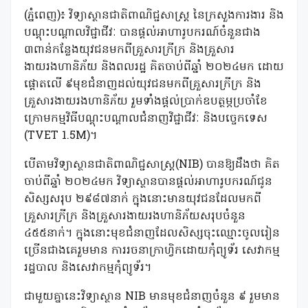
(ភ្នំពេញ)៖ វិទ្យាស្ថានជាតិពាណិជ្ជសាស្រ្ដ នៃក្រសួងការងារ និង
បណ្តុះបណ្តាលវិជ្ជាជីវៈ បានផ្តល់អាហារូបករណ៍ចំនួនជាង
៣ពាន់កន្លែងយុវជនមកពីគ្រួសារក្រីក្រ និងគ្រួសារ
ងាយរងហានិភ័យ និងពលរដ្ឋ គិតចាប់ពីឆ្នាំ ២០២៤មក ដោយ
ផ្ដោតលើ ៩មុខជំនាញដល់យុវជនមកពីគ្រួសារក្រីក្រ និង
គ្រួសារងាយរងហានិភ័យ រួមទាំងផ្ដល់ប្រាក់ឧបត្ថម្ភប្រចាំខែ
ក្រោមកម្មវិធីបណ្តុះបណ្តាលជំនាញវិជ្ជាជីវៈ និងបច្ចេកទេស
(TVET 1.5M)។
បើតាមវិទ្យាស្ថានជាតិពាណិជ្ជសាស្រ្ដ(NIB) បានឱ្យដឹងថា គិត
ចាប់ពីឆ្នាំ ២០២៤មក វិទ្យាស្ថានបានផ្ដល់អាហារូបករណ៍ជូន
សិស្សសរុប ២៩៨៧នាក់ ក្នុងនោះមានយុវជនដែលមកពី
គ្រួសារក្រីក្រ និងគ្រួសារងាយរងហានិភ័យសរុបចំនួន
៤៥៥នាក់។ ក្នុងនោះមុខជំនាញដែលសិស្សចុះឈ្មោះចូលរៀន
ច្រើនជាងគេរួមមាន ការរចនាក្រាហ្វិកដោយកុំព្យូទ័រ សេវាកម្ម
រដ្ឋបាល និងសេវាកម្មកុំព្យូទ័រ។
ជាមួយគ្នានេះវិទ្យាស្ថាន NIB មានមុខជំនាញចំនួន ៩ រួមមាន