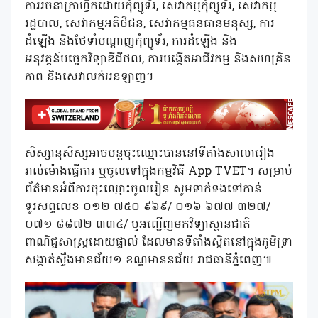
ការរចនាក្រាហ្វិកដោយកុំព្យូទ័រ, សេវាកម្មកុំព្យូទ័រ, សេវាកម្ម
រដ្ឋបាល, សេវាកម្មអតិថិជន, សេវាកម្មធនធានមនុស្ស, ការ
ដំឡើង និងថែទាំបណ្តាញកុំព្យូទ័រ, ការដំឡើង និង
អនុវត្តន៍បច្ចេកវិទ្យាឌីជីថល, ការបង្កើតអាជីវកម្ម និងសហគ្រិន
ភាព និងសេវាលក់អនឡាញ។
សិស្សានុសិស្សអាចបន្តចុះឈ្មោះបាននៅទីតាំងសាលារៀង
រាល់ម៉ោងធ្វើការ ឬចូលទៅក្នុងកម្មវិធី App TVET។ សម្រាប់
ព័ត៌មានអំពីការចុះឈ្មោះចូលរៀន សូមទាក់ទងទៅកាន់
ទូរសព្ទលេខ ០១២ ៧៥០ ៩៦៩/ ០១៦ ៦៧៧ ៣២៧/
០៧១ ៨៨៧២ ៣៣៤/ ឬអញ្ជើញមកវិទ្យាស្ថានជាតិ
ពាណិជ្ជសាស្ត្រដោយផ្ទាល់ ដែលមានទីតាំងស្ថិតនៅក្នុងភូមិទ្រា
សង្កាត់ស្ទឹងមានជ័យ១ ខណ្ឌមាននជ័យ រាជធានីភ្នំពេញ៕