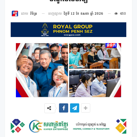
ចេញផ្សាយ
ថ្ងៃទី 12 ខែ ឧសភា ឆ្នាំ 2026
450
ដោយ
វិចិត្រ