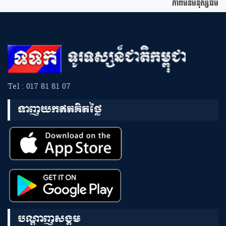
ភាពមីនមនុស្សធម៌
Tel : 017 81 81 07
ទាញយកឥតគិតថ្លៃ
បណ្តាញសង្គម