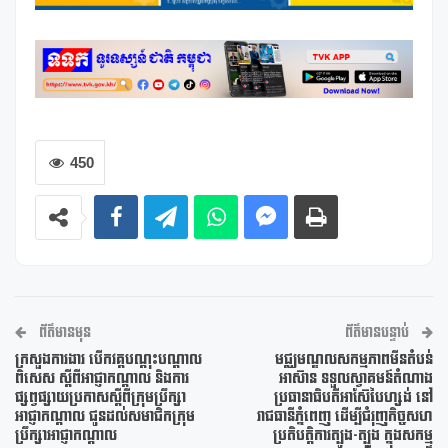
450
ព័ត៌មានមុន
ព័ត៌មានបន្ទាប់
ក្រសួងការងារ បើកវគ្គបណ្តុះបណ្តាល
មជ្ឈមណ្ឌលសកម្មភាពមីនតំបន់
ពិសេស ស្តីពីអាជ្ញាកណ្តាល និងការ
អាស៊ាន ទទួលស្វាគមន៍តំណាង
ផ្សព្វផ្សាយប្រកាសស្តីពីក្រុមប្រឹក្សា
ប្រធានាធិបតីអាស៊ែបៃហ្សង់ នៅ
អាជ្ញាកណ្តាល ជូនដល់សមាជិកក្រុម
រាជធានីភ្នំពេញ ដើម្បីជំរុញកិច្ចសហ
ប្រឹក្សាអាជ្ញាកណ្តាល
ប្រតិបត្តិការត្បូង-ត្បូង ក្នុងសកម្ម