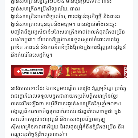
ង្វាន់សហគ្រិនខ្មែរឆ្នាំ២០២៤ មានបួនប្រភេទគឺ៖ ពានរ
ង្វាន់សហគ្រិនកម្រិតវិទ្យាល័យ, ពានរ
ង្វាន់សហគ្រិនមហាវិទ្យាល័យ, ពានរង្វាន់ធុរកិច្ចថ្មី និងពានរ
ង្វាន់សហគ្រាសធុនតូចនិងមធ្យម។ ពានរង្វាន់ទាំងនេះឆ្លុះ
បញ្ចាំងពីតួអង្គសំខាន់ៗនៃសហគ្រិនភាពដែលកំពុងរីកចម្រើន
របស់កម្ពុជា។ ជ័យលាភីត្រូវបានទទួលស្គាល់ចំពោះភាពច្នៃ
ប្រឌិត ភាពធន់ និងការខិតខំប្រឹងប្រែងក្នុងការជំរុញនវានុវត្តន៍
និងកំណើនសេដ្ឋកិច្ច។
នាឱកាសនោះដែរ ឯកឧត្តមបណ្ឌិត ឈៀង វណ្ណមុនិណ្ឌ ប្រតិភូ
រាជរដ្ឋាភិបាលទទួលបន្ទុកជានាយកប្រតិបត្តិសហគ្រិនខ្មែរ
បានលើកឡើងថា កម្មវិធីពានរង្វាន់សហគ្រិនខ្មែរឆ្នាំ២០២៤
បង្ហាញពីការយកចិត្តទុកដាក់របស់រាជរដ្ឋាភិបាលកម្ពុជា ក្នុង
ការលើកកម្ពស់នវានុវត្តន៍ និងកសាងប្រព័ន្ធអេកូឡូ
ស៊ីសហគ្រិនភាពជាតិមួយ ដែលពូនជ្រុំគំនិតឱ្យរីកចម្រើន និង
បណ្តុះធុរកិច្ចឱ្យរីកលូតលាស់។