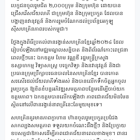
បេក្ខជនចូលរួមជិត ២,០០០ក្រុម និងក្រុមហ៊ុន ដោយបាន
ជ្រើសរើសជ័យលាភី ជាក្រុមហ៊ុន និងក្រុមប្រកួត ដែលបាន
បង្ហាញនវានុវត្តន៍ និងការរួមចំណែកដល់ប្រព័ន្ធអេកូឡូ
ស៊ីសហគ្រិនភាពរបស់កម្ពុជា។
ថ្លែងក្នុងពិធីប្រគល់ពានរង្វាន់សហគ្រិនខ្មែរឆ្នាំ២០២៤ ដែល
រៀបចំឡើងនៅមជ្ឍមណ្ឌលសន្និបាត និងពិព័រណ៌កោះពេជ្រនា
ពេលថ្មីៗនេះ ឯកឧត្តម ហែម វណ្ណឌី រដ្ឋមន្ត្រីក្រសួង
ឧស្សាហកម្ម វិទ្យាសាស្ត្រ បច្ចេកវិទ្យា និងនវានុវត្តន៍ និងជា
ប្រធានក្រុមប្រឹក្សាបរធនបាលនៃសហគ្រិនខ្មែរ បានកោត
សរសើរដល់ជ័យលាភីទាំងអស់ និងបានលើកទឹកចិត្តអ្នកចូល
រួមប្រកួត ឱ្យខិតខំបន្តអភិវឌ្ឍសមត្ថភាពបន្ថែមដើម្បីចាប់យក
ឧត្តមភាព។ ឯកឧត្តមបានលើកឡើងថា ភាពជោគជ័យមិនមែន
ស្ថិតនៅលើពានរង្វាន់នារាត្រីនេះតែមួយមុខទេ។
សហគ្រិនគួរមានភាពក្លាហាន ហ៊ានចូលរួមប្រកួតប្រជែង
សាកល្បងសមត្ថភាព ទទួលយកចំណេះដឹងថ្មីៗ និងប្រែក្លាយ
ឧបសគ្គជាឱកាសដើម្បីភាពជោគជ័យនាពេលខាងមុខ។ ពានរ