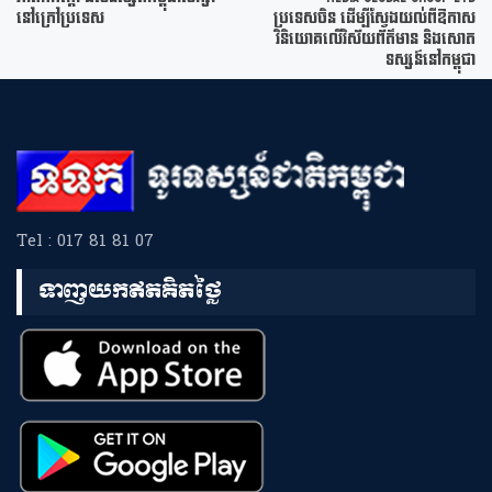
នៅក្រៅប្រទេស
ប្រទេសចិន ដើម្បីស្វែងយល់ពីឱកាស
វិនិយោគលើវិស័យព័ត៌មាន និងសោត
ទស្សន៍នៅកម្ពុជា
Tel : 017 81 81 07
ទាញយកឥតគិតថ្លៃ