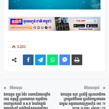
3,221
ព័ត៌មានមុន
ព័ត៌មានបន្ទាប់
ឯកឧត្តម ឡាវ វ៉ាន់៖ លោកជំទាវបណ្ឌិត
ឯកឧត្តម សុខ ប្រសិទ្ធិ រដ្ឋលេខាធិការ
ពេជ ចន្ទមុន្នី ប្រធានគណៈកម្មាធិការ
ក្រសួងព័ត៌មាន ជួបពិភាក្សាការងារ
អាហារូបករណ៍ អ.ម.ត តែងតែផ្តល់
ជាមួយ អគ្គនាយករងក្រុមហ៊ុន One Tv
ភាពកក់ក្តៅ ដល់និស្សិតកម្ពុជាសិក្សា
Media Global Group Ltd