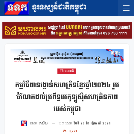
ព័ត៌មានជាតិ
កម្មវិធីពានរង្វាន់សហគ្រិនខ្មែរឆ្នាំ២០២៤ រួម
ចំណែកដល់ប្រព័ន្ធអេកូឡូស៊ីសហគ្រិនភាព
របស់កម្ពុជា
ចេញផ្សាយ
ថ្ងៃទី 28 ខែ វច្ឆិកា ឆ្នាំ 2024
ដោយ
ដាលីស
3,221