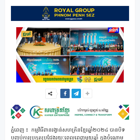
ភ្នំពេញ ៖ កម្មវិធីពានរង្វាន់សហគ្រិនខ្មែរឆ្នាំ២០២៤ បានបិទ
បញ្ចប់ការប្រកួតប្រជែងរយៈពេលពេញមួយឆ្នាំ ក្នុងចំណោម