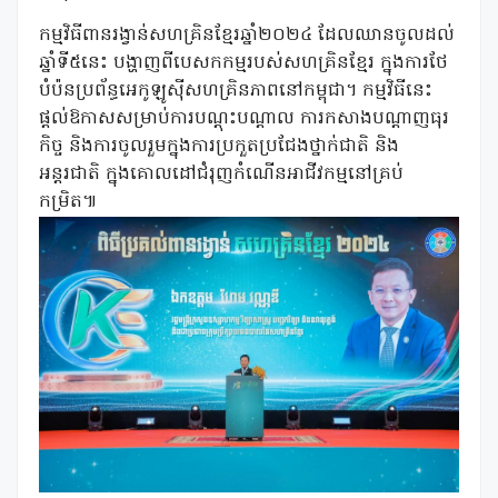
កម្មវិធីពានរង្វាន់សហគ្រិនខ្មែរឆ្នាំ២០២៤ ដែលឈានចូលដល់
ឆ្នាំទី៥នេះ បង្ហាញពីបេសកកម្មរបស់សហគ្រិនខ្មែរ ក្នុងការថែ
បំប៉នប្រព័ន្ធអេកូឡូស៊ីសហគ្រិនភាពនៅកម្ពុជា។ កម្មវិធីនេះ
ផ្តល់ឱកាសសម្រាប់ការបណ្តុះបណ្តាល ការកសាងបណ្តាញធុរ
កិច្ច និងការចូលរួមក្នុងការប្រកួតប្រជែងថ្នាក់ជាតិ និង
អន្តរជាតិ ក្នុងគោលដៅជំរុញកំណើនអាជីវកម្មនៅគ្រប់
កម្រិត៕