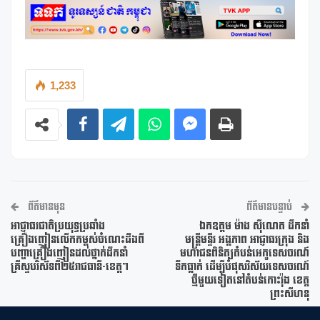
1,233
ព័ត៌មានមុន
ព័ត៌មានបន្ទាប់
អាជ្ញាធរជាតិប្រយុទ្ធប្រឆាំង
ឯកឧត្តម ម៉ាង ស៊ីណេត ដឹកនាំ
គ្រឿងញៀនលើកកម្ពស់ចំណេះដឹងពី
មន្ត្រីមន្ទីរ អង្គភាព អាជ្ញាធរក្រុង និង
បញ្ហាគ្រឿងញៀនដល់ថ្នាក់ដឹកនាំ
មហាជនពិនិត្យតំបន់អេកូទេសចរណ៍
គ្រីស្ទបរិស័ទពី២៥រាជធានី-ខេត្ត។
ទឹកធ្លាក់ ដើម្បីបំផុសវិស័យទេសចរណ៍
ថ្មីមួយទៀតនៅតំបន់កោះរ៉ុង ខេត្ត
ព្រះសីហនុ