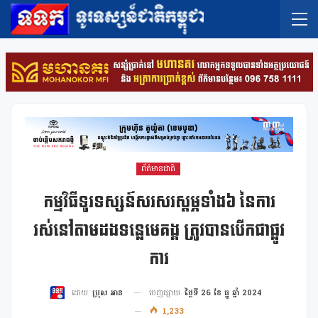
ព័ត៌មានជាតិ
កម្មវិធីទូរទស្សន៍សរសរស្តម្ភទាំង៦ នៃការ
រស់នៅតាមដងទន្លេមេគង្គ ត្រូវបានបើកជាផ្លូវ
ការ
ចេញផ្សាយ
ថ្ងៃទី 26 ខែ ធ្នូ ឆ្នាំ 2024
ដោយ
ប្រុស អាន
1,233