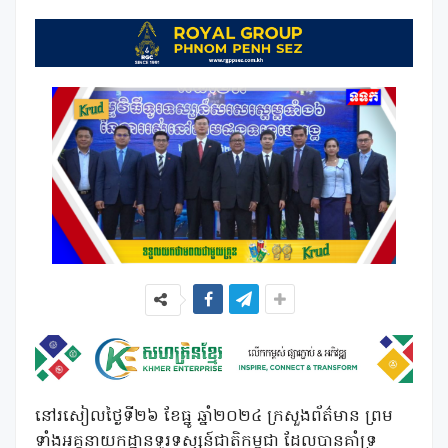
នៅរសៀលថ្ងៃទី២៦ ខែធ្នូ ឆ្នាំ២០២៤ ក្រសួងព័ត៌មាន ព្រម
ទាំងអគ្គនាយកដ្ឋានទូរទស្សន៍ជាតិកម្ពុជា ដែលបានគាំទ្រ