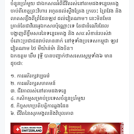
ចំនួនប្រាំមួយ ជាឯកសារអំពីជីវិតរស់នៅតាមដងទន្លេមេគង្គ
ចាប់ពីខេត្តព្រះវិហារ រហូតដល់ស្ទឹងត្រែង ក្រចេះ ព្រៃវែង និង
លាតសន្ធឹងពីព្រំដែនឡាវ ដល់វៀតណាម។ នេះមិនមែន
គ្រាន់តែជាវីដេអូឯកសារប៉ុណ្ណោះទេ តែជាដំណើរដែល
បង្ហាញពីខ្លឹមសារនៃទន្លេមេគង្គ និង សារៈសំខាន់របស់វា
ចំពោះប្រជាជនរាប់លាននាក់ នៅទូទាំងប្រទេសកម្ពុជា ឡាវ
វៀតណាម ថៃ មីយ៉ាន់ម៉ា និងចិន។
ឯកឧត្តម ឃឹម វុទ្ធី បានបញ្ជាក់ថាសរសរស្តម្ភទាំង៦ មាន
ដូចជា:
១. ការអភិរក្សវប្បធម៌
២. ការអភិរក្សសហគមន៍
៣. ជីវភាពរស់នៅតាមដងទន្លេ
៤. កសិកម្មសម្រាប់ប្រទេសចំនួនប្រាំមួយ
៥. កិច្ចសហប្រតិបត្តិការឆ្លងដែន
៦. ជីវិតនៃសុភមង្គលនិងវិបុលភាព