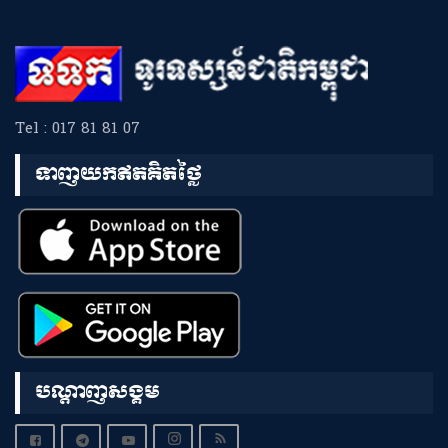
Tel : 017 81 81 07
ទាញយកឥតគិតថ្លៃ
បណ្តាញសង្គម