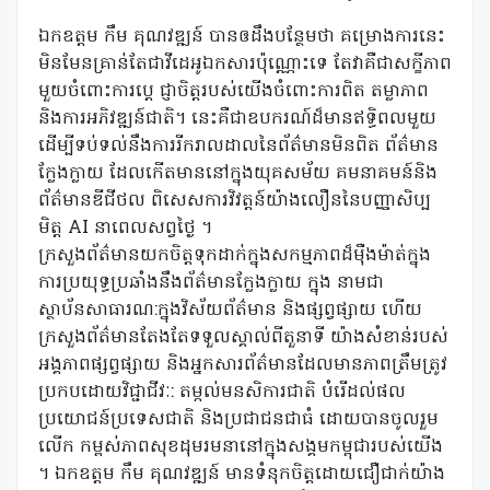
ឯកឧត្ដម កឹម គុណវឌ្ឍន៍ បានឲដឹងបន្ថែមថា គម្រោងការនេះ
មិនមែនគ្រាន់តែជាវីដេអូឯកសារប៉ុណ្ណោះទេ តែវាគឺជាសក្ខីភាព
មួយចំពោះការប្តេ ជ្ញាចិត្តរបស់យើងចំពោះការពិត តម្លាភាព
និងការអភិវឌ្ឍន៍ជាតិ។ នេះគឺជាឧបករណ៍ដ៏មានឥទ្ធិពលមួយ
ដើម្បីទប់ទល់នឹងការរីករាលដាលនៃព័ត៌មានមិនពិត ព័ត៌មាន
ក្លែងក្លាយ ដែលកើតមាននៅក្នុងយុគសម័យ គមនាគមន៍និង
ព័ត៌មានឌីជីថល ពិសេសការវិវត្តន៍យ៉ាងលឿននៃបញ្ញាសិប្ប
មិត្ត AI នាពេលសព្វថ្ងៃ ។
ក្រសួងព័ត៌មានយកចិត្តទុកដាក់ក្នុងសកម្មភាពដ៏ម៉ឺងម៉ាត់ក្នុង
ការប្រយុទ្ធប្រឆាំងនឹងព័ត៌មានក្លែងក្លាយ ក្នុង នាមជា
ស្ថាប័នសាធារណ:ក្នុងវិស័យព័ត៌មាន និងផ្សព្វផ្សាយ ហើយ
ក្រសួងព័ត៌មានតែងតែទទួលស្គាល់ពីតួនាទី យ៉ាងសំខាន់របស់
អង្គភាពផ្សព្វផ្សាយ និងអ្នកសារព័ត៌មានដែលមានភាពត្រឹមត្រូវ
ប្រកបដោយវិជ្ជាជីវៈ: តម្កល់មនសិការជាតិ បំរើដល់ផល
ប្រយោជន៍ប្រទេសជាតិ និងប្រជាជនជាធំ ដោយបានចូលរួម
លើក កម្ពស់ភាពសុខដុមរមនានៅក្នុងសង្គមកម្ពុជារបស់យើង
។ ឯកឧត្ដម កឹម គុណវឌ្ឍន៍ មានទំនុកចិត្តដោយជឿជាក់យ៉ាង