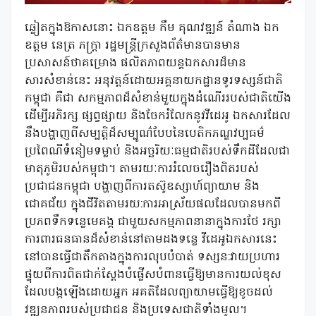
ឆ្លៀតក្នុងឱកាសនោះ ឯកឧត្ដម កឹម គុណវឌ្ឍន៍ តំណាង ឯក
ឧត្តម នេត្រ ភក្ត្រា រដ្ឋមន្ត្រីក្រសួងព័ត៌មានបានមាន
ប្រសាសន៍ថាគម្រោង ផលិតភាពយន្តឯកសារដ៏មាន
សារសំខាន់នេះ អនុវត្តន៍ដោយអគ្គនាយកដ្ឋានទូរទស្សន៍ជាតិ
កម្ពុជា គឺជា សកម្មភាពដ៏សំខាន់មួយក្នុងដំណើររបស់ជាតិយើង
ដើម្បីអភិរក្ស ផ្សព្វផ្សាយ និងចែករំលែកនូវវីដេអូ ឯកសារដែល
នឹងបង្ហាញពីសម្បត្តិដ៏សម្បូណ៌បែបនៃបេតិកភណ្ឌវប្បធម៌
ប្រពៃណីទំនៀមទម្លាប់ និងអច្ឆរិយៈធម្មជាតិរបស់ទឹកដីដែលជា
មាតុភូមិរបស់កម្ពុជា។ តាមរយៈការរំលេចរឿងពិតរបស់
ប្រជាជនកម្ពុជា បង្ហាញពីការតស៊ូឧស្សាហ៍ព្យាយាម និង
ជោគជ័យ ក្នុងជីវិតតាមរយ:ការអាស្រ័យផលដែលបានមកពី
ប្រភពទឹកទន្លេមេគង្គ ជាមួយសកម្មភាពនានាក្នុងការថែ រក្សា
ការពារធនធានដ៏សំខាន់នៅតាមដងទន្លេ វីដេអូឯកសារនេះ
នៅបានធ្វើជាតឹកតាងក្នុងការលុបបំបាត់ ទស្សន:វាយប្រហារ
ផ្ទុយពីការពិតជាក់ស្តែងបំផ្លើសបំពានធ្វើឱ្យមានការយល់ខុស
ដែលបង្កឡើងដោយអ្នក អគតិដែលព្យាយាមធ្វើឱ្យខូចដល់
វឌ្ឍនភាពរបស់ប្រជាជន និងប្រទេសជាតិទាំងមូល។