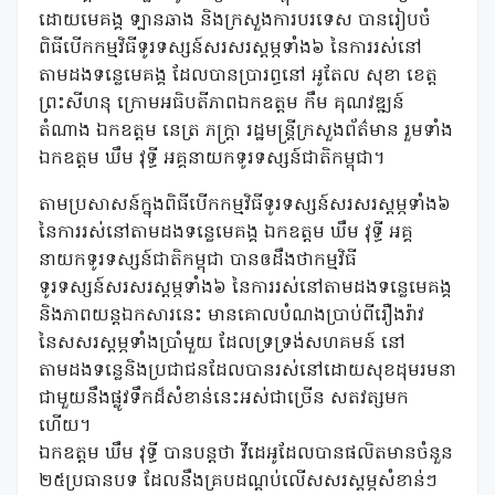
ដោយមេគង្គ ទ្បានឆាង និងក្រសួងការបរទេស បានរៀបចំ
ពិធីបើកកម្មវិធីទូរទស្សន៍សរសរស្តម្ភទាំង៦ នៃការរស់នៅ
តាមដងទន្លេមេគង្គ ដែលបានប្រារព្ធនៅ អូតែល សុខា ខេត្ត
ព្រះសីហនុ ក្រោមអធិបតីភាពឯកឧត្ដម កឹម គុណវឌ្ឍន៍
តំណាង ឯកឧត្តម នេត្រ ភក្ត្រា រដ្ឋមន្ត្រីក្រសួងព័ត៌មាន រួមទាំង
ឯកឧត្តម ឃឹម វុទ្ធី អគ្គនាយកទូរទស្សន៍ជាតិកម្ពុជា។
តាមប្រសាសន៍ក្នុងពិធីបើកកម្មវិធីទូរទស្សន៍សរសរស្តម្ភទាំង៦
នៃការរស់នៅតាមដងទន្លេមេគង្គ ឯកឧត្តម ឃឹម វុទ្ធី អគ្គ
នាយកទូរទស្សន៍ជាតិកម្ពុជា បានឲដឹងថាកម្មវិធី
ទូរទស្សន៍សរសរស្តម្ភទាំង៦ នៃការរស់នៅតាមដងទន្លេមេគង្គ
និងភាពយន្តឯកសារនេះ មានគោលបំណងប្រាប់ពីរឿងរ៉ាវ
នៃសសរស្តម្ភទាំងប្រាំមួយ ដែលទ្រទ្រង់សហគមន៍ នៅ
តាមដងទន្លេនិងប្រជាជនដែលបានរស់នៅដោយសុខដុមរមនា
ជាមួយនឹងផ្លូវទឹកដ៏សំខាន់នេះអស់ជាច្រើន សតវត្សមក
ហើយ។
ឯកឧត្តម ឃឹម វុទ្ធី បានបន្តថា វីដេអូដែលបានផលិតមានចំនួន
២៥ប្រធានបទ ដែលនឹងគ្របដណ្តប់លើសសរស្តម្ភសំខាន់ៗ