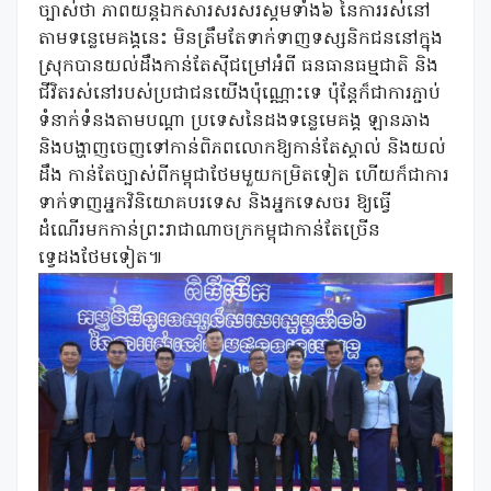
ច្បាស់ថា ភាពយន្តឯកសារសរសរស្គមទាំង៦ នៃការរស់នៅ
តាមទន្លេមេគង្គនេះ មិនត្រឹមតែទាក់ទាញទស្សនិកជននៅក្នុង
ស្រុកបានយល់ដឹងកាន់តែស៊ីជម្រៅអំពី ធនធានធម្មជាតិ និង
ជីវិតរស់នៅរបស់ប្រជាជនយើងប៉ុណ្ណោះទេ ប៉ុន្តែក៏ជាការភ្ជាប់
ទំនាក់ទំនងតាមបណ្តា ប្រទេសនៃដងទន្លេមេគង្គ ឡានឆាង
និងបង្ហាញចេញទៅកាន់ពិភពលោកឱ្យកាន់តែស្គាល់ និងយល់
ដឹង កាន់តែច្បាស់ពីកម្ពុជាថែមមួយកម្រិតទៀត ហើយក៏ជាការ
ទាក់ទាញអ្នកវិនិយោគបរទេស និងអ្នកទេសចរ ឱ្យធ្វើ
ដំណើរមកកាន់ព្រះរាជាណាចក្រកម្ពុជាកាន់តែច្រើន
ទ្វេដងថែមទៀត៕