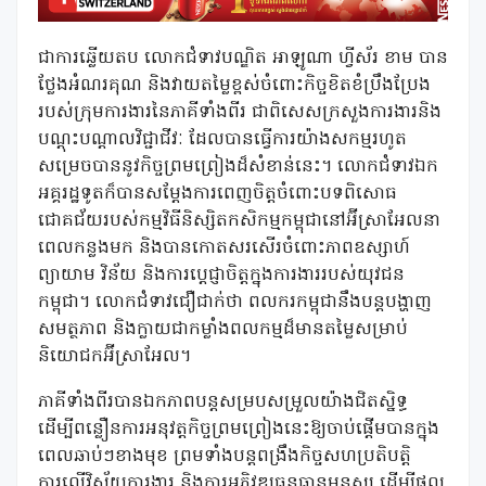
ជាការឆ្លើយតប លោកជំទាវបណ្ឌិត អាឡូណា ហ្វីស័រ ខាម បាន
ថ្លែងអំណរគុណ និងវាយតម្លៃខ្ពស់ចំពោះកិច្ចខិតខំប្រឹងប្រែង
របស់ក្រុមការងារនៃភាគីទាំងពីរ ជាពិសេសក្រសួងការងារនិង
បណ្ដុះបណ្ដាលវិជ្ជាជីវៈ ដែលបានធ្វើការយ៉ាងសកម្មរហូត
សម្រេចបាននូវកិច្ចព្រមព្រៀងដ៏សំខាន់នេះ។ លោកជំទាវឯក
អគ្គរដ្ឋទូតក៏បានសម្តែងការពេញចិត្តចំពោះបទពិសោធ
ជោគជ័យរបស់កម្មវិធីនិស្សិតកសិកម្មកម្ពុជានៅអ៊ីស្រាអែលនា
ពេលកន្លងមក និងបានកោតសរសើរចំពោះភាពឧស្សាហ៍
ព្យាយាម វិន័យ និងការប្តេជ្ញាចិត្តក្នុងការងាររបស់យុវជន
កម្ពុជា។ លោកជំទាវជឿជាក់ថា ពលករកម្ពុជានឹងបន្តបង្ហាញ
សមត្ថភាព និងក្លាយជាកម្លាំងពលកម្មដ៏មានតម្លៃសម្រាប់
និយោជកអ៊ីស្រាអែល។
ភាគីទាំងពីរបានឯកភាពបន្តសម្របសម្រួលយ៉ាងជិតស្និទ្ធ
ដើម្បីពន្លឿនការអនុវត្តកិច្ចព្រមព្រៀងនេះឱ្យចាប់ផ្តើមបានក្នុង
ពេលឆាប់ៗខាងមុខ ព្រមទាំងបន្តពង្រឹងកិច្ចសហប្រតិបត្តិ
ការលើវិស័យការងារ និងការអភិវឌ្ឍធនធានមនុស្ស ដើម្បីផល