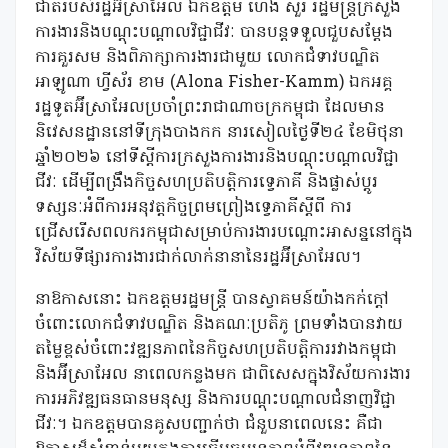
ជាតិរបស់រដ្ឋអ៊ីស្រាអែល ឯកឧត្តម ហេង សួរ រដ្ឋមន្រ្តីក្រសួង
ការងារនិងបណ្ដុះបណ្ដាលវិជ្ជាជីវៈ បានបន្តទទួលជួបសម្តែង
ការគួរសម និងពិភាក្សាការងារជាមួយ លោកជំទាវបណ្ឌិត
អាឡូណា ហ្វីស័រ ខាម (Alona Fisher-Kamm) ឯកអគ្គ
រដ្ឋទូតអ៊ីស្រាអែលប្រចាំព្រះរាជាណាចក្រកម្ពុជា ដែលមាន
និវេសនដ្ឋាននៅទីក្រុងបាងកក នារសៀលថ្ងៃទី២៤ ខែមិថុនា
ឆ្នាំ២០២៦ នៅទីស្តីការក្រសួងការងារនិងបណ្ដុះបណ្ដាលវិជ្ជា
ជីវៈ ដើម្បីពង្រឹងកិច្ចសហប្រតិបត្តិការទ្វេភាគី និងផ្លាស់ប្តូរ
ទស្សនៈអំពីការអនុវត្តកិច្ចព្រមព្រៀងទ្វេភាគីស្តីពី ការ
ជ្រើសរើសពលករកម្ពុជាសម្រាប់ការងារបណ្តោះអាសន្ននៅក្នុង
វិស័យទីផ្សារការងារជាក់លាក់នានានៃរដ្ឋអ៊ីស្រាអែល។
នាឱកាសនោះ ឯកឧត្តមរដ្ឋមន្ត្រី បានស្វាគមន៍យ៉ាងកក់ក្តៅ
ចំពោះលោកជំទាវបណ្ឌិត និងគណៈប្រតិភូ ព្រមទាំងបានវាយ
តម្លៃខ្ពស់ចំពោះវឌ្ឍនភាពនៃកិច្ចសហប្រតិបត្តិការរវាងកម្ពុជា
និងអ៊ីស្រាអែល នាពេលកន្លងមក ជាពិសេសក្នុងវិស័យការងារ
ការអភិវឌ្ឍធនធានមនុស្ស និងការបណ្តុះបណ្តាលជំនាញវិជ្ជា
ជីវៈ។ ឯកឧត្តមបានគូសបញ្ជាក់ថា ជំនួបនាពេលនេះ គឺជា