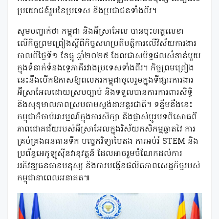
ប្រយោជន៍រួមនៃប្រទេស និងប្រជាជនទាំងពីរ។
សូមបញ្ជាក់ថា កម្ពុជា និងអ៊ីស្រាអែល បានចុះហត្ថលេខា
លើកិច្ចព្រមព្រៀងស្តីពីកិច្ចសហប្រតិបត្តិការលើវិស័យការងារ
កាលពីថ្ងៃទី១ ខែធ្នូ ឆ្នាំ២០២៥ ដែលជាសមិទ្ធផលសំខាន់មួយ
ក្នុងទំនាក់ទំនងទ្វេភាគីរវាងប្រទេសទាំងពីរ។ កិច្ចព្រមព្រៀង
នេះនឹងបើកឱកាសឱ្យពលករកម្ពុជាចូលរួមក្នុងទីផ្សារការងារ
អ៊ីស្រាអែលដោយស្របច្បាប់ និងទទួលបានការការពារសិទ្ធិ
និងសុខុមាលភាពស្របតាមស្តង់ដាអន្តរជាតិ។ ទន្ទឹមនឹងនេះ
កម្ពុជាក៏ចាប់អារម្មណ៍ក្នុងការសិក្សា និងផ្លាស់ប្តូរបទពិសោធពី
ភាពជោគជ័យរបស់អ៊ីស្រាអែលក្នុងវិស័យកសិកម្មឆ្លាតវៃ ការ
គ្រប់គ្រងធនធានទឹក បច្ចេកវិទ្យាបៃតង ការអប់រំ STEM និង
ប្រព័ន្ធអេកូឡូស៊ីនវានុវត្តន៍ ដែលអាចរួមចំណែកដល់ការ
អភិវឌ្ឍធនធានមនុស្ស និងការបង្កើនផលិតភាពសេដ្ឋកិច្ចរបស់
កម្ពុជានាពេលអនាគត៕