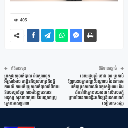
405
ព័ត៌មានមុន
ព័ត៌មានបន្ទាប់
ក្រសួងសុខាភិបាល និងស្ថានទូត
ទេសរដ្ឋមន្ត្រី ថោង ខុន ប្រគល់
អ៊ីស្រាអែល បង្កើនកិច្ចសហប្រតិបត្តិ
វិញ្ញាបនបត្របណ្តុះបណ្តាល ផែនការមេ
ការលើ ការអភិវឌ្ឍសុខាភិបាលឌីជីថល
អភិវឌ្ឍទេសចរណ៍ខេត្តសៀមរាប និង
និងបច្ចេកវិទ្យា ការអភិវឌ្ឍធនធាន
ដឹកនាំពិគ្រោះយោបល់ លើសេចក្តី
មនុស្ស សុខភាពកុមារ និងវេជ្ជសាស្រ្ត
ព្រាងវិធានការគន្លឹះអភិវឌ្ឍន៍ទេសចរណ៍
គ្រោះអាសន្ននានា
សៀមរាប-អង្គរ