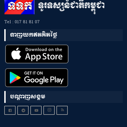
Tel : 017 81 81 07
ទាញយកឥតគិតថ្លៃ
បណ្តាញសង្គម