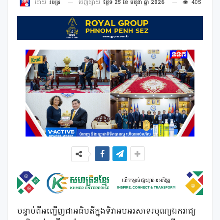
ចេញផ្សាយ
ថ្ងៃទី 25 ខែ មិថុនា ឆ្នាំ 2026
405
ដោយ
វិចិត្រ
បន្ទាប់ពីអញ្ជើញជាអធិបតីក្នុងទិវាអបអរសាទរបុណ្យឯករាជ្យ