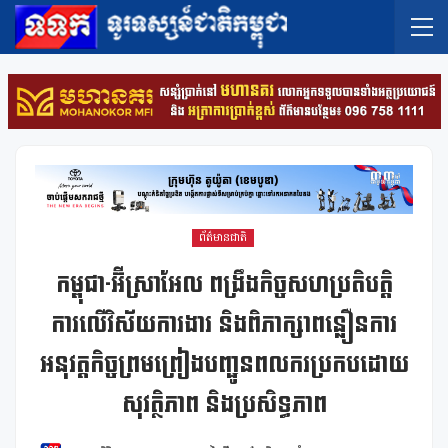
ព័ត៌មានជាតិ
កម្ពុជា-អ៊ីស្រាអែល ពង្រឹងកិច្ចសហប្រតិបត្តិ
ការលើវិស័យការងារ និងពិភាក្សាពន្លឿនការ
អនុវត្តកិច្ចព្រមព្រៀងបញ្ជូនពលករប្រកបដោយ
សុវត្ថិភាព និងប្រសិទ្ធភាព