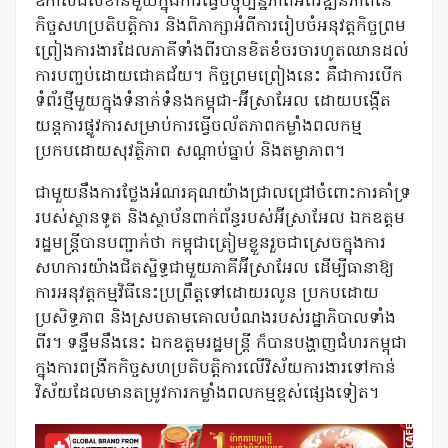
ឱកាសដ៏សំខាន់មួយក្នុងការធ្វើបច្ចុប្បន្នភាពអំពីវឌ្ឍនភាពនៃ
កិច្ចសហប្រតិបត្តិការ និងពិភាក្សាអំពីការរៀបចំអនុវត្តកិច្ចព្រម
ព្រៀងការងារដែលភាគីទាំងពីរបានខិតខំចរចារហូតឈានដល់
ការបញ្ចប់ដោយជោគជ័យ។ កិច្ចព្រមព្រៀងនេះ គឺជាការបើក
ទំព័រថ្មីមួយក្នុងទំនាក់ទំនងកម្ពុជា-អ៊ីស្រាអែល ដោយបង្កើត
យន្តការផ្លូវការសម្រាប់ការធ្វើចល័តភាពកម្លាំងពលកម្ម
ប្រកបដោយសុវត្ថិភាព សណ្តាប់ធ្នាប់ និងតម្លាភាព។
ជាមួយនឹងការថ្លែងអំណរគុណយ៉ាងជ្រាលជ្រៅចំពោះការគាំទ្រ
របស់ស្ថានទូត និងស្ថាប័នពាក់ព័ន្ធរបស់អ៊ីស្រាអែល ឯកឧត្តម
រដ្ឋមន្ត្រីបានបញ្ជាក់ថា កម្ពុជាត្រៀមខ្លួនរួចជាស្រេចក្នុងការ
សហការយ៉ាងជិតស្និទ្ធជាមួយភាគីអ៊ីស្រាអែល ដើម្បីធានាឱ្យ
ការអនុវត្តកម្មវិធីនេះប្រព្រឹត្តទៅដោយរលូន ប្រកបដោយ
ប្រសិទ្ធភាព និងស្របតាមគោលបំណងរបស់រដ្ឋាភិបាលទាំង
ពីរ។ ទន្ទឹមនឹងនេះ ឯកឧត្តមរដ្ឋមន្ត្រី ក៏បានបង្ហាញជំហរកម្ពុជា
ក្នុងការពង្រីកកិច្ចសហប្រតិបត្តិការលើវិស័យការងារទៅកាន់
វិស័យដែលមានតម្រូវការកម្លាំងពលកម្មខ្ពស់ផ្សេងទៀត។