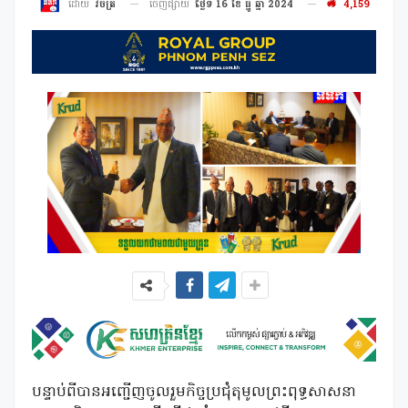
ចេញផ្សាយ
ថ្ងៃទី 16 ខែ ធ្នូ ឆ្នាំ 2024
4,159
ដោយ
វិចិត្រ
បន្ទាប់ពីបានអញ្ជើញចូលរួមកិច្ចប្រជុំតុមូលព្រះពុទ្ធសាសនា