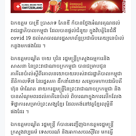
ឯកឧត្តម បាឌ្រី ប្រាសាទ ភែនឌី ក៏បានថ្លែងអំណរគុណដល់
រាជរដ្ឋាភិបាលកម្ពុជា ដែលបានផ្ដល់ជំនួយ ក្នុងវិបត្តិនៃជំងឺ
covid 19 ដល់សាធារណរដ្ឋសហព័ន្ធប្រជាធិបតេយ្យនេប៉ាល់
កន្លងមកផងដែរ ។
ឯកឧត្តមបណ្ឌិត ចាយ បូរិន រដ្ឋមន្ត្រីក្រសួងធម្មការនិង
សាសនា នៃព្រះរាជាណាចក្រកម្ពុជា បានជម្រាបជូន
ភាគីនេប៉ាល់ស្តីពីគោលនយោបាយរបស់រាជរដ្ឋាភិបាលកម្ពុជា
នីតិកាលទី៧ នៃរដ្ឋសភា ដឹកនាំដោយ សម្តេចមហាបវរធិបតី
ហ៊ុន ម៉ាណែត នាយករដ្ឋមន្ត្រីនៃព្រះរាជាណាចក្រកម្ពុជា និង
បានសំណូមពរដល់ភាគីនេប៉ាល់ ពិចារណាក្នុងការលើកលែង
ទិដ្ឋាការសម្រាប់ព្រះសង្ឃខែ្មរ ដែលគង់នៅវត្តខ្មែរលុម្ពិនី
ផងដែរ ។
ឯកឧត្តមបណ្ឌិត រដ្ឋមន្ត្រី ក៍បានអញ្ជើញឯកឧត្តមរដ្ឋមន្ត្រី
ក្រសួងវប្បធម៌ ទេសចរណ៍ និងអាកាសចរស៊ីវិល មកធ្វើ