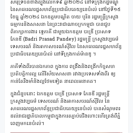
សមុទ្រចិនខាងត្បូងលើកទី៩ ឆ្នាំ២០២៤ នៅទីក្រុងកដ្ឋមណ្ឌូ
នៃសាធារណរដ្ឋសហព័ន្ធប្រជាធិបតេយ្យនេប៉ាល់ នៅថ្ងៃទី១៥
ខែធ្នូ ឆ្នាំ២០២៤ ឯកឧត្តមបណ្ឌិត ចាយ បូរិន រដ្ឋមន្ត្រីក្រសួង
ធម្មការនិងសាសនា នៃព្រះរាជាណាចក្រកម្ពុជា បានជួប
ពិភាក្សាការងារ ទ្វេភាគី ជាមួយឯកឧត្តម បាឌ្រី ប្រាសាទ
ភែនឌី (Badri Prasad Pandey) រដ្ឋមន្ត្រី ក្រសួងវប្បធម៌
ទេសចរណ៍ និងអាកាសចរណ៍ស៊ីវិល នៃសាធារណរដ្ឋសហព័ន្ធ
ប្រជាធិបតេយ្យនេប៉ាល់ នៅទីក្រុងកាត់ម៉ានឌូ ។
ភាគីទាំងពីរបានឯកភាព ក្នុងការ ពង្រឹងនិងពង្រីកកិច្ចសហ
ប្រតិបត្តិការល្អ លើវិស័យសាសនា រវាងប្រទេសទាំងពីរ ឲ្យ
កាន់តែរឹងមាំនិងល្អថែមទៀត នាពេលអនាគត។
ក្នុងជំនួបនោះ ឯកឧត្តម បាឌ្រី ប្រាសាទ ភែនឌី រដ្ឋមន្ត្រី
ក្រសួងវប្បធម៌ ទេសចរណ៍ និងអាកាសចរណ៍ស៊ីវិល នៃ
សាធារណរដ្ឋសហព័ន្ធប្រជាធិបតេយ្យនេប៉ាល់ បានសំណូមពរ
ដល់រាជរដ្ឋាភិបាលកម្ពុជាក្នុងការតភ្ជាប់ជើងហោះហើរត្រង់ពីភ្នំ
ពេញមកនេប៉ាល់។