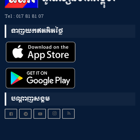
Tel : 017 81 81 07
ទាញយកឥតគិតថ្លៃ
បណ្តាញសង្គម