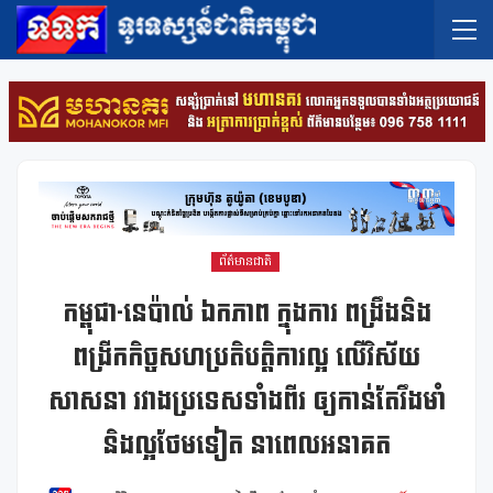
ព័ត៌មានជាតិ
កម្ពុជា-នេប៉ាល់ ឯកភាព ក្នុងការ ពង្រឹងនិង
ពង្រីកកិច្ចសហប្រតិបត្តិការល្អ លើវិស័យ
សាសនា រវាងប្រទេសទាំងពីរ ឲ្យកាន់តែរឹងមាំ
និងល្អថែមទៀត នាពេលអនាគត