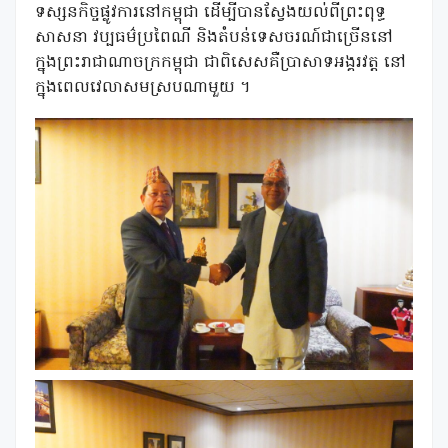
ទស្សនកិច្ចផ្លូវការនៅកម្ពុជា ដើម្បីបានស្វែងយល់ពីព្រះពុទ្ធ
សាសនា វប្បធម៌ប្រពៃណី និងតំបន់ទេសចរណ៍ជាច្រើននៅ
ក្នុងព្រះរាជាណាចក្រកម្ពុជា ជាពិសេសគឺប្រាសាទអង្គរវត្ត នៅ
ក្នុងពេលវេលាសមស្របណាមួយ ។