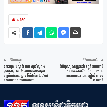
4,159
ព័ត៌មានមុន
ព័ត៌មានបន្ទាប់
ឯកឧត្តម បណ្ឌតិ អ៊ាង សុផល្លែត ៖
ពិធីបុណ្យសមុទ្រនៅខេត្តកំពតបញ្ចប់
ក្រសួងបានដាក់ចេញនូវយុទ្ធសាស្រ្ត
ដោយជោគជ័យ និងទទួលបាន
ចក្រាវិស័យបរិស្ថាន ២០២៣ ២០២៨
ការកោតសរសើរពីភ្ញៀវជាតិ និង
ក្នុងនោះមាន “ភាពស្អាត”
អន្តរជាតិ