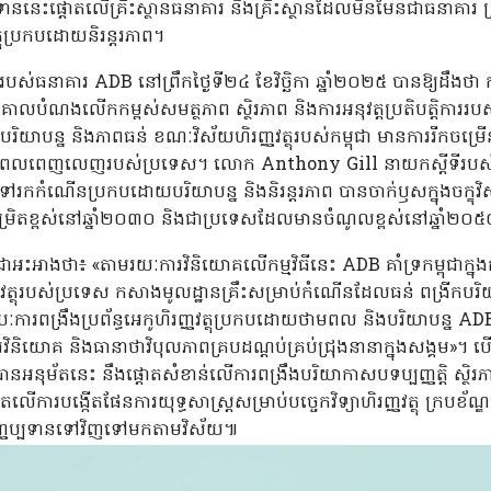
ទាននេះផ្តោតលើគ្រឹះស្ថានធនាគារ និងគ្រឹះស្ថានដែលមិនមែនជាធនាគារ ព្រម
ត្ថុប្រកបដោយនិរន្តរភាព។
់ធនាគារ ADB នៅព្រឹកថ្ងៃទី២៤ ខែវិច្ឆិកា ឆ្នាំ២០២៥ បានឱ្យដឹងថា កម្ម
ានគោលបំណងលើកកម្ពស់សមត្ថភាព ស្ថិរភាព និងការអនុវត្តប្រតិបត្តិការ
បរិយាបន្ន និងភាពធន់ ខណៈវិស័យហិរញ្ញវត្ថុរបស់កម្ពុជា មានការរីកចម្រើន
សក្តានុពលពេញលេញរបស់ប្រទេស។ លោក Anthony Gill នាយកស្តីទីរបស់
ទៅរកកំណើនប្រកបដោយបរិយាបន្ន និងនិរន្តរភាព បានចាក់ឫសក្នុងចក្ខុវិ
ិតខ្ពស់នៅឆ្នាំ២០៣០ និងជាប្រទេសដែលមានចំណូលខ្ពស់នៅឆ្នាំ២០
ជាអះអាងថា៖ «តាមរយៈការវិនិយោគលើកម្មវិធីនេះ ADB គាំទ្រកម្ពុជាក្នុង
ញ្ញវត្ថុរបស់ប្រទេស កសាងមូលដ្ឋានគ្រឹះសម្រាប់កំណើនដែលធន់ ពង្រីកបរិយាបន
ការពង្រឹងប្រព័ន្ធអេកូហិរញ្ញវត្ថុប្រកបដោយថាមពល និងបរិយាបន្ន
ារវិនិយោគ និងធានាថាវិបុលភាពគ្របដណ្ដប់គ្រប់ជ្រុងនានាក្នុងសង្គ
អនុម័តនេះ នឹងផ្តោតសំខាន់លើការពង្រឹងបរិយាកាសបទប្បញ្ញត្តិ ស្ថិរភាពហ
ោតលើការបង្កើតផែនការយុទ្ធសាស្ត្រសម្រាប់បច្ចេកវិទ្យាហិរញ្ញវត្ថុ ក្របខ័ណ្ឌ
ហិរញ្ញប្បទានទៅវិញទៅមកតាមវិស័យ៕