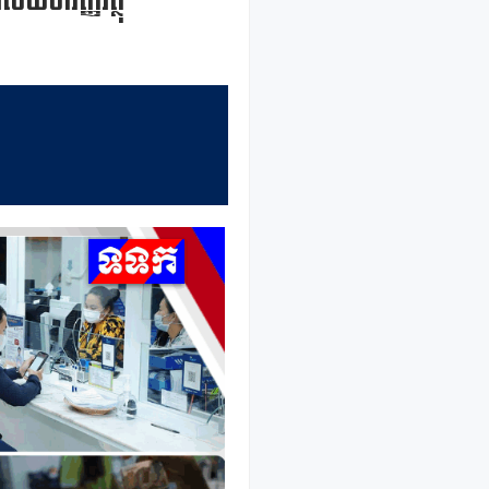
ស័យហិរញ្ញវត្ថុ