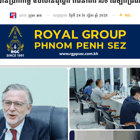
ានប្រាក់កម្ចី ៥០លានដុល្លារ ពីធនាគារ ADB ដើម្បីពង្រឹងវិ
ចេញផ្សាយ
ថ្ងៃទី 24 ខែ វច្ឆិកា ឆ្នាំ 2025
881
ដោយ
ប្រុស អាន