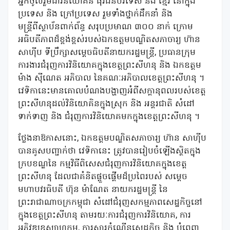
អ្នកចូលរួមជាវិនិយោគិន ធុរជនបរទេស និង ខ្មែរ នៅក្នុង
ប្រទេស និង ក្រៅប្រទេស រួមទាំង
ថ្នាក់ដឹកនាំ និង
មន្ត្រីពី
ស្ថាប័នពាក់ព័ន្ធ
សរុបប្រមាណ ៣០០ នាក់
ក្រោម
អធិបតីភាពដ៏ខ្ពង់ខ្ពស់របស់
ឯកឧត្តមបណ្ឌិតសភាចារ្យ
ហ៊ាន
សាហ៊ីប
ទីប្រឹក្សាសម្តេចធិបតីនាយករដ្ឋមន្រ្តី
,
ប្រធានក្រុម
ការងារជំរុញការវិនិយោគក្នុងខេត្តព្រះសីហនុ
និង ឯកឧត្តម
ម៉ាង ស៊ីណេត
អភិបាល នៃគណៈអភិបាលខេត្តព្រះសីហនុ
។
វេទិកានេះមានគោលបំណង
បង្ហាញអំពីសក្តានុពលរបស់ខេត្ត
ព្រះសីហនុ
ដល់វិនិយោគិន
ក្នុងស្រុក និង អន្តរជាតិ
សំដៅ
ទាក់ទាញ និង
ជំរុញការ
វិនិយោគ
មកក្នុងខេត្តព្រះសីហនុ
។
ថ្លែងនាឱកាសនោះ, ឯកឧត្តមបណ្ឌិតសភាចារ្យ
ហ៊ាន សាហ៊ីប
បាន
គូស
បញ្ជាក់ថា វេទិកានេះ
ត្រូវបាន
រៀបចំឡើងស្ថិតក្នុង
ក្របខណ្ឌនៃ
កម្មវិធីពិសេសជំរុញការវិនិយោគក្នុងខេត្ត
ព្រះសីហនុ
ដែលជា
គំនិតផ្ដួចផ្ដើមដ៏ប្រពៃរបស់
សម្ដេច
មហាបវរធិបតី
ហ៊ុន ម៉ាណែត
នាយករដ្ឋមន្ត្រី នៃ
ព្រះរាជាណាចក្រកម្ពុជា
សំដៅជំរុញ
សកម្មភាពសេដ្ឋកិច្ចនៅ
ក្នុងខេត្តព្រះសីហនុ
តាមរយៈការជំរុញការវិនិយោគ
,
ការ
អភិវឌ្ឍឧស្សាហកម្ម
,
ការស្តារ
កំណើនសេដ្ឋកិច្ច
និង
បំពេញ