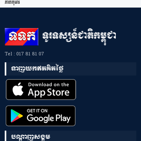
ភាពកុមារ
Tel : 017 81 81 07
ទាញយកឥតគិតថ្លៃ
បណ្តាញសង្គម