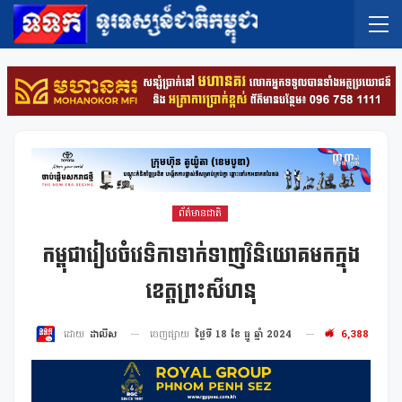
ព័ត៌មានជាតិ
កម្ពុជារៀបចំវេទិកាទាក់ទាញវិនិយោគមកក្នុង
ខេត្តព្រះសីហនុ
ចេញផ្សាយ
ថ្ងៃទី 18 ខែ ធ្នូ ឆ្នាំ 2024
6,388
ដោយ
ដាលីស