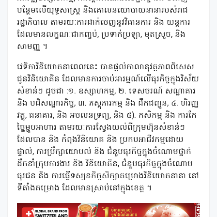
បន្ថែមលើយុទ្ធសាស្រ្ត
និង
គោលនយោបាយនានារបស់រាជ
រដ្ឋាភិបាល
តាមរយៈការដាក់ចេញនូវវិធានការ
និង
យន្តការ
ដែលមានលក្ខណៈជាកញ្ចប់
,
ប្រទាក់ប្រឡា
,
មុតស្រួច
,
និង
សាមញ្ញ
។
វេទិកាវិនិយោគនាពេលនេះ បានផ្តល់កាលានុវត្តភាពពិសេស
ជូនវិនិយោគិន
ដែលមានការចាប់អារម្មណ៍
លើធុរកិច្ចក្នុងវិស័យ
សំខាន់ៗ ដូចជា
:
១
. ឧស្សាហកម្ម
,
២
.
ទេសចរណ៍
សណ្ឋាគារ
និង
បដិសណ្ឋារកិច្ច
,
៣
.
ភស្ដុភារកម្ម
និង
ដឹកជញ្ជូន
,
៤
.
ហិរញ្ញ
វត្ថុ
,
ធនាគារ
,
និង
អចលនទ្រព្យ
,
និង
៥
).
កសិកម្ម
និង
ការកែ
ច្នៃម្ហូបអាហារ
តាមរយៈការស្វែងយល់ពីក្រុមហ៊ុនសំខាន់ៗ
ដែលបាន
និង
កំពុងវិនិយោគ
និង
ប្រកបអាជីវកម្មដោយ
ផ្ទាល់
, ការប្រឹក្សាយោបល់ និង ជំនួបធុរកិច្ចក្នុងចំណោមថ្នាក់
ដឹកនាំក្រុមការងារ និង វិនិយោគិន, ជំនួបធុរកិច្ចក្នុងចំណោម
ធុរជន
និង
ការ
ធ្វើ
ទស្សនកិច្ចសិក្សា
គម្រោងវិនិយោគនានា
នៅ
ទីតាំង
គម្រោង ដែលមានស្រាប់នៅក្នុងខេត្ត
។