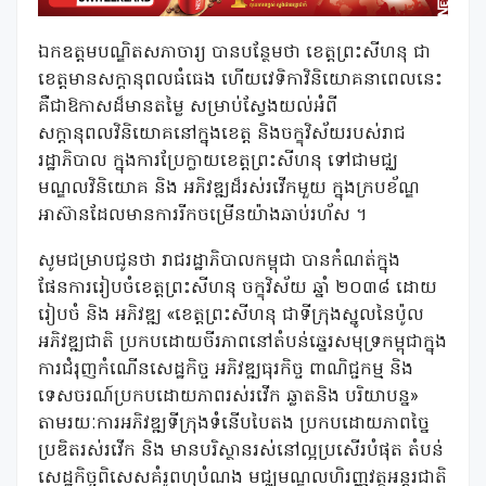
ឯកឧត្តមបណ្ឌិតសភាចារ្យ
បានបន្ថែមថា ខេត្តព្រះសីហនុ
ជា
ខេត្តមានសក
នុពលធំធេង
ហើយវេទិកាវិនិយោគនាពេលនេះ
គឺជាឱកាសដ៏មានតម្លៃ
សម្រាប់ស្វែងយល់
អំ
ពី
សក្ដានុពលវិនិយោគ
នៅ
ក្នុងខេត្ត
និង
ចក្ខុវិស័យរបស់រាជ
រដ្ឋាភិបាល
ក្នុងការប្រែក្លាយខេត្តព្រះសីហនុ
ទៅជាមជ្ឈ
មណ្ឌលវិនិយោគ
និង
អភិវឌ្ឍ
ដ៏រស់រវើកមួយ
ក្នុងក្របខ័ណ្ឌ
អាស៊ាន
ដែលមានការរីកចម្រើនយ៉ាងឆាប់រហ័ស
។
សូមជម្រាបជូនថា
រាជរដ្ឋាភិ
បាលកម្ពុជា បានកំណត់ក្នុង
ផែនការរៀបចំខេត្តព្រះសីហនុ
ចក្ខុវិស័យ
ឆ្នាំ
២០៣៨
ដោយ
រៀបចំ
និង
អភិវឌ្ឍ
«
ខេត្តព្រះសីហនុ
ជាទីក្រុងស្នូលនៃប៉ូល
អភិវឌ្ឍជាតិ
ប្រកបដោយចីរភាព
នៅតំបន់ឆ្នេរសមុទ្រកម្ពុជាក្នុង
ការជំរុញកំណើនសេដ្ឋកិច្ច
អភិវឌ្ឍធុរកិច្ច
ពាណិជ្ជកម្ម
និង
ទេសចរណ៍ប្រកប
ដោយភាពរស់រវើក
ឆ្លាត
និង
បរិយាបន្ន
»
តាមរយៈការអភិវឌ្ឍទីក្រុងទំនើបបៃតង
ប្រកបដោយភាពច្នៃ
ប្រឌិត
រស់រវើក
និង
មាន
បរិស្ថានរស់នៅល្អប្រសើរបំផុត
តំបន់
សេដ្ឋកិច្ចពិសេសគំរូពហុបំណង
មជ្ឈមណ្ឌលហិរញ្ញវត្ថុអន្តរជាតិ