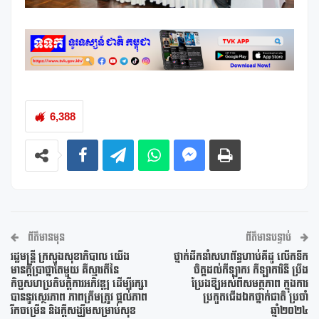
6,388
ព័ត៌មានមុន
ព័ត៌មានបន្ទាប់
រដ្ឋមន្រ្តី ក្រសួងសុខាភិបាល យើង
ថ្នាក់ដឹកនាំសហព័ន្ធហាប់គីដូ លើកទឹក
មានក្តីប្រាថ្នាតែមួយ គឺស្មារតីនៃ
ចិត្តដល់កីឡាករ កីឡាការិនី ប្រឹង
កិច្ចសហប្រតិបត្តិការអភិវឌ្ឍ ដើម្បីរក្សា
ប្រែងឱ្យអស់ពីសមត្ថភាព ក្នុងការ
បាននូវស្ថេរភាព ភាពត្រឹមត្រូវ ផ្តល់ភាព
ប្រកួតជើងឯកថ្នាក់ជាតិ ប្រចាំ
រីកចម្រើន និងក្តីសង្ឃឹមសម្រាប់សុខ
ឆ្នាំ២០២៤