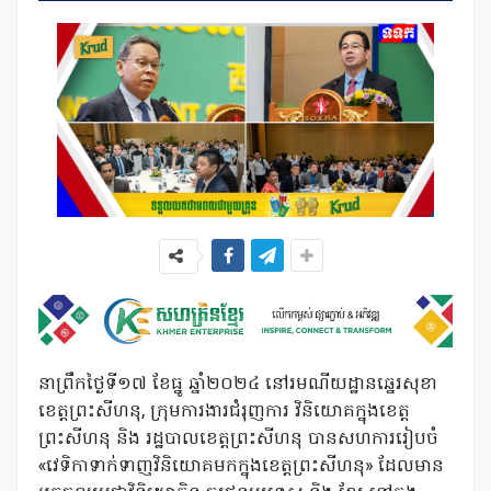
នា
ព្រឹក
ថ្ងៃទី១
៧
ខែធ្នូ ឆ្នាំ២០២៤ នៅ
រមណីយដ្ឋានឆ្នេរសុខា
ខេត្តព្រះសីហនុ,
ក្រុមការងារជំរុញការ
វិ
និយោគក្នុងខេត្ត
ព្រះសីហនុ
និង រដ្ឋបាលខេត្តព្រះសីហនុ បានសហការរៀបចំ
«
វេទិកា
ទាក់ទាញ
វិនិយោគ
មកក្នុង
ខេត្តព្រះសីហនុ
»
ដែលមាន