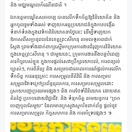
និង
មជ្ឈមណ្ឌលកំណើនជាតិ
។
ឯកឧត្តមបណ្ឌិតសភាចារ្យ
បានលើកទឹកចិត្តឱ្យ
វិនិយោគិន និង
អ្នកចូលរួមទាំងអស់
ទាញយក
អត្ថប្រយោជន៍ក្នុងការបង្កើត
ទំនាក់ទំនងក្នុងវេទិកាវិនិយោគនាថ្ងៃនេះ
ដើម្បីទាញយក
ឱកាសពីសក
នុពលនៃខេត្តព្រះសីហនុ
តាមលទ្ធភាពជាក់
ស្តែង
ព្រមទាំងដាក់ពាក្យស្នើមកក្រុមការងារជំរុញការវិនិយោគ
ក្នុងខេត្តព្រះសីហនុ ។ ជាមួយនេះ, ក្រុមការងារនឹងបន្តបំពេញ
ភារកិច្ចរបស់ខ្លួន ក្នុងការផ្តល់សេវាប្រឹក្សាយោបល់, ការ
ពន្យល់
ច្បាស់ៗ, ការពិនិត្យ និង សម្រេចជាគោលការណ៍ផ្តល់ការលើក
ទឹកចិត្ត ការអនុគ្រោះ ការសម្រួល
នីតិវិធី និង ការសម្រប
សម្រួលវិវាទក្រៅប្រព័ន្ធតុលាការ, ការសម្របសម្រួលដោះ
ស្រាយបញ្ហាប្រឈមផ្សេងៗ និង ការថែទាំវិនិយោគ
ដោយឥត
គិតថ្លៃ
ប្រកបដោយវិជ្ជាជីវៈ និង ទំនុកចិត្ត តាមយន្តការ
“ច្រក
ចេញចូលតែមួយ”
ដែលមានក្រសួងស្ថាប័នពាក់ព័ន្ធ ផ្តល់នូវ
ការសម្របសម្រួល កិច្ចសហការ និង ការគាំទ្រផ្សេងៗ
៕