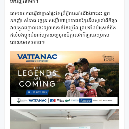
ទៅវិញទៅមក។
តាមរយៈការធ្វើជាម្ចាស់ផ្ទះនៃព្រឹត្តិការណ៍ជើងឯកនេះ អ្នក
ឧកញ៉ា សំអាង វឌ្ឍនៈសង្ឃឹមថាប្រជាជនខ្មែរនឹងស្គាល់ពីកីឡា
វាយកូនហ្គោលនេះឲ្យបានកាន់តែច្រើន ព្រមទាំងបំផុសគំនិត
ដល់បងប្អូនជំនាន់ក្រោយឲ្យចូលចិត្តលេងកីឡានេះប្រកប
ដោយមោទនភាព៕