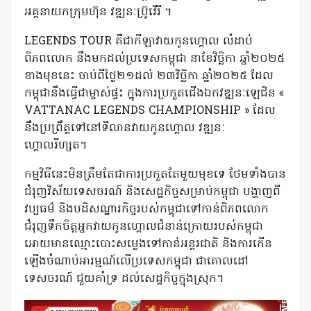
អគ្គនាយកក្រុមហ៊ុន វឌ្ឍនៈប្រ៊ូវើរី ។
LEGENDS TOUR គឺជាកីឡាវាយកូនហ្គោល លំដាប់
ពិភពលោក នឹងមកដល់ប្រទេសកម្ពុជា នាខែវិច្ឆិកា ឆ្នាំ២០២៥
ខាងមុខនេះ ចាប់ពីថ្ងៃ២១ដល់ ២៣វិច្ឆិកា ឆ្នាំ២០២៥ ដែល
កម្ពុជានឹងធ្វើជាម្ចាស់ផ្ទះ ក្នុងការប្រកួតជើងឯកវឌ្ឍនៈឡេជិន «
VATTANAC LEGENDS CHAMPIONSHIP » ដែល
នឹងប្រព្រឹត្តទៅនៅទីលានវាយកូនហ្គោល វឌ្ឍនៈ
ហ្គោលរីហ្សត។
កម្មវិធីនេះមិនត្រឹមតែជាការប្រកួតតែមួយមុខទេ ថែមទាំងបាន
ជំរុញវិស័យទេសចរណ៍ និងសេដ្ឋកិច្ចសម្រាប់កម្ពុជា បង្ហាញពី
វប្បធម៌ និងបដិសណ្ឋារកិច្ចរបស់កម្ពុជាទៅកាន់ពិភពលោក
ជំរុញទឹកចិត្តអ្នកវាយកូនហ្គោលជំនាន់ក្រោយរបស់កម្ពុជា
អោយមានឈ្មោះបោះសម្លេងទៅកាន់អន្តរជាតិ និងការកើន
ឡើងចំណាប់អារម្មណ៍លើប្រទេសកម្ពុជា ជាគោលដៅ
ទេសចរណ៍ ជួយគាំទ្រ ដល់សេដ្ឋកិច្ចក្នុងស្រុក។