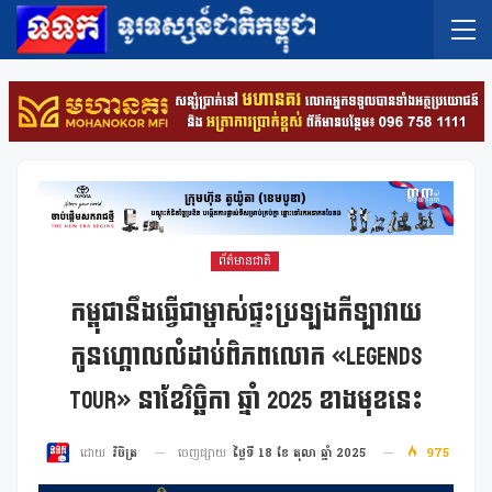
ព័ត៌មានជាតិ
កម្ពុជានឹងធ្វើជាម្ចាស់ផ្ទះប្រឡងកីឡាវាយ
កូនហ្គោលលំដាប់ពិភពលោក «LEGENDS
TOUR» នាខែវិច្ឆិកា ឆ្នាំ 2025 ខាងមុខនេះ
ចេញផ្សាយ
ថ្ងៃទី 18 ខែ តុលា ឆ្នាំ 2025
975
ដោយ
វិចិត្រ