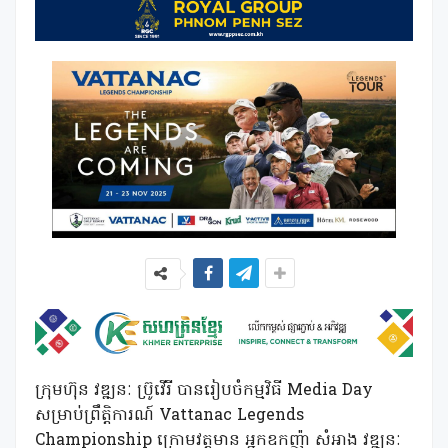
ក្រុមហ៊ុន វឌ្ឍនៈ ប្រ៊ូវើរី បានរៀបចំកម្មវិធី Media Day
សម្រាប់ព្រឹត្តិការណ៍ Vattanac Legends
Championship ក្រោមវត្តមាន អ្នកឧកញ៉ា សំអាង វឌ្ឍនៈ