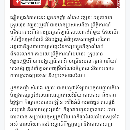
ឆ្លៀតក្នុងឱកាសនេះ អ្នកឧកញ៉ា សំអាង វឌ្ឍនៈ អគ្គនាយក
ក្រុមហ៊ុន វឌ្ឍនៈប្រ៊ូវើរី បានមានប្រសាសន៍ថា ព្រឹត្តិការណ៍
ជើងឯកនេះគឺជាការប្រកួតកីឡាពិភពលោកដ៏ធំមួយ ដែលបើក
ទំព័រថ្មីសម្រាប់ជាតិ និងបង្ហាញអំពីប្រទេសកម្ពុជាលើឆាក
អន្តរជាតិក្នុងនាមជាម្ចាស់ផ្ទះនៃការប្រកួតកីឡាលំដាប់
ពិភពលោក។ តាមរយៈព្រឹត្តិការណ៍បែបនេះ ក្រុមហ៊ុន
វឌ្ឍនៈប្រ៊ូវើរី បានបង្ហាញពីភាពរីកចម្រើនរបស់កម្ពុជា ហើយក៏
បានបង្ហាញថាកីឡាអាចពង្រឹងចំណងមិត្តភាព និងការយោគ
យល់គ្នារវាងប្រទេស និងប្រទេសផងដែរ។
អ្នកឧកញ៉ា សំអាង វឌ្ឍនៈ បានបន្តថាកីឡាវាយកូនហ្គោលគឺជា
ល្បែងកម្សាន្តដែលពោរពេញដោយវិន័យ ការគោរព និងភាព
ថ្លៃថ្នូរ។ កីទ្បានេះបានបង្រៀន យើងអំពីការអត់ធ្មត់ ភាពផ្ចង់
អារម្មណ៍ និងភាពស្មោះត្រង់។ កីឡាវាយកូនហ្គោលនេះ អាច
លេងបាន សម្រាប់មនុស្សគ្រប់វ័យ ជាកីឡាដែលនាំមនុស្សទាំង
អស់ មានបរិយាកាសនៃស្មារតីកីឡារួមគ្នា និងការគោរពគ្នា