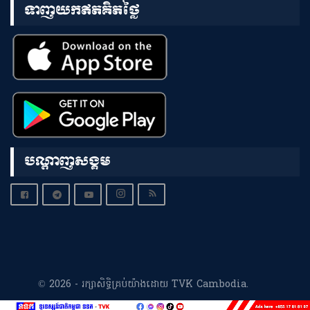
ទាញយកឥតគិតថ្លៃ
បណ្តាញសង្គម
© 2026 - រក្សាសិទ្ធិគ្រប់យ៉ាងដោយ TVK Cambodia.