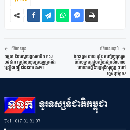
ព័ត៌មានមុន
ព័ត៌មានបន្ទាប់
កម្ពុជា និងបណ្តារដ្ឋសមាជិក MOU
ឯកឧត្តម ចាយ បូរិន អញ្ជើញចូលរួម
១៩៩៣ ប្តេជ្ញាចូលរួមប្រយុទ្ធប្រឆាំង
ពិធីសូត្រមន្តផ្តួចផ្តើមអង្គកឋិនទានម
គ្រឿងញៀនផែនការ SAPXIII
ហាសាមគ្គី នាវត្តមុនីសុវណ្ណ (ហៅ
វត្តជំពុះក្អែក)
Tel : 017 81 81 07