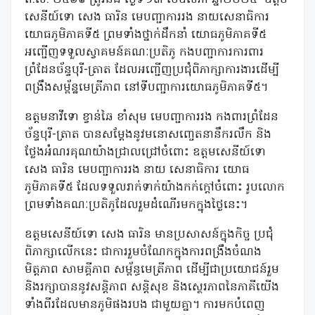
សេនីយ៍ទោ សេង ធារិន មេបញ្ជាការរង នាយសេនាធិការ
យោធភូមិភាគទី៥ ព្រមទាំងថ្នាក់ដឹកនាំ យោធភូមិភាគទី៥
អញ្ជើញទទួលស្វាគមន៍គណៈប្រតិភូ កងបញ្ជាការការពារ
ព្រំដែនច័ន្ទបុរី-ត្រាត ដែលអញ្ជើញប្រជុំពិភាក្សាការងារដើម្បី
ពង្រឹងសម្ព័ន្ឋមេត្រីភាព នៅទីបញ្ជាការយោធភូមិភាគទី៥។
ឧត្តមនាវីទោ ខ្វាន់ឆៃ ខាំសុម មេបញ្ជាការរង កងពារព្រំដែន
ច័ន្ទបុរី-ត្រាត បានសម្តែងនូវមនោសញ្ចេតនានឹករលឹក និង
ថ្លែងអំណរគុណយ៉ាងជ្រាលជ្រៅចំពោះ ឧត្តមសេនីយ៍ទោ
សេង ធារិន មេបញ្ជាការរង នាយ សេនាធិការ យោធ
ភូមិភាគទី៥ ដែលទទួលរាក់ទាក់យ៉ាងកក់ក្ដៅចំពោះ រូបលោក
ព្រមទាំងគណៈប្រតិភូដែលរួមដំណើរមកក្នុងថ្ងៃនេះ។
ឧត្តមសេនីយ៍ទោ សេង ធារិន មានប្រសាសន៍ក្នុងកិច្ច ប្រជុំ
ពិភាក្សាលើកនេះ ជាការរួមចំណែកក្នុងការពង្រឹងចំណង
មិត្តភាព សាមគ្គីភាព សម្ព័ន្ធមេត្រីភាព ដើម្បីជាប្រយោជន៍រួម
និងរក្សាបាននូវសន្តិភាព សន្តិសុខ និងស្ថេរភាពនៃភាគីយើង
ទាំងពីរដែលមានភូមិផងរបង ជាមួយគ្នា។ ការមកបំពេញ