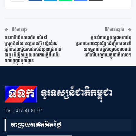
ព័ត៌មានមុន
ព័ត៌មានបន្ទាប់
ជនជាតិដើមភាគតិច រស់នៅ
អ្នកនាំពាក្យក្រសួងមហាផ្ទៃ
ស្រុកវើនសៃ ខេត្តរតនគិរី ស្នើសុំរាជ
ប្រកាសលេខទូរស័ព្ទ ដើម្បីតាមដានពី
រដ្ឋាភិបាលជួយសាងសង់ស្ពានឆ្លងកាត់
សកម្មភាពល្មើសច្បាប់ចរាចរណ៍
ទន្លេ ដើម្បីសម្រួលដល់ការធ្វើដំណើរ
នៅលើបណ្ដោយផ្លូវជាតិលេខ១
ពលរដ្ឋក្នុងមូលដ្ឋាន
Tel : 017 81 81 07
ទាញយកឥតគិតថ្លៃ