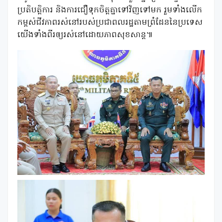
ប្រតិបត្តិការ និងការជឿទុកចិត្តគ្នាទៅវិញទៅមក រួមទាំងលើក
កម្ពស់ជីវភាពរស់នៅរបស់ប្រជាពលរដ្ឋតាមព្រំដែននៃប្រទេស
យើងទាំងពីរឲ្យរស់នៅដោយភាពសុខសាន្ត៕