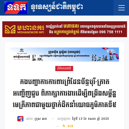
ព័ត៌មានជាតិ
កងបញ្ជាការការពារព្រំដែនច័ន្ទបុរី-ត្រាត
អញ្ជើញជួប ពិភាក្សាការងារដើម្បីពង្រឹងសម្ព័ន្ឋ
មេត្រីភាពជាមួយថ្នាក់ដឹកនាំយោធភូមិភាគទី៥
ចេញផ្សាយ
ថ្ងៃទី 13 ខែ ឧសភា ឆ្នាំ 2025
ដោយ
ប្រុស អាន
918